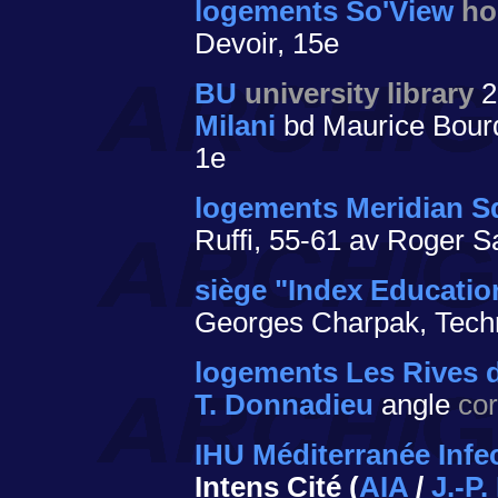
logements So'View
ho
Devoir, 15e
BU
university library
2
Milani
bd Maurice Bourd
1e
logements Meridian S
Ruffi, 55-61 av Roger S
siège "Index Educatio
Georges Charpak, Tech
logements Les Rives 
T. Donnadieu
angle
co
IHU Méditerranée Infe
Intens Cité (
AIA
/
J.-P.