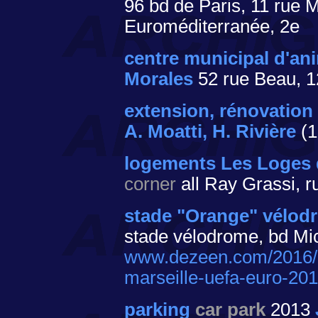
96 bd de Paris, 11 rue 
Euroméditerranée, 2e
centre municipal d'a
Morales
52 rue Beau, 1
extension, rénovation
A. Moatti, H. Rivière
(
logements Les Loges 
corner
all Ray Grassi, 
stade "Orange" vélod
stade vélodrome, bd Mic
www.dezeen.com/2016/0
marseille-uefa-euro-201
parking
car park
2013