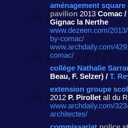
aménagement square ce
pavilion
2013
Comac / 
Gignac la Nerthe
www.dezeen.com/2013/09
by-comac/
www.archdaily.com/4291
comac/
collège Nathalie Sarra
Beau, F. Selzer) /
T. Re
extension groupe scol
2012
P. Pirollet
all du 
www.archdaily.com/32348
architectes/
commissariat
police s