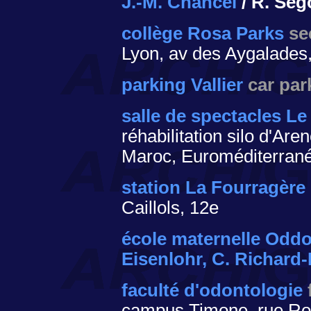
J.-M. Chancel
/ R. Se
collège Rosa Parks
se
Lyon, av des Aygalades
parking Vallier
car par
salle de spectacles Le
réhabilitation silo d'Ar
Maroc, Euroméditerrané
station La Fourragère
Caillols, 12e
école maternelle Odd
Eisenlohr, C. Richard
faculté d'odontologie
campus Timone, rue Rog