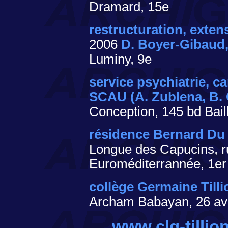
Dramard, 15e
restructuration, exten
2006
D. Boyer-Gibaud,
Luminy, 9e
service psychiatrie, 
SCAU (A. Zublena, B.
Conception, 145 bd Bail
résidence Bernard Du
Longue des Capucins, r
Euroméditerrannée, 1er
collège Germaine Tilli
Archam Babayan, 26 av 
www.clg-tillion