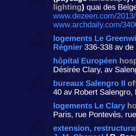
lighting
)
quai des Belges
www.dezeen.com/2013/03/
www.archdaily.com/34000
logements Le Greenw
Régnier
336-338 av de
hôpital Européen
hosp
Désirée Clary, av Salen
bureaux Salengro II
of
40 av Robert Salengro,
logements Le Clary
ho
Paris, rue Pontevès, ru
extension, restructur