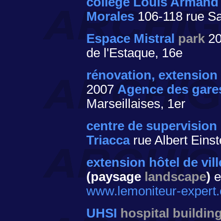
collège Louis Armand
Morales
106-118 rue Sa
Espace Mistral
park
2
de l'Estaque, 16e
rénovation, extension
2007
Agence des gares 
Marseillaises, 1er
centre de supervisio
Triacca
rue Albert Einst
extension hôtel de vill
(paysage
landscape
)
e
www.lemoniteur-expert
UHSI
hospital buildin