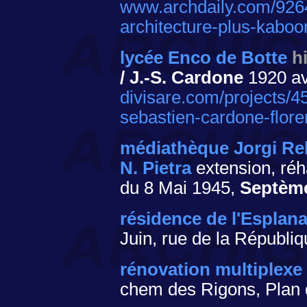
www.archdaily.com/9264
architecture-plus-kaboo
lycée Enco de Botte
h
/ J.-S. Cardone
1920 av
divisare.com/projects/4
sebastien-cardone-flore
médiathèque Jorgi Re
N. Pietra
extension, réha
du 8 Mai 1945,
Septème
résidence de l'Esplan
Juin, rue de la Républiq
rénovation multiplexe
chem des Rigons, Pla