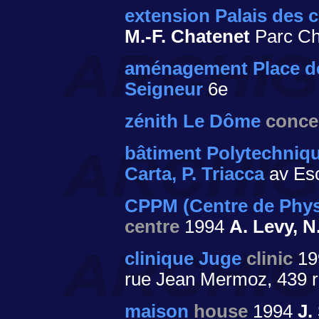
extension Palais des 
M.-F. Chatenet
Parc Ch
aménagement Place de
Seigneur
6e
zénith Le Dôme
concer
bâtiment Polytechniq
Carta, P. Triacca
av Esc
CPPM (Centre de Physi
centre
1994
A. Levy, 
clinique Juge
clinic
1
rue Jean Mermoz, 439 r
maison
house
1994
J.