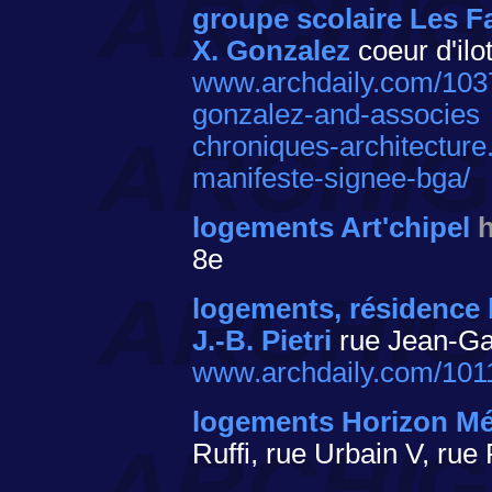
groupe scolaire Les F
X. Gonzalez
coeur d'ilo
www.archdaily.com/1037
gonzalez-and-associes
chroniques-architecture
manifeste-signee-bga/
logements Art'chipel
8e
logements, résidence 
J.-B. Pietri
rue Jean-Ga
www.archdaily.com/10114
logements Horizon Mé
Ruffi, rue Urbain V, ru