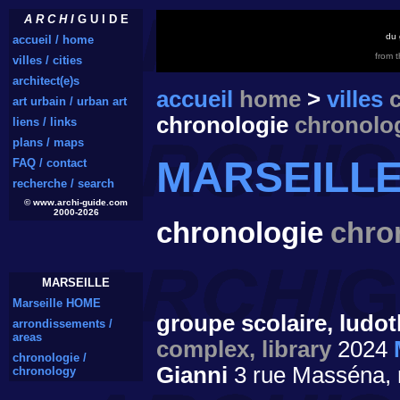
A R C H I
G U I D E
du 
accueil / home
from 
villes / cities
architect(e)s
accueil
home
>
villes
c
art urbain / urban art
chronologie
chronolo
liens / links
plans / maps
MARSEILL
FAQ / contact
recherche / search
© www.archi-guide.com
2000-2026
chronologie
chro
MARSEILLE
Marseille HOME
groupe scolaire, lud
arrondissements /
areas
complex, library
2024
chronologie /
Gianni
3 rue Masséna, 
chronology