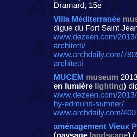
Dramard, 15e
Villa Méditerranée
mu
digue du Fort Saint Jea
www.dezeen.com/2013/06
architetti/
www.archdaily.com/78057
architetti
MUCEM
museum
201
en lumière
lighting
)
di
www.dezeen.com/2013/0
by-edmund-sumner/
www.archdaily.com/4007
aménagement Vieux P
(paysage
landscape
) /