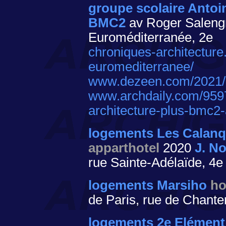
groupe scolaire Antoi
BMC2
av Roger Salengro
Euroméditerranée, 2e
chroniques-architecture
euromediterranee/
www.dezeen.com/2021/05
www.archdaily.com/9597
architecture-plus-bmc2-
logements Les Calan
apparthotel
2020
J. N
rue Sainte-Adélaïde, 4e
logements Marsiho
ho
de Paris, rue de Chante
logements 2e Elément