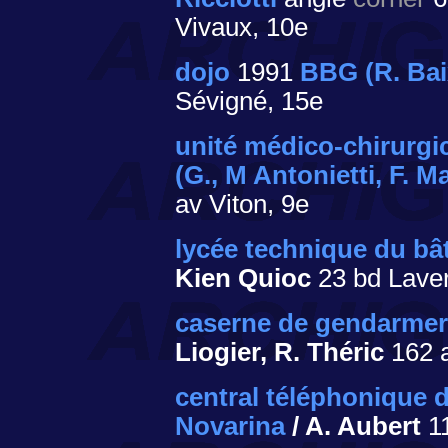
Vivaux, 10e
dojo
1991
BBG (R. Bai
Sévigné, 15e
unité médico-chirurgic
(G., M Antonietti, F. 
av Viton, 9e
lycée technique du bâ
Kien Quioc
23 bd Laver
caserne de gendarmeri
Liogier, R. Théric
162 a
central téléphonique d
Novarina
/ A. Aubert
11