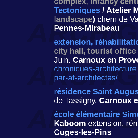
complex, infancy centr
Tectoniques
/ Atelier 
landscape
)
chem de Val
Pennes-Mirabeau
extension, réhabilitati
city hall, tourist office
Juin,
Carnoux en Prov
chroniques-architecture
par-at-architectes/
résidence Saint Augus
de Tassigny,
Carnoux e
école élémentaire Sim
Kaboom
extension, rén
Cuges-les-Pins