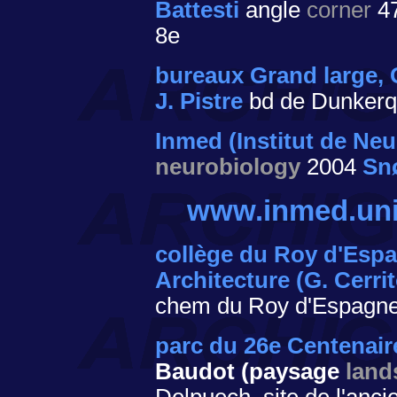
Battesti
angle
corner
47
8e
bureaux Grand large,
J. Pistre
bd de Dunkerq
Inmed (Institut de Neu
neurobiology
2004
Sn
www.inmed.uni
collège du Roy d'Esp
Architecture (G. Cerrit
chem du Roy d'Espagne, 
parc du 26e Centenair
Baudot (paysage
land