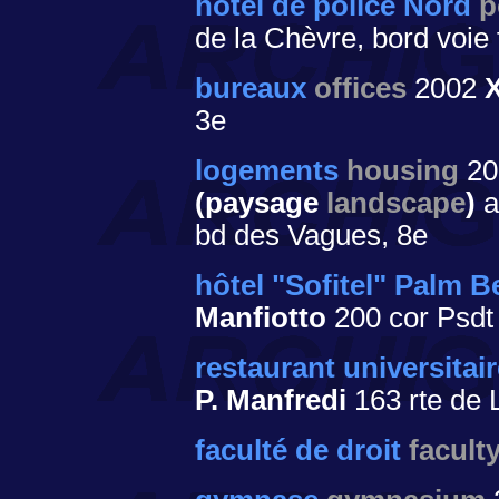
hôtel de police Nord
p
de la Chèvre, bord voie
bureaux
offices
2002
3e
logements
housing
20
(paysage
landscape
)
a
bd des Vagues, 8e
hôtel "Sofitel" Palm 
Manfiotto
200
cor Psdt
restaurant universitai
P. Manfredi
163 rte de 
faculté de droit
facult