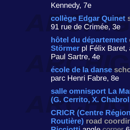
Kennedy, 7e
collège Edgar Quinet
91 rue de Crimée, 3e
hôtel du département
Störmer
pl Félix Baret,
Paul Sartre, 4e
école de la danse
scho
parc Henri Fabre, 8e
salle omnisport La Ma
(G. Cerrito, X. Chabrol
CRICR (Centre Régiona
Routière)
road coordi
Ricciotti
angle
corner
6