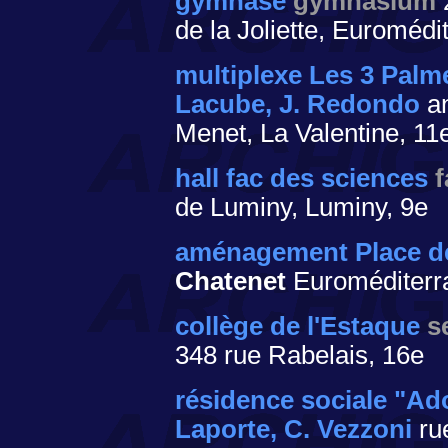
gymnase
gymnasium
de la Joliette, Euromédi
multiplexe Les 3 Palm
Lacube, J. Redondo
a
Menet, La Valentine, 11
hall fac des sciences
f
de Luminy, Luminy, 9e
aménagement Place de 
Chatenet
Euroméditerr
collège de l'Estaque
s
348 rue Rabelais, 16e
résidence sociale "A
Laporte, C. Vezzoni
rue