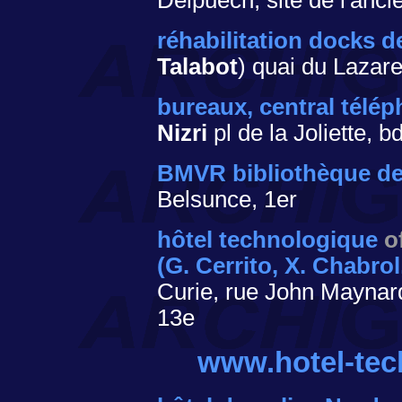
Delpuech, site de l'anc
réhabilitation docks de
Talabot
) quai du Lazar
bureaux, central télé
Nizri
pl de la Joliette,
BMVR bibliothèque de 
Belsunce, 1er
hôtel technologique
o
(G. Cerrito, X. Chabrol
Curie, rue John Mayna
13e
www.hotel-te