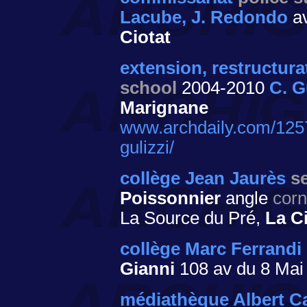
Lacube, J. Redondo
av
Ciotat
extension, restructura
school
2004-2010
C. G
Marignane
www.archdaily.com/12571
gulizzi/
collège Jean Jaurès
s
Poissonnier
angle
corn
La Source du Pré,
La C
collège Marc Ferrandi
Gianni
108 av du 8 Mai
médiathèque Albert 