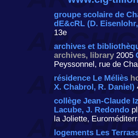
groupe scolaire de C
dE&cRL (D. Eisenlohr,
13e
archives et bibliothè
archives, library
2005
Peyssonnel, rue de Cha
résidence Le Méliès
h
X. Chabrol, R. Daniel)
collège Jean-Claude I
Lacube, J. Redondo
pl
la Joliette, Euroméditer
logements Les Terras