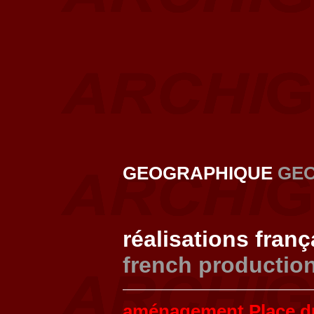
GEOGRAPHIQUE
GE
réalisations fran
french productio
aménagement Place d