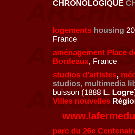
CHRONOLOGIQUE
C
logements
housing
200
France
aménagement Place de 
Bordeaux
, France
studios d'artistes
,
méd
studios, multimedia li
buisson (1888
L. Logre
Villes nouvelles
Région
www.lafermedu
parc du 26e Centenair