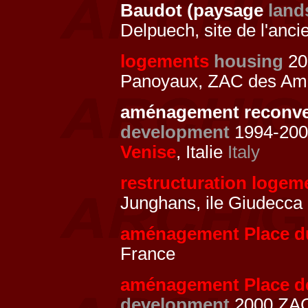
Baudot (paysage
land
Delpuech, site de l'anc
logements
housing
200
Panoyaux, ZAC des Am
aménagement reconve
development
1994-2002
Venise
, Italie
Italy
restructuration logemen
Junghans, ile Giudecca
aménagement Place d
France
aménagement Place de 
development
2000 ZAC