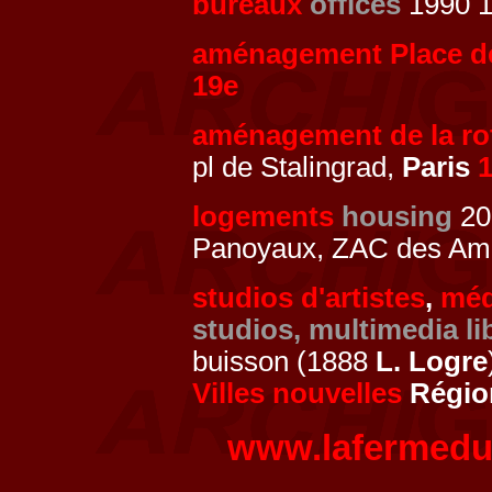
bureaux
offices
1990 1
aménagement Place d
19e
aménagement de la r
pl de Stalingrad,
Paris
logements
housing
200
Panoyaux, ZAC des Am
studios d'artistes
,
méd
studios, multimedia li
buisson (1888
L. Logre
Villes nouvelles
Région
www.lafermedu