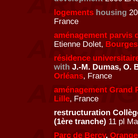
logements
housing
200
France
aménagement parvis de
Etienne Dolet,
Bourges
résidence universitai
with
J.-M. Dumas, O. 
Orléans
, France
aménagement Grand P
Lille
, France
restructuration Collè
(1ère tranche)
11 pl Ma
Parc de Bercy
,
Orange