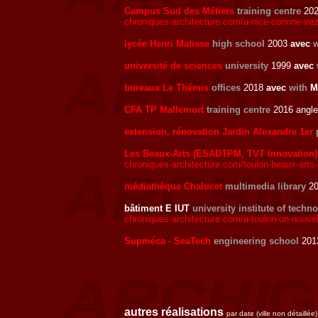
Campus Sud des Métiers
training centre
202
chroniques-architecture.com/a-nice-corinne-ve
lycée Henri Matisse
high school
2003
avec
w
université de sciences
university
1999
avec
bureaux Le Thémis
offices
2018
avec
with
M
CFA TP Mallemort
training centre
2016 angl
extension, rénovation Jardin Alexandre 1er
Les Beaux-Arts (ESADTPM, TVT Innovation)
chroniques-architecture.com/toulon-beaux-arts-
médiathèque Chalucet
multimedia library
20
bâtiment E IUT
university institute of techn
chroniques-architecture.com/a-toulon-un-nouvel
Supméca - SeaTech
engineering school
2013
autres réalisations
par date (ville non détaillée)