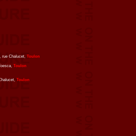
i, rue Chalucet,
Toulon
 Toesca,
Toulon
 Chalucet,
Toulon