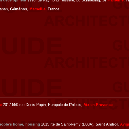
n development
1998 rue Raymond Teissere, bd Schloesing,
9e
Marseille
, F
laban,
Géménos
,
Marseille
, France
e
2017 550 rue Denis Papin, Europole de l'Arbois,
Aix-en-Provence
eople's home, housing
2015 rte de Saint-Rémy (D30A),
Saint Andiol
,
Avig