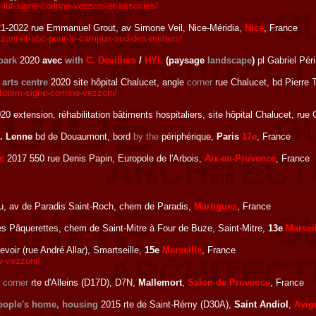
-iut-signe-corinne-vezzoni-et-associes/
1-2022 rue Emmanuel Grout, av Simone Veil, Nice-Méridia,
Nice
, France
zzoni-et-abc-pour-le-campus-sud-des-metiers/
park
2020
avec
with
C. Devillers
/
HYL
(paysage
landscape
)
pl Gabriel Pér
arts centre
2020 site hôpital Chalucet, angle
corner
rue Chalucet, bd Pierre
totem-signe-corinne-vezzoni/
20 extension, réhabilitation bâtiments hospitaliers, site hôpital Chalucet, rue
. Lenne
bd de Douaumont, bord
by the
périphérique,
Paris
17e
, France
e
2017 550 rue Denis Papin, Europole de l'Arbois,
Aix-en-Provence
, France
u, av de Paradis Saint-Roch, chem de Paradis,
Martigues
, France
s Pâquerettes, chem de Saint-Mitre à Four de Buze, Saint-Mitre,
13e
Marsei
voir (rue André Allar), Smartseille,
15e
Marseille
, France
e-vezzoni/
e
corner
rte d'Alleins (D17D), D7N,
Mallemort
,
Salon de Provence
, France
eople's home, housing
2015 rte de Saint-Rémy (D30A),
Saint Andiol
,
Avig