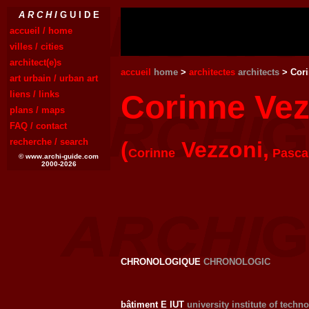
A R C H I
G U I D E
accueil / home
villes / cities
architect(e)s
accueil
home
>
architectes
architects
> Cori
art urbain / urban art
liens / links
Corinne Vez
plans / maps
FAQ / contact
recherche / search
(
Vezzoni,
Corinne
Pasca
© www.archi-guide.com
2000-2026
CHRONOLOGIQUE
CHRONOLOGIC
bâtiment E IUT
university institute of techn