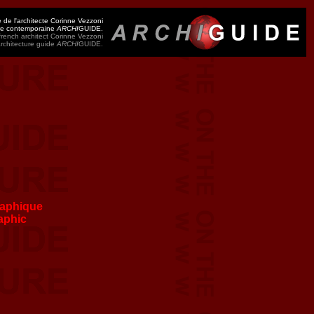
 de l'architecte Corinne Vezzoni
ure contemporaine
ARCHI
GUIDE.
rench architect Corinne Vezzoni
architecture guide
ARCHI
GUIDE.
aphique
aphic