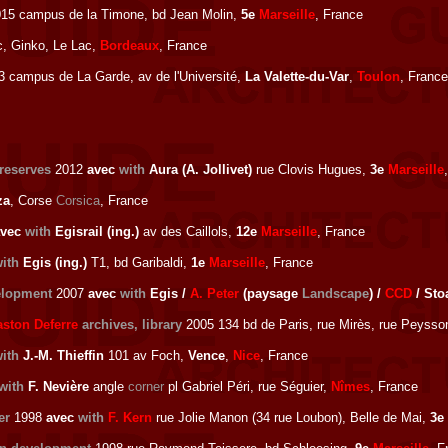
15 campus de la Timone, bd Jean Molin,
5e
Marseille
, France
, Ginko, Le Lac,
Bordeaux
, France
 campus de La Garde, av de l'Université,
La Valette-du-Var
,
Toulon
, France
eserves
2012
avec
with
Aura (A. Jollivet)
rue Clovis Hugues,
3e
Marseille
za
, Corse
Corsica
, France
avec
with
Egisrail (ing.)
av des Caillols,
12e
Marseille
, France
ith
Egis (ing.)
T1, bd Garibaldi,
1e
Marseille
, France
elopment
2007
avec
with
Egis /
A. Peter
(paysage
Landscape
) /
CCD
/ Sto
aston Deferre
archives, library
2005 134 bd de Paris, rue Mirès, rue Peysso
ith
J.-M. Thieffin
101 av Foch,
Vence
,
Nice
, France
with
F. Nevière
angle
corner
pl Gabriel Péri, rue Séguier,
Nîmes
, France
er
1998
avec
with
F. Kern
rue Jolie Manon (34 rue Loubon), Belle de Mai,
3e