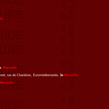
lle
a
,
Marseille
nnel, rue de Chantérac, Euroméditerranée,
3e
Marseille
Marseille