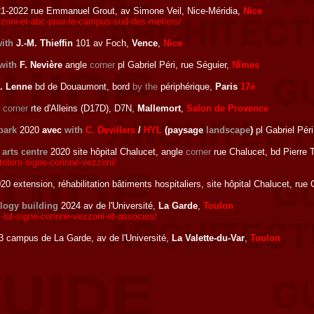
1-2022 rue Emmanuel Grout, av Simone Veil, Nice-Méridia,
Nice
zzoni-et-abc-pour-le-campus-sud-des-metiers/
ith
J.-M. Thieffin
101 av Foch,
Vence
,
Nice
with
F. Nevière
angle
corner
pl Gabriel Péri, rue Séguier,
Nîmes
. Lenne
bd de Douaumont, bord
by the
périphérique,
Paris
17e
e
corner
rte d'Alleins (D17D), D7N,
Mallemort
,
Salon de Provence
park
2020
avec
with
C. Devillers
/
HYL
(paysage
landscape
)
pl Gabriel Pér
arts centre
2020 site hôpital Chalucet, angle
corner
rue Chalucet, bd Pierre
totem-signe-corinne-vezzoni/
20 extension, réhabilitation bâtiments hospitaliers, site hôpital Chalucet, rue
ology building
2024 av de l'Université,
La Garde
,
Toulon
-iut-signe-corinne-vezzoni-et-associes/
 campus de La Garde, av de l'Université,
La Valette-du-Var
,
Toulon