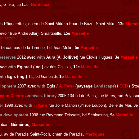
, Ginko, Le Lac,
Bordeaux
s Pâquerettes, chem de Saint-Mitre à Four de Buze, Saint-Mitre,
13e
Marsei
voir (rue André Allar), Smartseille,
15e
Marseille
e-vezzoni/
15 campus de la Timone, bd Jean Molin,
5e
Marseille
eserves
2012
avec
with
Aura (A. Jollivet)
rue Clovis Hugues,
3e
Marseille
avec
with
Egisrail (ing.)
av des Caillols,
12e
Marseille
ith
Egis (ing.)
T1, bd Garibaldi,
1e
Marseille
elopment
2007
avec
with
Egis /
A. Peter
(paysage
Landscape
) /
CCD
/ Sto
aston Deferre
archives, library
2005 134 bd de Paris, rue Mirès, rue Peysso
er
1998
avec
with
F. Kern
rue Jolie Manon (34 rue Loubon), Belle de Mai,
3e
n development
1998 rue Raymond Teissere, bd Schloesing,
9e
Marseille
laban,
Géménos
,
Marseille
u, av de Paradis Saint-Roch, chem de Paradis,
Martigues