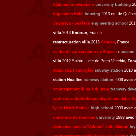
bâtiment universitaire
university building
20
logements Kaléi
housing
2013 crs de Québec
Supméca - SeaTech
engineering school
2013
villa
2013
Embrun
, France
restructuration villa
2013
Cannes
, France
centre de conservation du Mucem
museum r
villa
2012 Sainte-Lucie de Porto Vecchio,
Zon
station La Fourragère
subway station
2010
station Noailles
tramway station
2008
avec
w
aménagement ligne 1 du tram
tramway dev
archives et bibliothèque départementales G
lycée Henri Matisse
high school
2003
avec
w
université de sciences
university
1999
avec
résidence sociale "Adoma" Jolie Manon
foy