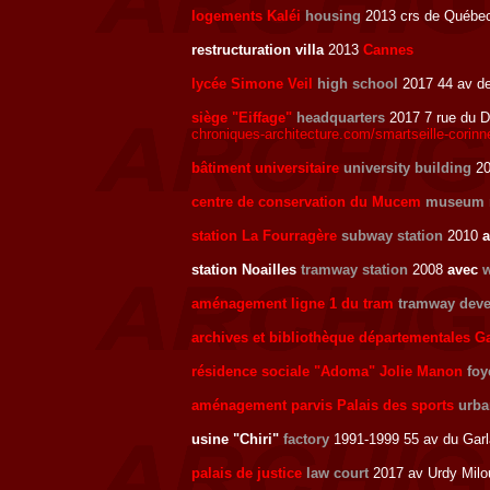
logements Kaléi
housing
2013 crs de Québec
restructuration villa
2013
Cannes
lycée Simone Veil
high school
2017 44 av de
siège "Eiffage"
headquarters
2017 7 rue du De
chroniques-architecture.com/smartseille-corinn
bâtiment universitaire
university building
20
centre de conservation du Mucem
museum r
station La Fourragère
subway station
2010
station Noailles
tramway station
2008
avec
w
aménagement ligne 1 du tram
tramway dev
archives et bibliothèque départementales G
résidence sociale "Adoma" Jolie Manon
foy
aménagement parvis Palais des sports
urba
usine "Chiri"
factory
1991-1999 55 av du Gar
palais de justice
law court
2017 av Urdy Milo