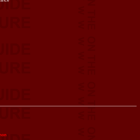
rance
non