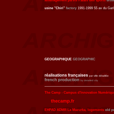
aménagement parvis Palais des sports
urba
usine "Chiri"
factory
1991-1999 55 av du Gar
GEOGRAPHIQUE
GEOGRAPHIC
réalisations françaises
par ville détaillée
french production
by detailed city
The Camp - Campus d'Innovation Numériqu
thecamp.fr
EHPAD ADMR La Mazurka, logements
old p