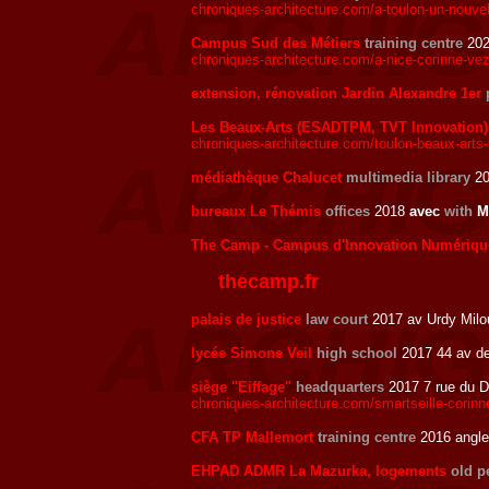
chroniques-architecture.com/a-toulon-un-nouvel
Campus Sud des Métiers
training centre
202
chroniques-architecture.com/a-nice-corinne-ve
extension, rénovation Jardin Alexandre 1er
Les Beaux-Arts (ESADTPM, TVT Innovation)
chroniques-architecture.com/toulon-beaux-arts-
médiathèque Chalucet
multimedia library
20
bureaux Le Thémis
offices
2018
avec
with
M
The Camp - Campus d'Innovation Numériqu
thecamp.fr
palais de justice
law court
2017 av Urdy Milo
lycée Simone Veil
high school
2017 44 av de
siège "Eiffage"
headquarters
2017 7 rue du De
chroniques-architecture.com/smartseille-corinn
CFA TP Mallemort
training centre
2016 angl
EHPAD ADMR La Mazurka, logements
old p