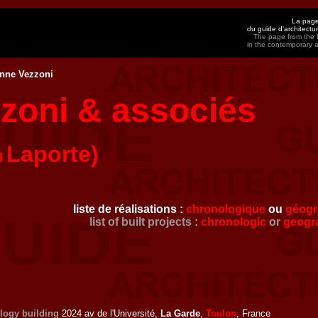
La page
du guide d'architect
The page from the f
in the contemporary 
nne Vezzoni
zoni & associés
Laporte)
l
liste de réalisations :
chronologique
ou
géogr
list of built projects :
chronologic
or
geogr
ology building
2024 av de l'Université,
La Garde
,
Toulon
, France