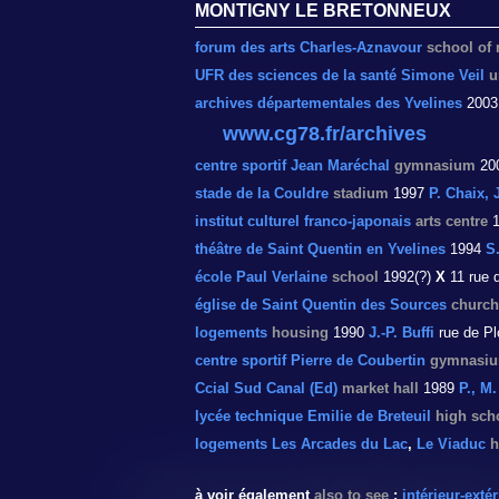
MONTIGNY LE BRETONNEUX
forum des arts Charles-Aznavour
school of
UFR des sciences de la santé Simone Veil
u
archives départementales des Yvelines
200
www.cg78.fr/archives
centre sportif Jean Maréchal
gymnasium
20
stade de la Couldre
stadium
1997
P. Chaix, 
institut culturel franco-japonais
arts centre
1
théâtre de Saint Quentin en Yvelines
1994
S
école Paul Verlaine
school
1992(?)
X
11 rue 
église de Saint Quentin des Sources
church
logements
housing
1990
J.-P. Buffi
rue de Pl
centre sportif Pierre de Coubertin
gymnasi
Ccial Sud Canal (Ed)
market hall
1989
P., M
lycée technique Emilie de Breteuil
high sch
logements Les Arcades du Lac
,
Le Viaduc
h
à voir également
also to see
:
intérieur-extér