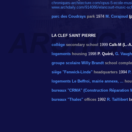
chroniques-architecture.com/opus-5-ecole-mus
www.archdaily.com/914086/elancourt-music-sch
parc des Coudrays
park
1974
M. Corajoud
(
LA CLEF SAINT PIERRE
collège
secondary school
1999
Calk-M (L.-A.
logements
housing
1998
P. Quéré,
G. Vaug
groupe scolaire Willy Brandt
school comple
siège "Fenwick-Linde"
headquarters
1994
P
logements Le Beffroi, mairie annexe, ...
hous
bureaux "CRMA" (Construction Réparation Ma
bureaux "Thales"
offices
1992
R. Taillibert
bd