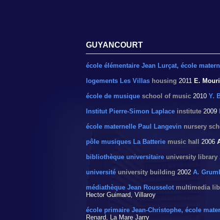
GUYANCOURT
école élémentaire Jean Lurçat, école materne
logements Les Villas
housing
2011
E. Mouri
école de musique
school of music
2010
Y. 
Institut Pierre-Simon Laplace
institute
2009
école maternelle Paul Langevin
nursery sch
pôle musiques La Batterie
music hall
2006
A
bibliothèque universitaire
university library
université
university building
2002
A. Grum
médiathèque Jean Rousselot
multimedia lib
Hector Guimard, Villaroy
école primaire Jean-Christophe, école mater
Renard, La Mare Jarry