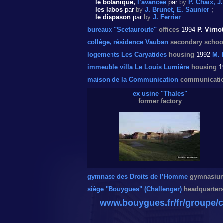
le botanique,
l’avancée
par
by
P. Chaix, J
les labos
par
by
J. Brunet, E. Saunier
;
le diapason
par
by
J. Ferrier
bureaux "Scetauroute"
offices
1994
P. Virno
collège, résidence Vauban
secondary school
logements Les Caryatides
housing
1992
M. 
immeuble villa Le Louis Lumière
housing
1
maison de la Communication
communicati
ex usine "Thales"
former factory
gymnase des Droits de l’Homme
gymnasiu
siège "Bouygues" (Challenger)
headquarter
www.bouygues.fr/fr/groupe/c