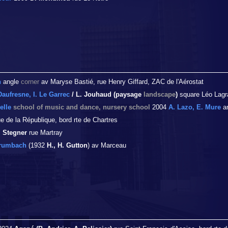
n
angle
corner
av Maryse Bastié, rue Henry Giffard, ZAC de l'Aérostat
Daufresne, I. Le Garrec
/ L. Jouhaud (paysage
landscape
)
square Léo Lagr
elle
school of music and dance, nursery school
2004
A. Lazo, E. Mure
a
e de la République, bord rte de Chartres
. Stegner
rue Martray
rumbach
(1932
H., H. Gutton
) av Marceau