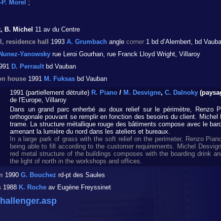
.-P. Morel
;
t, B. Michel
11 av du Centre
, residence hall
1993
A. Grumbach
angle
corner
1 bd d’Alembert, bd Vauban
Nunez-Yanowsky
rue Leroi Gourhan, rue Franck Lloyd Wright, Villaroy
991
D. Perrault
bd Vauban
on house
1991
M. Fuksas
bd Vauban
1991 (partiellement détruite)
R. Piano
/
M. Desvigne
,
C. Dalnoky
(pays
de l'Europe, Villaroy
Dans un grand parc enherbé au doux relief sur le périmètre, Renzo Pi
orthogonale pouvant se remplir en fonction des besoins du client. Miche
trame. La structure métallique rouge des bâtiments compose avec le bard
amenant la lumière du nord dans les ateliers et bureaux.
In a large park of grass with the soft relief on the perimeter, Renzo Pian
being able to fill according to the customer requirements. Michel Desvi
red metal structure of the buildings composes with the boarding drink a
the light of north in the workshops and offices.
m
1990
G. Bouchez
rd-pt des Saules
s
1988
K. Roche
av Eugène Freyssinet
hallenger.asp