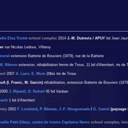
lle Elsa Triolet
school
complex
2014
J.-M. Dutrevis / APUY
bd Jean Jaur
er
rue Nicolas Ledoux, Villaroy
Brunel
extension Batterie de Bouviers (1879), rue de la Batterie
M. Rémon
extension, réhabilitation ferme de Troux, 11 bd d'Alembert, rte de 
ool
2007
A. Lazo, E. Mure
20bis rte de Troux
sA (I. Franic, M. Garcin)
réhabilitation, extension Batterie de Bouviers (1879)
2005
J. Ripault, D. Duhart
45 bd Vauban
bach
1 bd d’Alembert
rary
2002
F. Lombard
,
P. Béasse, J.-F. Houguenade
/
G. Samel
(paysage
nelle Petit Gibus, centre de loisirs Capitaine Nemo
school complex, leis