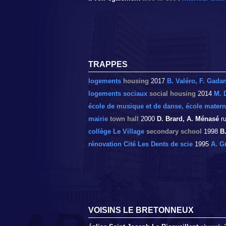
TRAPPES
logements
housing
2017
B. Valéro, F. Gada
logements sociaux
social housing
2014
M. 
école de musique et de danse, école matern
mairie
town hall
2000
D. Brard, A. Ménasé
ru
collège Le Village
secondary school
1998
B
rénovation Cité Les Dents de scie
1995
A. G
VOISINS LE BRETONNEUX