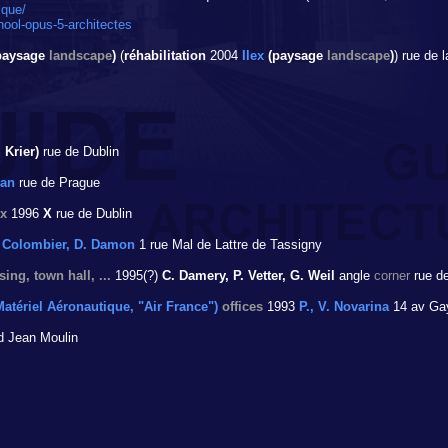
ique/
ool-opus-5-architectes
paysage
landscape
)
(
réhabilitation
2004
Ilex
(paysage
landscape
)
) rue de 
 Krier)
rue de Dublin
han
rue de Prague
x
1996
X
rue de Dublin
. Colombier, D. Damon
1 rue Mal de Lattre de Tassigny
ing, town hall, ...
1995(?)
C. Damery, P. Vetter, G. Weil
angle
corner
rue de
tériel Aéronautique, "Air France")
offices
1993
P., V. Novarina
14 av Ga
 Jean Moulin