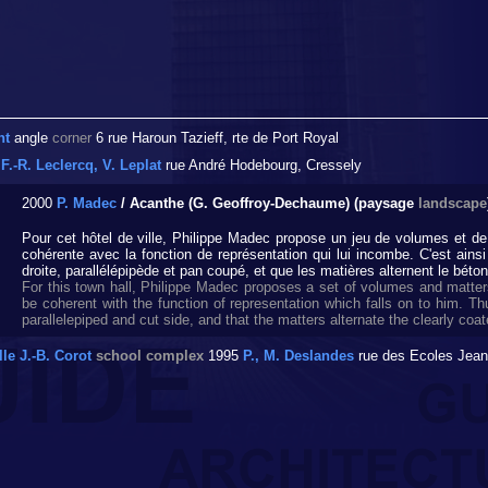
nt
angle
corner
6 rue Haroun Tazieff, rte de Port Royal
0
F.-R. Leclercq, V. Leplat
rue André Hodebourg, Cressely
2000
P. Madec
/ Acanthe (G. Geoffroy-Dechaume) (paysage
landscape
Pour cet hôtel de ville, Philippe Madec propose un jeu de volumes et de
cohérente avec la fonction de représentation qui lui incombe. C'est ains
droite, parallélépipède et pan coupé, et que les matières alternent le béton
For this town hall, Philippe Madec proposes a set of volumes and matte
be coherent with the function of representation which falls on to him. T
parallelepiped and cut side, and that the matters alternate the clearly co
le J.-B. Corot
school complex
1995
P., M. Deslandes
rue des Ecoles Jean