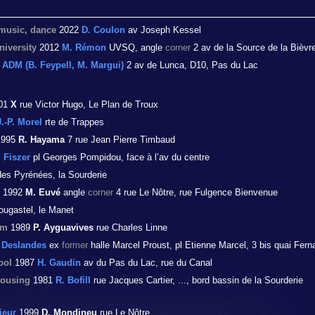
 music, dance
2022
D. Coulon
av Joseph Kessel
niversity
2012
M. Rémon
UVSQ, angle
corner
2 av de la Source de la Bièvr
3
ADM (B. Feypell, M. Margui)
2 av de Lunca, D10, Pas du Lac
01
X
rue Victor Hugo, Le Plan de Troux
J.-P. Morel
rte de Trappes
995
R. Hayama
7 rue Jean Pierre Timbaud
. Fiszer
pl Georges Pompidou, face à l’av du centre
des Pyrénées, la Sourderie
1992
M. Euvé
angle
corner
4 rue Le Nôtre, rue Fulgence Bienvenue
ougastel, le Manet
um
1989
P. Ayguavives
rue Charles Linne
. Deslandes
ex
former
halle Marcel Proust, pl Etienne Marcel, 3 bis quai Fern
ool
1987
H. Gaudin
av du Pas du Lac, rue du Canal
ousing
1981
R. Bofill
rue Jacques Cartier, ..., bord bassin de la Sourderie
ieur
1999
D. Mondineu
rue Le Nôtre