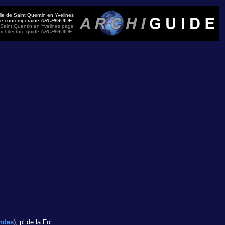
lle de Saint Quentin en Yvelines
ure contemporaine
ARCHI
GUIDE.
f Saint Quentin en Yvelines page
rchitecture guide
ARCHI
GUIDE.
andes
), pl de la Foi