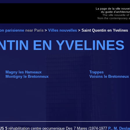
La page de la ville nouve
du guide d'architect
The ville nouvelle o
from the contemporary a
on parisienne
near Paris
>
Villes nouvelles
> Saint Quentin en Yvelines
NTIN EN YVELINES
Magny les Hameaux
Trappes
Montigny le Bretonneux
Voisins le Bretonneux
US 5
réhabilitation centre oecumenique Des 7 Mares (1974-1977
P., M. Desl