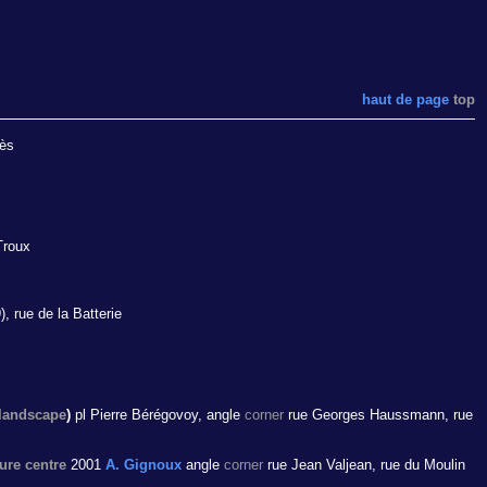
haut de page
top
ès
Troux
, rue de la Batterie
landscape
)
pl Pierre Bérégovoy, angle
corner
rue Georges Haussmann, rue
ure centre
2001
A. Gignoux
angle
corner
rue Jean Valjean, rue du Moulin