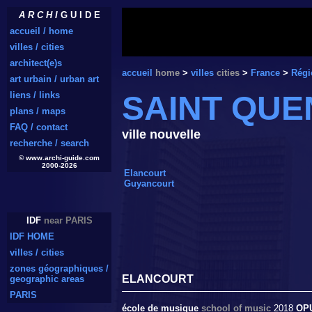
A R C H I
G U I D E
accueil / home
villes / cities
architect(e)s
accueil
home
>
villes
cities
>
France
>
Régi
art urbain / urban art
liens / links
SAINT QUE
plans / maps
FAQ / contact
ville nouvelle
recherche / search
© www.archi-guide.com
2000-2026
Elancourt
Guyancourt
IDF
near PARIS
IDF HOME
villes / cities
zones géographiques /
ELANCOURT
geographic areas
PARIS
école de musique
school of music
2018
OP