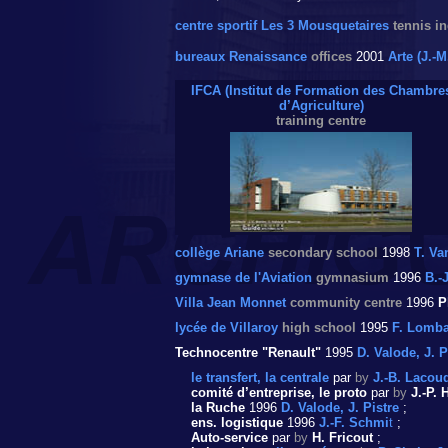
centre sportif Les 3 Mousquetaires
tennis i
bureaux Renaissance
offices
2001
Arte (J.-M
IFCA (Institut de Formation des Chambre
d’Agriculture)
training centre
collège Ariane
secondary school
1998
T. Va
gymnase de l'Aviation
gymnasium
1996
B.-
Villa Jean Monnet
community centre
1996
P
lycée de Villaroy
high school
1995
F. Lomb
Technocentre "Renault"
1995
D. Valode, J. P
le transfert, la centrale
par
by
J.-B. Lacou
comité d’entreprise, le proto
par
by
J.-P.
la Ruche
1996
D. Valode, J. Pistre
;
ens. logistique
1996
J.-F. Schmi
t
;
Auto-service
par
by
H. Fricout
;