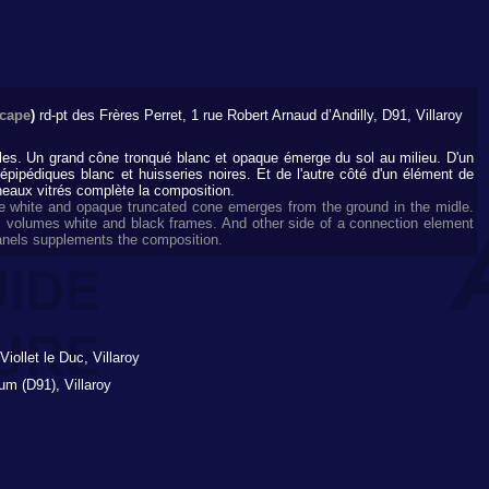
cape
)
rd-pt des Frères Perret, 1 rue Robert Arnaud d’Andilly, D91, Villaroy
es. Un grand cône tronqué blanc et opaque émerge du sol au milieu. D'un
épipédiques blanc et huisseries noires. Et de l'autre côté d'un élément de
anneaux vitrés complète la composition.
e white and opaque truncated cone emerges from the ground in the midle.
c volumes white and black frames. And other side of a connection element
 panels supplements the composition.
iollet le Duc, Villaroy
m (D91), Villaroy