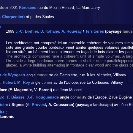
ndoor
2001
Kérosène
rue du Moulin Renard, La Mare Jarry
. Charpentier)
rd-pt des Saules
s
1999
J.-C. Brehier, D. Kahane, A. Rouvray
/
Territoires
(paysage
lands
Les architectes ont composé ici un ensemble cohérent de volumes simpl
côté une grande courbe bordeaux vient abriter quelques volumes parallél
liaison vitré, un bâtiment blanc alternant en façade le bois clair et les p
The architects composed here a coherent unit of simple volumes. A larg
On a side a large bordeaux curve comes to shelter some parallelepipedi
glazed, a white building alternating in frontage clear wood and the glass
n de Wyngaert
angle
corner
rte de Dampierre, rue Jules Michelet, Villaroy
J. Hubert, M. Roy
angle
corner
av de l'Europe, rue Le Corbusier, Villaroy
lace (F. Magendie, V. Parent)
rue Jean Monnet
ard
,
P. Béasse, J.-F. Houguenade
angle
corner
av de l'Europe, 2 rue Eugène V
istre
/ Signes (
A. Provost
, A. Cousseran) (paysage
landscape
)
av Léon Blu
dre
;
 Hamonic
;