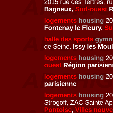
2015 rue des Tertres, r
Bagneux,
Sud-ouest
R
logements
housing
201
Fontenay le Fleury,
Su
halle des sports
gymn
de Seine,
Issy les Mou
logements
housing
20
ouest
Région parisien
logements
housing
20
parisienne
logements
housing
20
Strogoff, ZAC Sainte Ap
Pontoise
,
Villes nouve