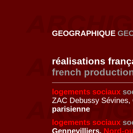
GEOGRAPHIQUE
GE
réalisations fran
french productio
logements sociaux
so
ZAC Debussy Sévines,
parisienne
logements sociaux
so
Gennevilliers,
Nord-ou