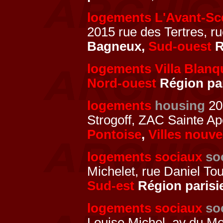
logements L'Avant-Sc
2015 rue des Tertres, r
Bagneux,
Sud-ouest
R
logements Villa Blanq
Nord-ouest
Région pa
logements
housing
20
Strogoff, ZAC Sainte Ap
Pontoise
,
Villes nouve
logements sociaux
so
Michelet, rue Daniel T
Sud-est
Région parisi
logements sociaux
so
Louise Michel, av du Me