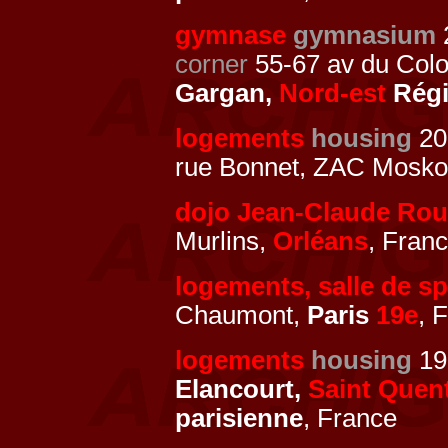
gymnase
gymnasium
2
corner
55-67 av du Colo
Gargan,
Nord-est
Régi
logements
housing
20
rue Bonnet, ZAC Mosk
dojo Jean-Claude Ro
Murlins,
Orléans
, Fran
logements, salle de sp
Chaumont,
Paris
19e
, 
logements
housing
199
Elancourt,
Saint Quent
parisienne
, France