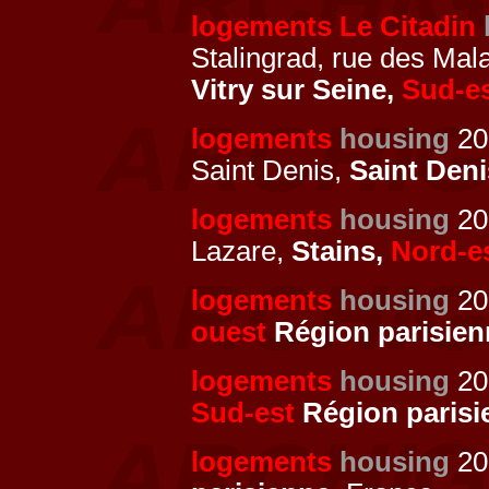
logements Le Citadin
Stalingrad, rue des Mal
Vitry sur Seine,
Sud-e
logements
housing
201
Saint Denis,
Saint Den
logements
housing
201
Lazare,
Stains,
Nord-e
logements
housing
20
ouest
Région parisien
logements
housing
20
Sud-est
Région parisi
logements
housing
20