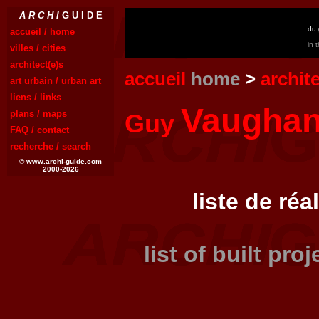
A R C H I
G U I D E
du 
accueil / home
in 
villes / cities
architect(e)s
accueil
home
>
archit
art urbain / urban art
liens / links
Vaugha
plans / maps
Guy
FAQ / contact
recherche / search
© www.archi-guide.com
2000-2026
liste de réa
list of built pro