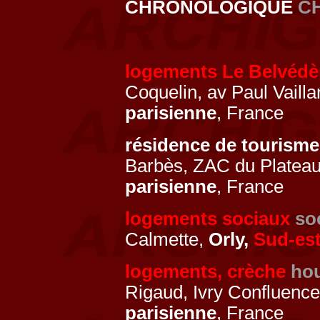
CHRONOLOGIQUE
C
logements Le Belvédè
Coquelin, av Paul Vailla
parisienne
, France
résidence de tourism
Barbès, ZAC du Plateau
parisienne
, France
logements sociaux
so
Calmette,
Orly,
Sud-es
logements, crèche
hou
Rigaud, Ivry Confluenc
parisienne
, France