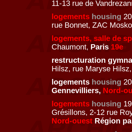
11-13 rue de Vandreza
logements
housing
20
rue Bonnet, ZAC Mosk
logements, salle de sp
Chaumont,
Paris
19e
restructuration gymn
Hilsz, rue Maryse Hilsz
logements
housing
200
Gennevilliers,
Nord-ou
logements
housing
19
Grésillons, 2-12 rue Ro
Nord-ouest
Région pa