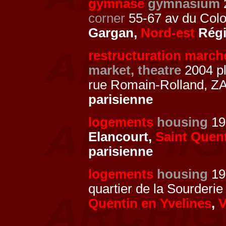
gymnase
gymnasium
2
corner
55-67 av du Colo
Gargan,
Nord-est
Régi
restructuration march
market, theatre
2004 pl
rue Romain-Rolland, ZA
parisienne
logements
housing
199
Elancourt,
Saint Quent
parisienne
logements
housing
19
quartier de la Sourderi
Quentin en Yvelines
,
V