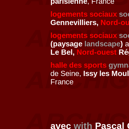
parisienne
, France
logements sociaux
so
Gennevilliers,
Nord-ou
logements sociaux
so
(paysage
landscape
)
a
Le Bel,
Nord-ouest
Rég
halle des sports
gymn
de Seine,
Issy les Mou
France
avec
with
Pascal 