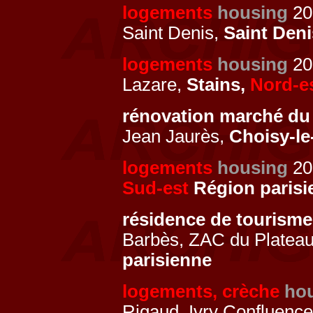
logements
housing
201
Saint Denis,
Saint Den
logements
housing
201
Lazare,
Stains,
Nord-e
rénovation marché du
Jean Jaurès,
Choisy-le
logements
housing
20
Sud-est
Région parisi
résidence de tourism
Barbès, ZAC du Plateau
parisienne
logements, crèche
hou
Rigaud, Ivry Confluenc