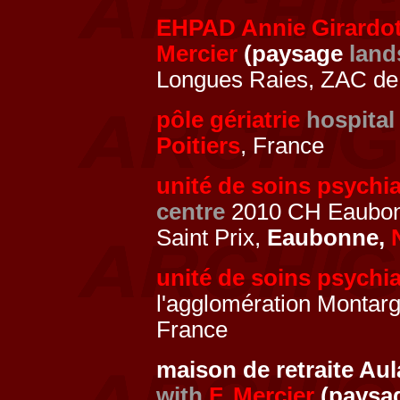
EHPAD Annie Girardo
Mercier
(paysage
land
Longues Raies, ZAC de
pôle gériatrie
hospital
Poitiers
, France
unité de soins psychi
centre
2010 CH Eaubonn
Saint Prix,
Eaubonne,
unité de soins psychi
l'agglomération Montarg
France
maison de retraite Au
with
F. Mercier
(paysa