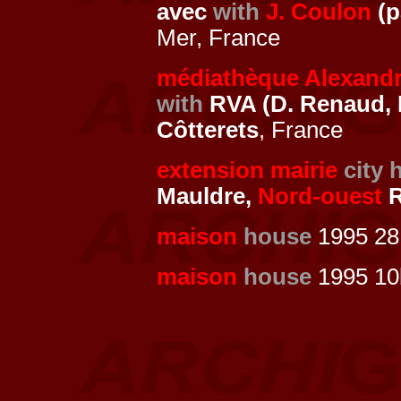
avec
with
J. Coulon
(p
Mer, France
médiathèque Alexand
with
RVA (D. Renaud, 
Côtterets
, France
extension mairie
city h
Mauldre,
Nord-ouest
R
maison
house
1995 28
maison
house
1995 10b