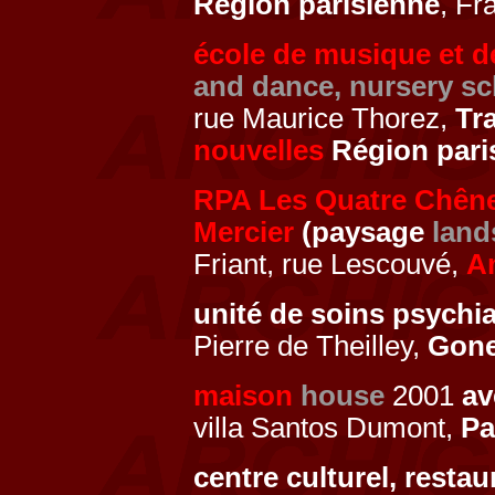
Région parisienne
, Fr
école de musique et d
and dance, nursery sc
rue Maurice Thorez,
Tr
nouvelles
Région pari
RPA Les Quatre Chên
Mercier
(paysage
land
Friant, rue Lescouvé,
A
unité de soins psychi
Pierre de Theilley,
Gone
maison
house
2001
a
villa Santos Dumont,
Pa
centre culturel, restau