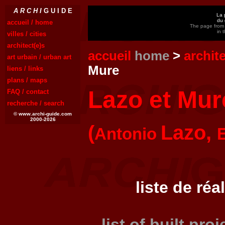
A R C H I
G U I D E
La 
du 
accueil / home
The page from 
in 
villes / cities
architect(e)s
accueil
home
>
archit
art urbain / urban art
Mure
liens / links
plans / maps
Lazo et Mur
FAQ / contact
recherche / search
© www.archi-guide.com
2000-2026
(
Lazo,
Antonio
liste de réa
list of built pro