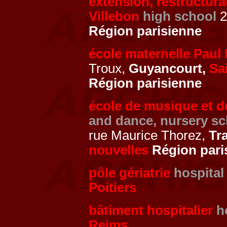
extension, restructura
Villebon
high school
2
Région parisienne
école maternelle Paul
Troux,
Guyancourt,
Sa
Région parisienne
école de musique et d
and dance, nursery sc
rue Maurice Thorez,
Tr
nouvelles
Région pari
pôle gériatrie
hospital
Poitiers
bâtiment hospitalier
h
Reims