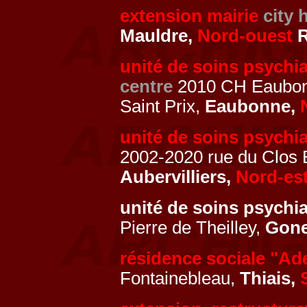
extension mairie
city h
Mauldre,
Nord-ouest
R
unité de soins psychi
centre
2010 CH Eaubonn
Saint Prix,
Eaubonne,
unité de soins psychia
2002-2020 rue du Clos B
Aubervilliers,
Nord-es
unité de soins psychi
Pierre de Theilley,
Gone
résidence sociale "Ad
Fontainebleau,
Thiais,