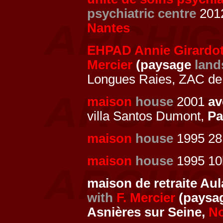
psychiatric centre
2012
Nantes
EHPAD Annie Girardo
Mercier
(paysage
land
Longues Raies, ZAC de
maison
house
2001
a
villa Santos Dumont,
Pa
maison
house
1995 28
maison
house
1995 10b
maison de retraite Au
with
F. Mercier
(paysa
Asnières sur Seine,
No