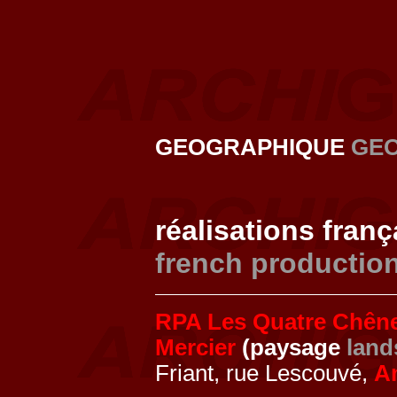
GEOGRAPHIQUE
GE
réalisations fran
french productio
RPA Les Quatre Chên
Mercier
(paysage
land
Friant, rue Lescouvé,
A