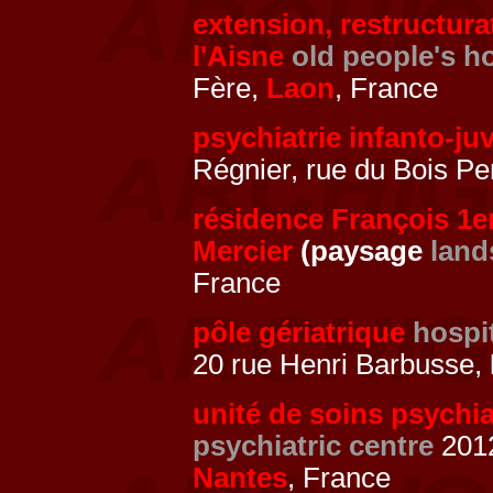
extension, restructura
l'Aisne
old people's 
Fère,
Laon
, France
psychiatrie infanto-ju
Régnier, rue du Bois Pe
résidence François 1e
Mercier
(paysage
land
France
pôle gériatrique
hospi
20 rue Henri Barbusse,
unité de soins psych
psychiatric centre
2012
Nantes
, France