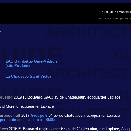
du guide d'architect
from the contemporary a
s
ZAC Gambetta- Gare-Médicis
(site Poulain)
La Chaussée Saint Victor
ousing
2019
F. Bouvard
59-63 av de Châteaudun, écoquartier Laplace
nd Moreno, écoquartier Laplace
urpose hall
2017
Groupe 6
64 av de Châteaudun, écoquartier Laplace
ort-et-de-spectacles-blois,8509/
fices
2016
F. Bouvard
angle
corner
67 av de Châteaudun, rue Laplace, écoqu