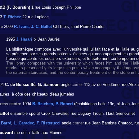
&B (F. Bourstin)
1 rue Louis Joseph Philippe
13
T. Richez
22 rue Laplace
me
2009
R. Ivars, J.-C. Ballet
CH Blois, mail Pierre Charlot
1995
J. Harari
pl Jean Jaurès
La bibliothèque compose avec l'université qui lui fait face et la Halle au 
sa présence par ses grands poteaux élancés qui accompagnent les grandes 
fresque qui abrite les escaliers extérieurs, et le traitement contemporain d
The library composes with the university which faces him and the "Halle 
marks its presence by its large slim posts which accompany the large win
the external staircases, and the contemporary treatment of the stone in fr
94
C. de Boiscuillé, G. Samoun
angle
corner
113 av de Vendôme, rue Alexa
aurès, à côté des châteaux d'eau jumelés
ress centre
1994
B. Reichen, P. Robert
réhabilitation halle 19e, pl Jean Jau
aillot
ensemble sportif Croix Chevalier, rue Duguay Trouin, Haut Grenouillet
 Barré
,
L. Caradec, F. Risterucci
angle
corner
rue Jean Baptiste Charcot, ru
Bouvard
rue de la Taille aux Moines