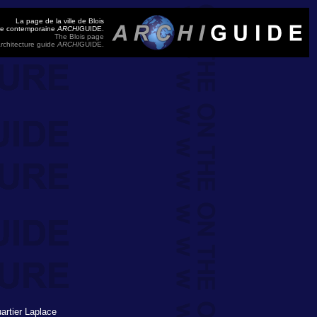
La page de la ville de Blois
ure contemporaine
ARCHI
GUIDE.
The Blois page
rchitecture guide
ARCHI
GUIDE.
artier Laplace