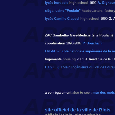
lycée horticole
high school
1992
A. Gignou
siège, usine "Poulain"
headquarters, factor
lycée Camille Claudel
high school
1990
G. A
ZAC Gambetta- Gare-Médicis (site Poulain
)
coordination
1998-2007
P. Bouchain
ENSNP - Ecole nationale supérieure de la n
logements
housing
2001
J. Read
rue de la Ch
E.I.V.L. (Ecole d'Ingénieurs du Val de Loire)
à voir également
also to see
:
mur des mots
site officiel de la ville de Blois