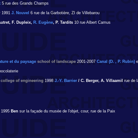
x
5 rue des Grands Champs
y
1991
J. Nouvel
6 rue de la Garbotière, ZI de Villebarou
utret, F. Dupleix,
R. Eugène
, P. Tardits
10 rue Albert Camus
ature et du paysage
school of landscape
2001-2007
Canal (D. , P. Rubin)
e
ocolaterie
college of engineering
1998
J.-Y. Barrier
/ C. Berger, A. Villaamil
rue de l
1995
Ben
sur la façade du musée de l'objet, cour, rue de la Paix