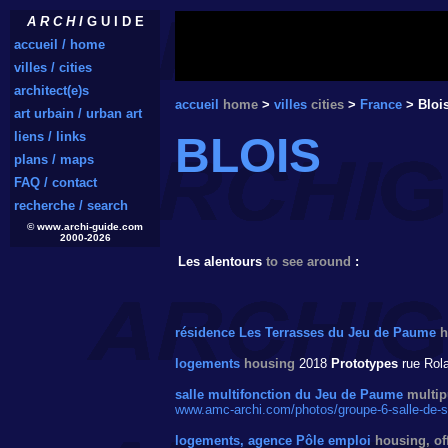
A R C H I
G U I D E
accueil / home
villes / cities
architect(e)s
accueil
home
>
villes
cities
>
France
> Bloi
art urbain / urban art
liens / links
BLOIS
plans / maps
FAQ / contact
recherche / search
© www.archi-guide.com
2000-2026
Les alentours
to see around
:
résidence Les Terrasses du Jeu de Paume
h
logements
housing
2018
Prototypes
rue Rola
salle multifonction du Jeu de Paume
multip
www.amc-archi.com/photos/groupe-6-salle-de-sp
logements, agence Pôle emploi
housing, of