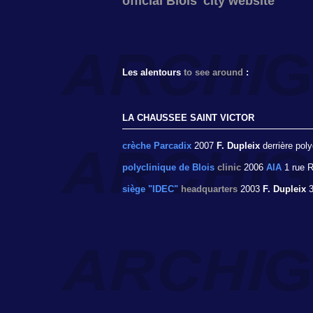
official Blois' city website
Les alentours
to see around
:
LA CHAUSSEE SAINT VICTOR
crèche Parcadix
2007
F. Dupleix
derrière poly
polyclinique de Blois
clinic
2006
AIA
1 rue R
siège "IDEC"
headquarters
2003
F. Dupleix
3