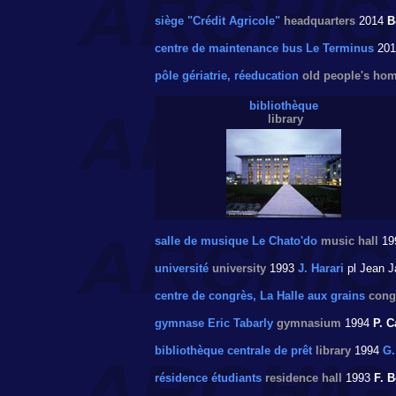
siège "Crédit Agricole"
headquarters
2014
B
centre de maintenance bus Le Terminus
20
pôle gériatrie, réeducation
old people's ho
bibliothèque
library
salle de musique Le Chato'do
music hall
19
université
university
1993
J. Harari
pl Jean J
centre de congrès, La Halle aux grains
cong
gymnase Eric Tabarly
gymnasium
1994
P. C
bibliothèque centrale de prêt
library
1994
G.
résidence étudiants
residence hall
1993
F. 