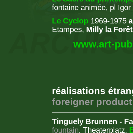
fontaine animée, pl Igor
Le Cyclop
1969-1975
Etampes,
Milly la Forê
www.art-publ
réalisations étra
foreigner product
Tinguely Brunnen - F
fountain
, Theaterplatz,