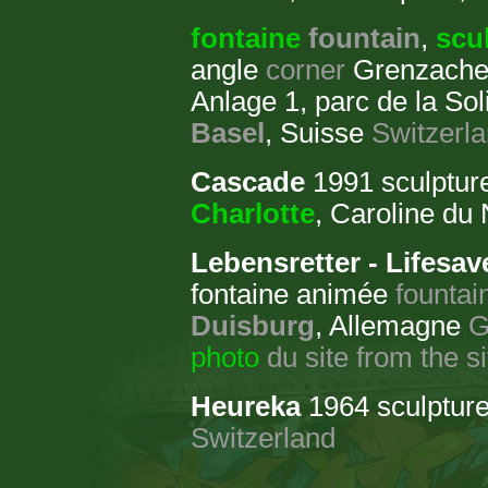
fontaine
fountain
,
scu
angle
corner
Grenzacher
Anlage 1, parc de la So
Basel
, Suisse
Switzerl
Cascade
1991 sculpture,
Charlotte
, Caroline du
Lebensretter - Lifesav
fontaine animée
fountai
Duisburg
, Allemagne
G
photo
du site
from the si
Heureka
1964 sculpture,
Switzerland