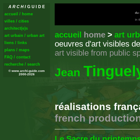
A R C H I
G U I D E
du 
accueil / home
in 
villes / cities
architect(e)s
accueil
home
>
art ur
art urbain / urban art
oeuvres d'art visibles d
liens / links
plans / maps
art visible from public s
FAQ / contact
recherche / search
Tinguel
Jean
© www.archi-guide.com
2000-2026
réalisations fran
french productio
Le Sacre du printemp