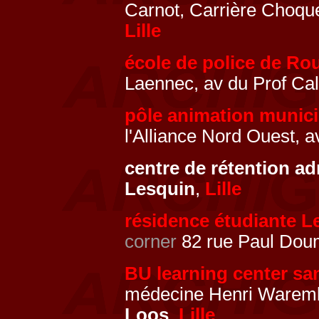
Carnot, Carrière Choque
Lille
école de police de Ro
Laennec, av du Prof C
pôle animation munici
l'Alliance Nord Ouest, a
centre de rétention ad
Lesquin
,
Lille
résidence étudiante L
corner
82 rue Paul Doum
BU learning center sa
médecine Henri Waremb
Loos
,
Lille