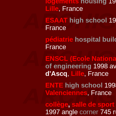
logements
housing
19
Lille
, France
ESAAT
high school
19
France
pédiatrie
hospital buil
France
ENSCL (Ecole National
of engineering
1998 av 
d'Ascq
,
Lille
, France
ENTE
high school
1998
Valenciennes
, France
collège
,
salle de sport
1997 angle
corner
745 r