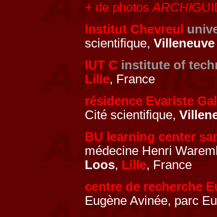
+ de photos
ARCHI
GUID
Institut Chevreul
unive
scientifique,
Villeneuve
IUT C
institute of tec
Lille
, France
résidence Evariste Gal
Cité scientifique,
Villen
BU learning center sa
médecine Henri Waremb
Loos
,
Lille
, France
centre de recherche E
Eugène Avinée, parc Eu