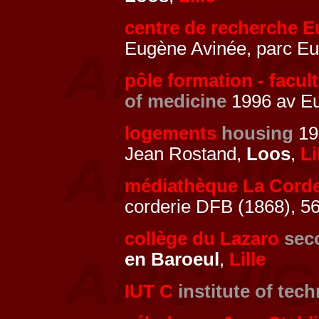
centre de recherche E
Eugène Avinée, parc Eu
pôle formation - facu
of medicine
1996 av Eu
logements
housing
19
Jean Rostand,
Loos
,
Li
médiathèque La Corde
corderie DFB (1868), 56 
collège du Lazaro
sec
en Baroeul
,
Lille
IUT C
institute of tec