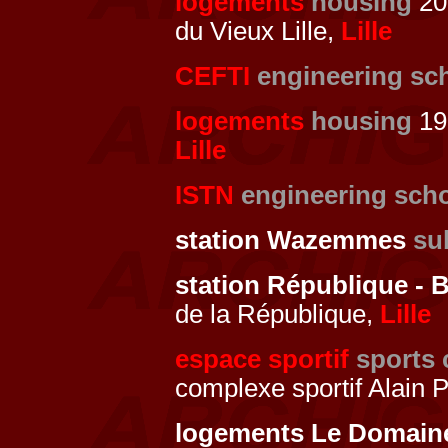
logements
housing
200
du Vieux Lille,
Lille
CEFTI
engineering sc
logements
housing
19
Lille
ISTN
engineering sch
station Wazemmes
su
station République - 
de la République,
Lille
espace sportif
sports 
complexe sportif Alain
logements Le Domain