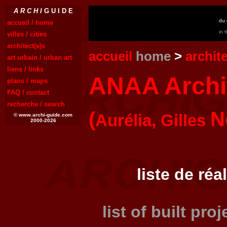
A R C H I
G U I D E
du 
accueil / home
in 
villes / cities
architect(e)s
accueil
home
>
archit
art urbain / urban art
liens / links
ANAA Archi
plans / maps
FAQ / contact
recherche / search
(
N
Aurélia, Gilles
© www.archi-guide.com
2000-2026
liste de réa
list of built pro