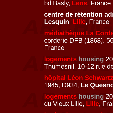
bd Basly,
Lens
, France
centre de rétention ad
Lesquin
,
Lille
, France
médiathèque La Corde
corderie DFB (1868), 56 
France
logements
housing
200
Thumesnil, 10-12 rue de
hôpital Léon Schwart
1945, D934,
Le Quesn
logements
housing
200
du Vieux Lille,
Lille
, Fr