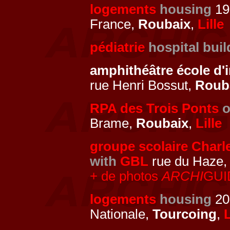
logements
housing
19
France,
Roubaix
,
Lille
pédiatrie
hospital buil
amphithéâtre école d'
rue Henri Bossut,
Roub
RPA des Trois Ponts
o
Brame,
Roubaix
,
Lille
groupe scolaire Charl
with
GBL
rue du Haze, 
+ de photos
ARCHI
GUID
logements
housing
20
Nationale,
Tourcoing
,
L