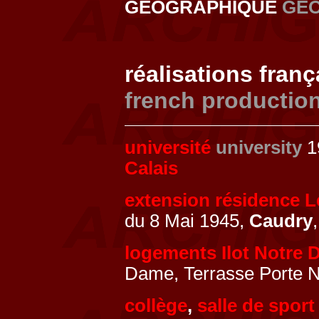
GEOGRAPHIQUE
GE
réalisations fran
french productio
université
university
19
Calais
extension résidence L
du 8 Mai 1945,
Caudry
logements Ilot Notre
Dame, Terrasse Porte 
collège
,
salle de sport