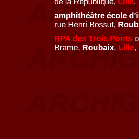
de la République,
Lille
,
amphithéâtre école d'
rue Henri Bossut,
Roub
RPA des Trois Ponts
o
Brame,
Roubaix
,
Lille
,