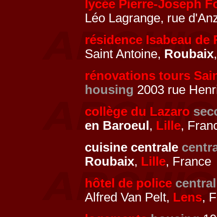
lycée Pierre-Joseph F
Léo Lagrange, rue d'An
résidence Isabeau de
Saint Antoine,
Roubaix
rénovations tours Sai
housing
2003 rue Henr
collège du Lazaro
sec
en Baroeul
,
Lille
, Fran
cuisine centrale
centra
Roubaix
,
Lille
, France
hôtel de police
central
Alfred Van Pelt,
Lens
, 