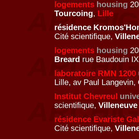
logements
housing
201
Tourcoing
,
Lille
résidence Kromos'H
Cité scientifique,
Villen
logements
housing
20
Breard
rue Baudouin IX
laboratoire RMN 1200
Lille, av Paul Langevin, 
Institut Chevreul
unive
scientifique,
Villeneuve
résidence Evariste Gal
Cité scientifique,
Villen