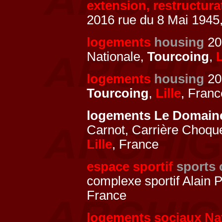
extension, restructur
2016 rue du 8 Mai 1945
logements
housing
20
Nationale,
Tourcoing
,
L
logements
housing
201
Tourcoing
,
Lille
, Franc
logements Le Domain
Carnot, Carrière Choque
Lille
, France
espace sportif
sports 
complexe sportif Alain
France
logements sociaux Na