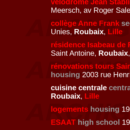
vélodrome Jean Stabli
Meersch, av Roger Sal
collège Anne Frank
se
Unies,
Roubaix
,
Lille
résidence Isabeau de
Saint Antoine,
Roubaix
rénovations tours Sai
housing
2003 rue Henr
cuisine centrale
centra
Roubaix
,
Lille
logements
housing
19
ESAAT
high school
19