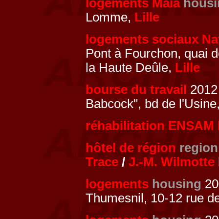
logements Maïa
housi
Lomme,
Lille
logements sociaux Na
Pont à Fourchon, quai d
la Haute Deûle,
Lille
bourse du travail
2012 
Babcock", bd de l'Usine
réhabilitation ENSAM L
hôtel de région
region
Trace
/
J.-M. Wilmotte
logements
housing
200
Thumesnil, 10-12 rue de