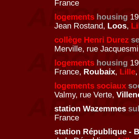
France
logements
housing
19
Jean Rostand,
Loos
,
Li
collège Henri Durez
s
Merville, rue Jacquesm
logements
housing
19
France,
Roubaix
,
Lille
,
logements sociaux
so
Valmy, rue Verte,
Ville
station Wazemmes
su
France
station République - 