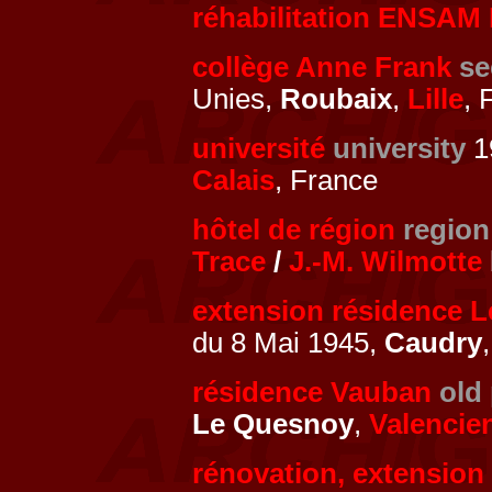
réhabilitation ENSAM L
collège Anne Frank
se
Unies,
Roubaix
,
Lille
, 
université
university
19
Calais
, France
hôtel de région
region
Trace
/
J.-M. Wilmotte
extension résidence L
du 8 Mai 1945,
Caudry
résidence Vauban
old
Le Quesnoy
,
Valencie
rénovation, extension 