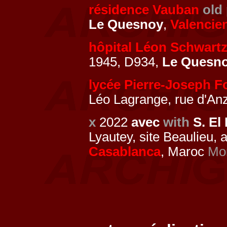
résidence Vauban
old
Le Quesnoy
,
Valencie
hôpital Léon Schwart
1945, D934,
Le Quesn
lycée Pierre-Joseph F
Léo Lagrange, rue d'An
x
2022
avec
with
S. El 
Lyautey, site Beaulieu, 
Casablanca
, Maroc
Mo