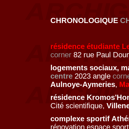
CHRONOLOGIQUE
C
résidence étudiante L
corner
82 rue Paul Doum
logements sociaux, m
centre
2023 angle
corn
Aulnoye-Aymeries
,
Ma
résidence Kromos'H
Cité scientifique,
Villen
complexe sportif Ath
rénovation espace sport