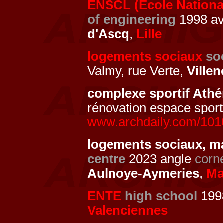
ENSCL (Ecole National
of engineering
1998 av 
d'Ascq
,
Lille
logements sociaux
so
Valmy, rue Verte,
Ville
complexe sportif Ath
rénovation espace sport
www.archdaily.com/101
logements sociaux, m
centre
2023 angle
corn
Aulnoye-Aymeries
,
Ma
ENTE
high school
1998
Valenciennes