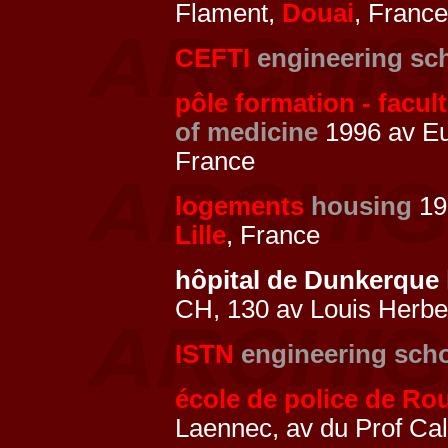
Flament,
Douai
, France
CEFTI
engineering sc
pôle formation - facu
of medicine
1996 av Eu
France
logements
housing
19
Lille
, France
hôpital de Dunkerque
CH, 130 av Louis Herb
ISTN
engineering sch
école de police de Ro
Laennec, av du Prof C