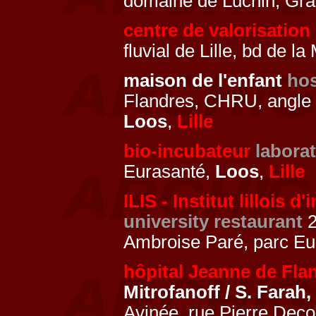
domaine de Luchin, Gr
centre de valorisation
fluvial de Lille, bd de l
maison de l'enfant
hos
Flandres, CHRU, angle
Loos
,
Lille
bio-incubateur
laborat
Eurasanté,
Loos
,
Lille
ILIS - Institut lillois 
university restaurant
2
Ambroise Paré, parc Eu
hôpital Jeanne de Fla
Mitrofanoff / S. Farah,
Avinée, rue Pierre Deco