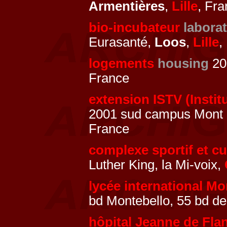
Armentières
,
Lille
, Fr
bio-incubateur
laborat
Eurasanté,
Loos
,
Lille
,
logements
housing
200
France
extension ISTV (Instit
2001 sud campus Mont 
France
complexe sportif et cu
Luther King, la Mi-voix,
lycée international Mo
bd Montebello, 55 bd d
hôpital Jeanne de Fla