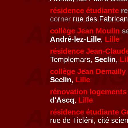
résidence étudiante
re
corner
rue des Fabrican
collège Jean Moulin
s
André-lez-Lille
,
Lille
résidence Jean-Claud
Templemars,
Seclin
,
Li
collège Jean Demailly
Seclin
,
Lille
rénovation logements
d'Ascq
,
Lille
résidence étudiante Gu
rue de Ticléni, cité scien