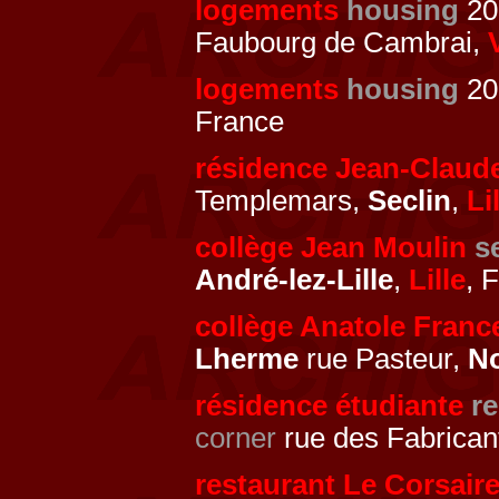
logements
housing
20
Faubourg de Cambrai,
logements
housing
201
France
résidence Jean-Claud
Templemars,
Seclin
,
Li
collège Jean Moulin
s
André-lez-Lille
,
Lille
, 
collège Anatole Franc
Lherme
rue Pasteur,
No
résidence étudiante
re
corner
rue des Fabrican
restaurant Le Corsair