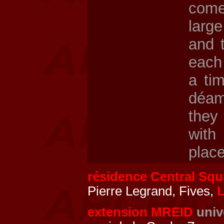
come
larg
and 
each 
a ti
déam
they 
with
place
résidence Central Squ
Pierre Legrand, Fives,
L
extension MREID
univ