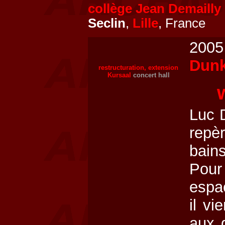
collège Jean Demailly
Seclin
,
Lille
, France
2005 
Dun
restructuration, extension
Kursaal
concert hall
Luc 
repè
bain
Pour
espa
il vi
aux g