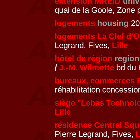
extension MREID
univ
quai de la Goole, Zone 
logements
housing
201
logements La Clef d'O
Legrand, Fives,
Lille
hôtel de région
region
/
J.-M. Wilmotte
bd du 
bureaux, commerces 
réhabilitation concessi
siège "Lebas Technol
Lille
résidence Central Squ
Pierre Legrand, Fives,
L