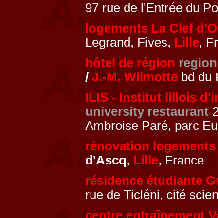
97 rue de l'Entrée du Po
logements La Clef d'O
Legrand, Fives,
Lille
, F
hôtel de région
region
/
J.-M. Wilmotte
bd du 
ILIS - Institut lillois 
university restaurant
2
Ambroise Paré, parc Eu
rénovation logements
d'Ascq
,
Lille
, France
résidence étudiante Gu
rue de Ticléni, cité scien
centre entraînement 