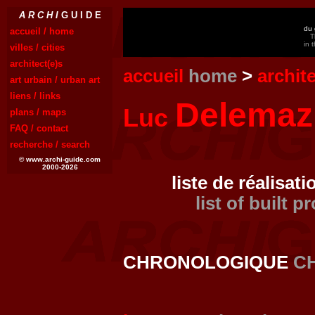
A R C H I
G U I D E
du 
accueil / home
T
in 
villes / cities
architect(e)s
accueil
home
>
archit
art urbain / urban art
liens / links
Delemaz
Luc
plans / maps
FAQ / contact
recherche / search
© www.archi-guide.com
2000-2026
liste de réalisati
list of built p
CHRONOLOGIQUE
C