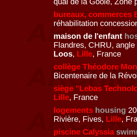
quai de la Goole, Zone 
bureaux, commerces 
réhabilitation concessi
maison de l'enfant
hos
Flandres, CHRU, angle
Loos
,
Lille
, France
collège Théodore Mo
Bicentenaire de la Révo
siège "Lebas Technol
Lille
, France
logements
housing
200
Rivière, Fives,
Lille
, Fr
piscine Calyssia
swim