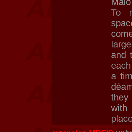
Malo 
To r
spac
come
larg
and 
each 
a ti
déam
they 
with
place