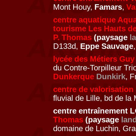
Mont Houy,
Famars
,
Va
centre aquatique Aqua
tourisme Les Hauts de
P. Thomas
(paysage
l
D133d,
Eppe Sauvage
lycée des Métiers Guy
du Contre-Torpilleur Tr
Dunkerque
Dunkirk
, 
centre de valorisation
fluvial de Lille, bd de l
centre entraînement
Thomas
(paysage
lan
domaine de Luchin, Gr