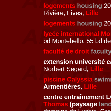
logements
housing
200
Rivière, Fives,
Lille
logements
housing
200
lycée international Mo
bd Montebello, 55 bd d
faculté de droit
facult
extension université c
Norbert Segard,
Lille
piscine Calyssia
swim
Armentières
,
Lille
centre entraînement
Thomas
(paysage
lan