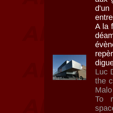
d'un 
entre
A la 
déa
évèn
repèr
digue
Luc D
the 
Malo 
To r
spac