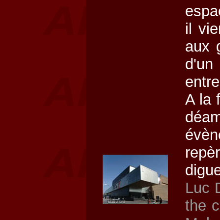
espa
il vi
aux g
d'un 
entre
A la 
déa
évèn
repèr
digue
Luc D
the 