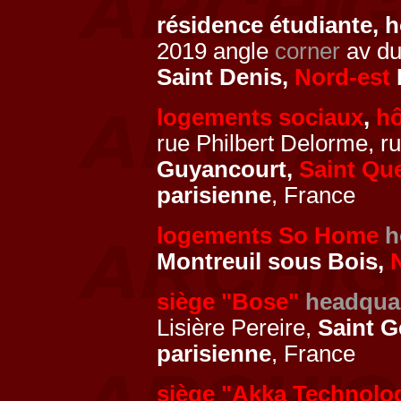
résidence étudiante, h
2019 angle
corner
av du
Saint Denis,
Nord-est
logements sociaux
,
hô
rue Philbert Delorme, r
Guyancourt,
Saint Que
parisienne
, France
logements So Home
h
Montreuil sous Bois,
siège "Bose"
headqua
Lisière Pereire,
Saint G
parisienne
, France
siège "Akka Technolo