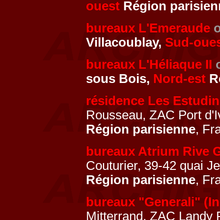
ouest
Région parisien
bureaux L'Emeraude
o
Villacoublay,
Sud-oue
bureaux L'Héliaque II
sous Bois,
Nord-est
Ré
résidence Les Estudi
Rousseau, ZAC Port d'Iv
Région parisienne
, Fr
bureaux Atrium Rive 
Couturier, 39-42 quai
Région parisienne
, Fr
bureaux "Generali" (In
Mitterrand, ZAC Landy F