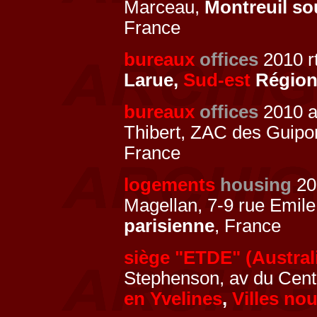
Marceau,
Montreuil so
France
bureaux
offices
2010 rt
Larue,
Sud-est
Région
bureaux
offices
2010 
Thibert, ZAC des Guipo
France
logements
housing
20
Magellan, 7-9 rue Emile 
parisienne
, France
siège "ETDE" (Austral
Stephenson, av du Cent
en Yvelines
,
Villes nou