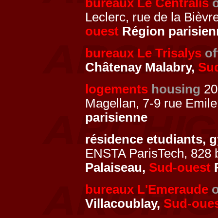
bureaux Le Centralis
o
Leclerc, rue de la Bièvr
ouest
Région parisien
bureaux Le Trisalys
of
Châtenay Malabry,
Su
logements
housing
20
Magellan, 7-9 rue Emile 
parisienne
résidence etudiants,
ENSTA ParisTech, 828 b
Palaiseau,
Sud-ouest
R
bureaux L'Emeraude
o
Villacoublay,
Sud-oue