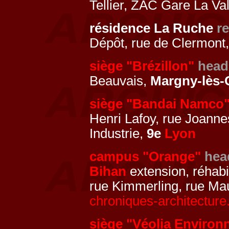
Tellier, ZAC Gare La Va
résidence La Ruche
r
Dépôt, rue de Clermont
siège "Brézillon"
head
Beauvais,
Margny-lès
siège "Bandai Namco
Henri Lafoy, rue Joanne
Industrie,
9e
Lyon
campus "Orange"
hea
Bihan
extension, réhabi
rue Kimmerling, rue Mau
chroniques-architecture
siège "Véolia Enviro