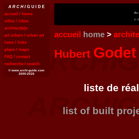
A R C H I
G U I D E
du 
accueil / home
in 
villes / cities
architect(e)s
accueil
home
>
archit
art urbain / urban art
liens / links
Godet
plans / maps
Hubert
FAQ / contact
recherche / search
© www.archi-guide.com
2000-2026
liste de réa
list of built pro