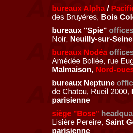
bureaux Alpha
/
Pacifi
des Bruyères,
Bois Co
bureaux "Spie"
office
Noir,
Neuilly-sur-Seine
bureaux Nodéa
office
Amédée Bollée, rue Eug
Malmaison,
Nord-oues
bureaux Neptune
offi
de Chatou, Rueil 2000,
parisienne
siège "Bose"
headqua
Lisière Pereire,
Saint G
parisienne