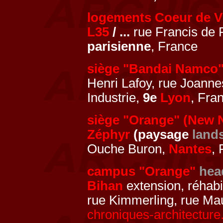
logements Coeur de Vi
L35
/ ...
rue Francis de
parisienne
, France
siège "Bandai Namco
Henri Lafoy, rue Joanne
Industrie,
9e
Lyon
, Fra
siège "Orange" (New 
Zéphyr
(paysage
land
Ouche Buron,
Nantes
,
campus "Orange"
hea
Bihan
extension, réhabi
rue Kimmerling, rue Mau
chroniques-architecture