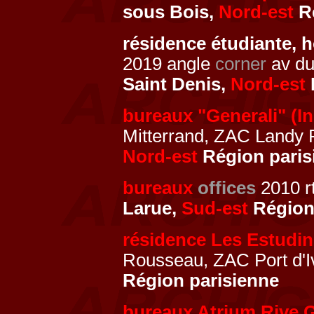
sous Bois,
Nord-est
Ré
résidence étudiante, h
2019 angle
corner
av du
Saint Denis,
Nord-est
bureaux "Generali" (In
Mitterrand, ZAC Landy F
Nord-est
Région paris
bureaux
offices
2010 rt
Larue,
Sud-est
Région
résidence Les Estudi
Rousseau, ZAC Port d'Iv
Région parisienne
bureaux Atrium Rive 