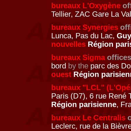
bureaux L'Oxygène
of
Tellier, ZAC Gare La Va
bureaux Synergies
off
Lunca, Pas du Lac,
Guy
nouvelles
Région pari
bureaux Sigma
office
bord
by the
parc des Do
ouest
Région parisien
bureaux "LCL" (L'Opé
Paris (D7), 6 rue René
Région parisienne
, Fr
bureaux Le Centralis
o
Leclerc, rue de la Bièvr