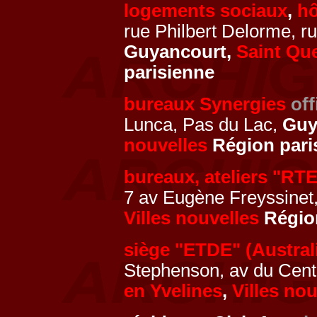
logements sociaux
,
hô
rue Philbert Delorme, r
Guyancourt,
Saint Que
parisienne
bureaux Synergies
off
Lunca, Pas du Lac,
Guy
nouvelles
Région pari
bureaux, ateliers "RT
7 av Eugène Freyssinet
Villes nouvelles
Région
siège "ETDE" (Austral
Stephenson, av du Cent
en Yvelines
,
Villes nou