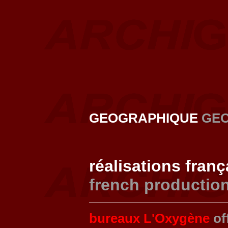
GEOGRAPHIQUE
GE
réalisations fran
french productio
bureaux L'Oxygène
of