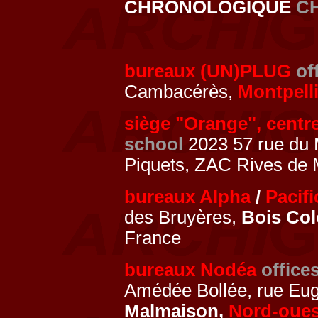
CHRONOLOGIQUE
C
bureaux (UN)PLUG
of
Cambacérès,
Montpelli
siège "Orange", centr
school
2023 57 rue du M
Piquets, ZAC Rives de
bureaux Alpha
/
Pacifi
des Bruyères,
Bois Co
France
bureaux Nodéa
office
Amédée Bollée, rue Eug
Malmaison,
Nord-oues