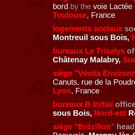
bord
by the
voie Lactée
Toulouse
, France
logements sociaux
so
Montreuil sous Bois,
bureaux Le Trisalys
of
Châtenay Malabry,
Su
siège "Véolia Enviro
Canuts, rue de la Poudre
Lyon
, France
bureaux B Initial
offic
sous Bois,
Nord-est
Ré
siège "Brézillon"
head