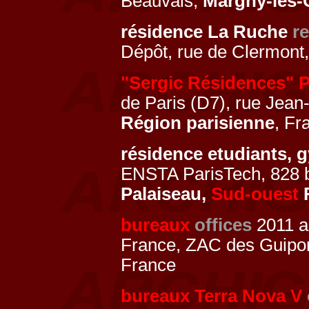
Beauvais,
Margny-lès
résidence La Ruche
r
Dépôt, rue de Clermont
"Sergic Résidences" P
de Paris (D7), rue Jea
Région parisienne
, Fr
résidence etudiants,
ENSTA ParisTech, 828 b
Palaiseau,
Sud-ouest
R
bureaux
offices
2011 a
France, ZAC des Guipo
France
bureaux Terra Nova V