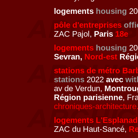
logements
housing
201
pôle d'entreprises
off
ZAC Pajol,
Paris
18e
logements
housing
20
Sevran,
Nord-est
Régi
stations de métro Bar
stations
2022
avec
wit
av de Verdun,
Montrou
Région parisienne
, Fr
chroniques-architecture
logements L'Esplanad
ZAC du Haut-Sancé,
R