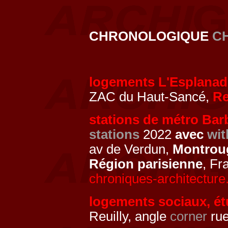
CHRONOLOGIQUE
C
logements L'Esplanad
ZAC du Haut-Sancé,
R
stations de métro Bar
stations
2022
avec
wit
av de Verdun,
Montrou
Région parisienne
, Fr
chroniques-architecture
logements sociaux, ét
Reuilly, angle
corner
rue