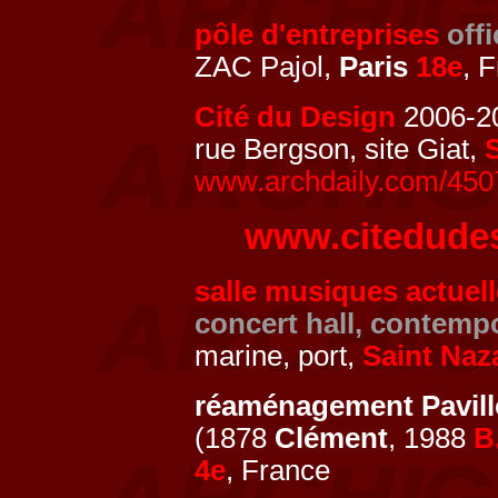
pôle d'entreprises
off
ZAC Pajol,
Paris
18e
, 
Cité du Design
2006-2
rue Bergson, site Giat,
www.archdaily.com/45071
www.citedude
salle musiques actuell
concert hall, contempo
marine, port,
Saint Naz
réaménagement Pavill
(1878
Clément
, 1988
B
4e
, France