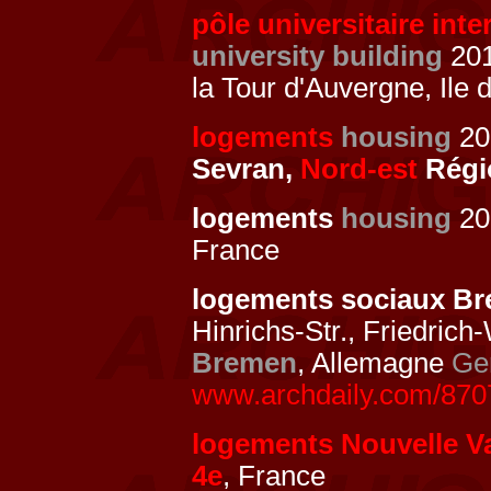
pôle universitaire int
university building
20
la Tour d'Auvergne, Ile
logements
housing
20
Sevran,
Nord-est
Régi
logements
housing
201
France
logements sociaux B
Hinrichs-Str., Friedrich
Bremen
, Allemagne
Ge
www.archdaily.com/8707
logements Nouvelle V
4e
, France