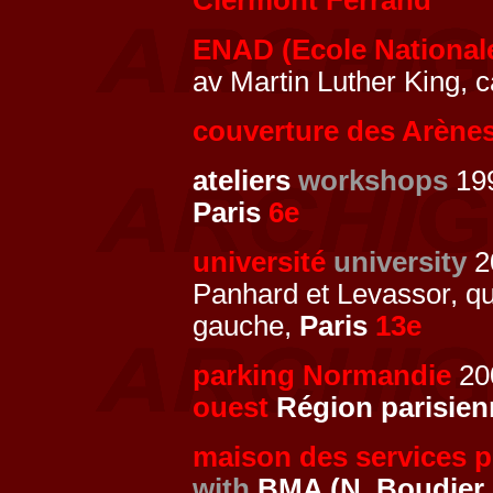
Clermont Ferrand
ENAD (Ecole Nationale
av Martin Luther King,
couverture des Arène
ateliers
workshops
199
Paris
6e
université
university
20
Panhard et Levassor, q
gauche,
Paris
13e
parking Normandie
200
ouest
Région parisien
maison des services p
with
BMA (N. Boudier,