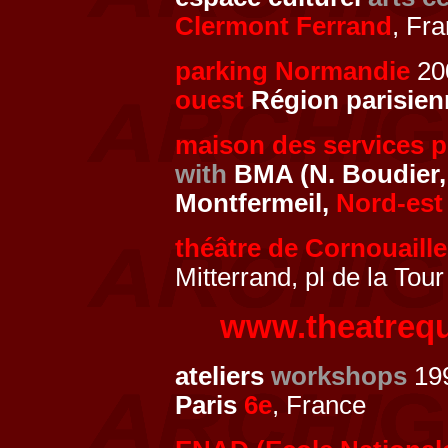
Clermont Ferrand
, Fr
parking Normandie
200
ouest
Région parisien
maison des services p
with
BMA (N. Boudier,
Montfermeil,
Nord-est
théâtre de Cornouaille
Mitterrand, pl de la Tou
www.theatrequ
ateliers
workshops
199
Paris
6e
, France