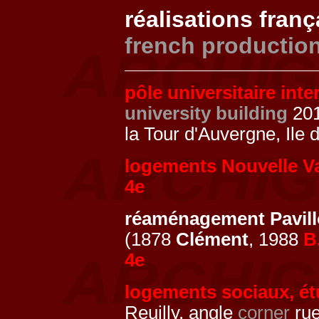
réalisations fran
french productio
pôle universitaire int
university building
20
la Tour d'Auvergne, Ile
logements Nouvelle V
4e
réaménagement Pavill
(1878
Clément
, 1988
B
4e
logements sociaux, ét
Reuilly, angle
corner
rue