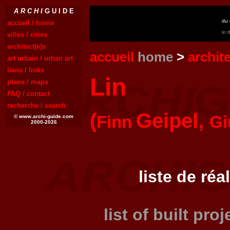
A R C H I
G U I D E
du 
accueil / home
in 
villes / cities
architect(e)s
accueil
home
>
archit
art urbain / urban art
liens / links
Lin
plans / maps
FAQ / contact
recherche / search
(
Geipel,
Finn
Gi
© www.archi-guide.com
2000-2026
liste de réa
list of built pro