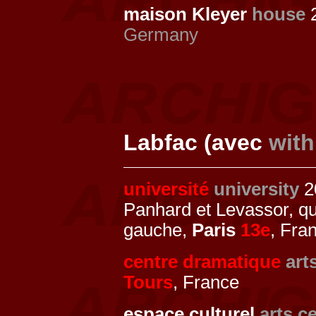
maison Kleyer
house
Germany
Labfac (avec
with
université
university
20
Panhard et Levassor, q
gauche,
Paris
13e
, Fra
centre dramatique
art
Tours
, France
espace culturel
arts c