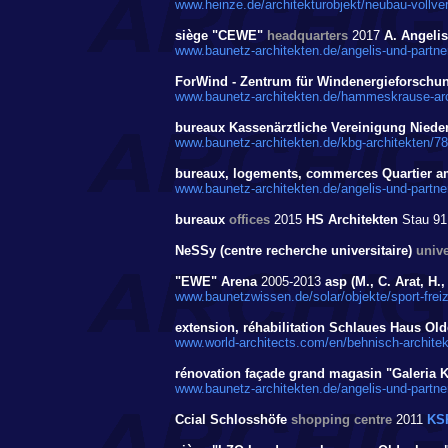
www.heinze.de/architekturobjekt/neubau-vollv
siège "CEWE"
headquarters
2017
A. Angelis
www.baunetz-architekten.de/angelis-und-partne
ForWind - Zentrum für Windenergieforschung
www.baunetz-architekten.de/hammeskrause-arc
bureaux Kassenärztliche Vereinigung Nied
www.baunetz-architekten.de/kbg-architekten/7
bureaux, logements, commerces Quartier a
www.baunetz-architekten.de/angelis-und-partne
bureaux
offices
2015
HS Architekten
Stau 91
NeSSy (centre recherche universitaire)
unive
"EWE" Arena
2005-2013
asp (M., C. Arat, H.,
www.baunetzwissen.de/solar/objekte/sport-frei
extension, réhabilitation Schlaues Haus Ol
www.world-architects.com/en/behnisch-architekt
rénovation façade grand magasin "Galeria
www.baunetz-architekten.de/angelis-und-partne
Ccial Schlosshöfe
shopping centre
2011
KSP