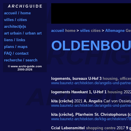
A R C H I
G U I D E
accueil / home
villes / cities
architect(e)s
accueil
home
>
villes
cities
>
Allemagne
Ge
art urbain / urban art
liens / links
OLDENBO
plans / maps
FAQ / contact
recherche / search
© www.archi-guide.com
2000-2026
logements, bureaux U-Hof 3
housing, office
www.baunetz-architekten.de/angelis-und-partne
logements Havekant 1, U-Hof 1
housing
202
kita (crèche)
2021
A. Angelis
Carl von Ossiet
www.baunetz-architekten.de/angelis-und-partne
kita (crèche), Pfarrheim St. Christophorus (
www.baunetz-architekten.de/kbg-architekten/7
Ccial Lebensmittel
shopping centre
2017
9 