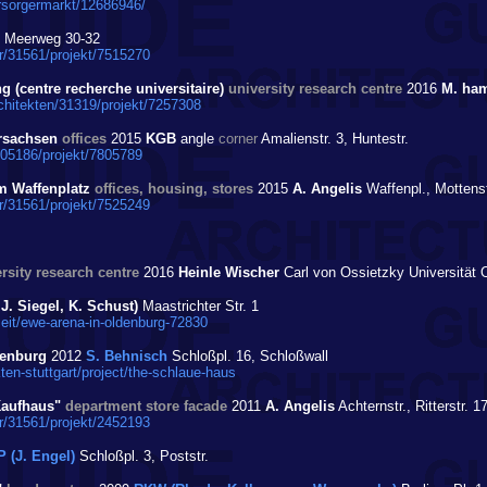
ersorgermarkt/12686946/
Meerweg 30-32
r/31561/projekt/7515270
 (centre recherche universitaire)
university research centre
2016
M. ham
hitekten/31319/projekt/7257308
ersachsen
offices
2015
KGB
angle
corner
Amalienstr. 3, Huntestr.
805186/projekt/7805789
m Waffenplatz
offices, housing, stores
2015
A. Angelis
Waffenpl., Mottenst
r/31561/projekt/7525249
rsity research centre
2016
Heinle Wischer
Carl von Ossietzky Universität
 J. Siegel, K. Schust)
Maastrichter Str. 1
zeit/ewe-arena-in-oldenburg-72830
denburg
2012
S. Behnisch
Schloßpl. 16, Schloßwall
en-stuttgart/project/the-schlaue-haus
 Kaufhaus"
department store facade
2011
A. Angelis
Achternstr., Ritterstr. 1
r/31561/projekt/2452193
 (J. Engel)
Schloßpl. 3, Poststr.