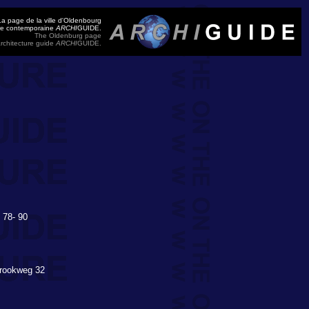
La page de la ville d'Oldenbourg
ure contemporaine
ARCHI
GUIDE.
The Oldenburg page
rchitecture guide
ARCHI
GUIDE.
 78- 90
Brookweg 32