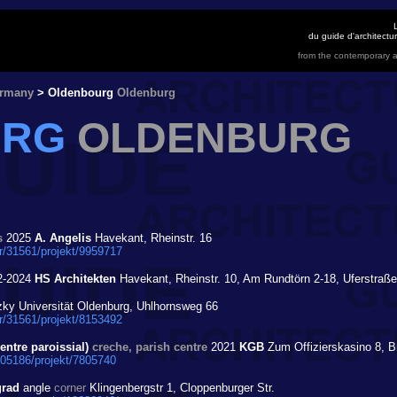
du guide d'architect
from the contemporary a
rmany
> Oldenbourg
Oldenburg
URG
OLDENBURG
s
2025
A. Angelis
Havekant, Rheinstr. 16
r/31561/projekt/9959717
2-2024
HS Architekten
Havekant, Rheinstr. 10, Am Rundtörn 2-18, Uferstraße
zky Universität Oldenburg, Uhlhornsweg 66
r/31561/projekt/8153492
centre paroissial)
creche, parish centre
2021
KGB
Zum Offizierskasino 8, 
805186/projekt/7805740
grad
angle
corner
Klingenbergstr 1, Cloppenburger Str.