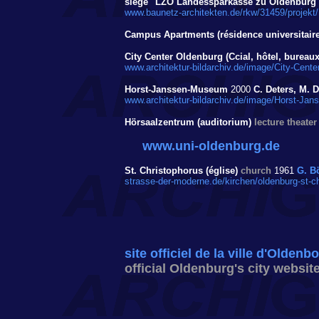
siège "LZO Landessparkasse zu Oldenburg
www.baunetz-architekten.de/rkw/31459/projekt
Campus Apartments (résidence universitair
City Center Oldenburg (Ccial, hôtel, bureau
www.architektur-bildarchiv.de/image/City-Cent
Horst-Janssen-Museum
2000
C. Deters, M. D
www.architektur-bildarchiv.de/image/Horst-J
Hörsaalzentrum (auditorium)
lecture theater
www.uni-oldenburg.de
St. Christophorus (église)
church
1961
G. 
strasse-der-moderne.de/kirchen/oldenburg-st-ch
site officiel de la ville d'Oldenb
official Oldenburg's city websit