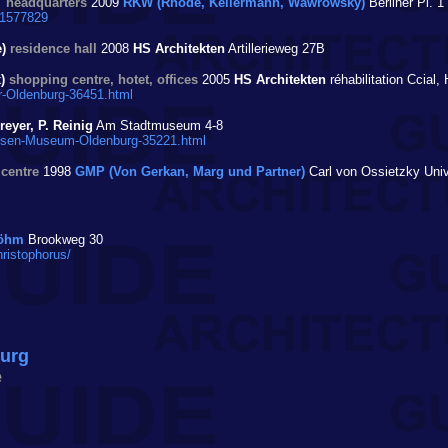
"
headquarters
2009
RKW (Rhode, Kellermann, Wawrowsky)
Berliner Pl. 1
/1577829
e)
residence hall
2008
HS Architekten
Artillerieweg 27B
x)
shopping centre, hotet, offices
2005
HS Architekten
réhabilitation Ccial
er-Oldenburg-36451.html
reyer, P. Reinig
Am Stadtmuseum 4-8
anssen-Museum-Oldenburg-35221.html
 centre
1998
GMP (Von Gerkan, Marg und Partner)
Carl von Ossietzky Univ
Böhm
Brookweg 30
ristophorus/
ourg
e