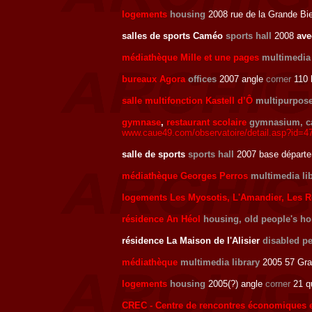
logements
housing
2008 rue de la Grande Bi
salles de sports Caméo
sports hall
2008
av
médiathèque Mille et une pages
multimedia 
bureaux Agora
offices
2007 angle
corner
110 
salle multifonction Kastell d’Ô
multipurpose
gymnase
,
restaurant scolaire
gymnasium, c
www.caue49.com/observatoire/detail.asp?id=4
salle de sports
sports hall
2007 base départem
médiathèque Georges Perros
multimedia li
logements Les Myosotis, L'Amandier, Les 
résidence An Héol
housing, old people's h
résidence La Maison de l'Alisier
disabled p
médiathèque
multimedia library
2005 57 Gran
logements
housing
2005(?) angle
corner
21 qu
CREC - Centre de rencontres économiques et