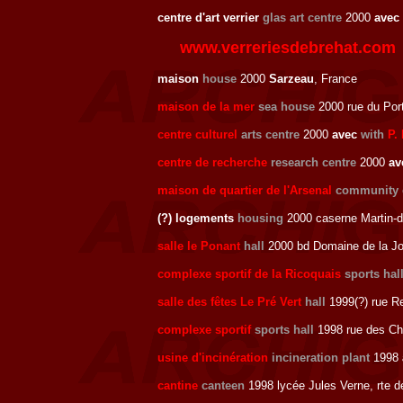
centre d'art verrier
glas art centre
2000
avec
www.verreriesdebrehat.com
maison
house
2000
Sarzeau
, France
maison de la mer
sea house
2000 rue du Por
centre culturel
arts centre
2000
avec
with
P.
centre de recherche
research centre
2000
av
maison de quartier de l'Arsenal
community 
(?) logements
housing
2000 caserne Martin-d
salle le Ponant
hall
2000 bd Domaine de la Jo
complexe sportif de la Ricoquais
sports hal
salle des fêtes Le Pré Vert
hall
1999(?) rue R
complexe sportif
sports hall
1998 rue des Ch
usine d'incinération
incineration plant
1998
cantine
canteen
1998 lycée Jules Verne, rte d