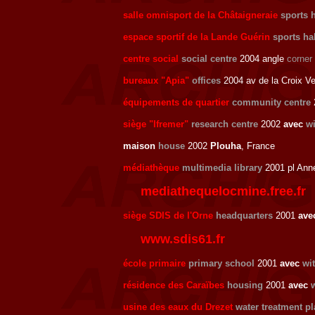
salle omnisport de la Châtaigneraie
sports h
espace sportif de la Lande Guérin
sports hal
centre social
social centre
2004 angle
corner
bureaux "Apia"
offices
2004 av de la Croix Ve
équipements de quartier
community centre
siège "Ifremer"
research centre
2002
avec
wi
maison
house
2002
Plouha
, France
médiathèque
multimedia library
2001 pl Ann
mediathequelocmine.free.fr
siège SDIS de l'Orne
headquarters
2001
ave
www.sdis61.fr
école primaire
primary school
2001
avec
wi
résidence des Caraïbes
housing
2001
avec
usine des eaux du Drezet
water treatment pl