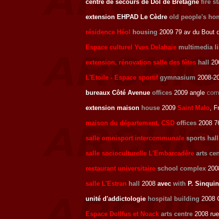
centre de secours de Dol de Bretagne
fire s
extension EHPAD Le Cèdre
old people's ho
résidence Héol
housing
2009 79 av du Bout 
Espace culturel Yves Delahaie
multimedia li
extension, rénovation salle des fêtes
hall
200
L'Etoile - Espace sportif
gymnasium
2008-2
bureaux Côté Avenue
offices
2009 angle
corn
extension maison
house
2009
Saint Malo
, F
maison du département, CSD
offices
2008 76
salle omnisport intercommunale
sports hall
salle socioculturelle L'Embarcadère
arts ce
restaurant universitaire
school complex
200
salle L'Estran
hall
2008
avec
with
P. Sinquin
unité d'addictologie
hospital building
2008 C
Espace Dollfus et Noack
arts centre
2008 rue