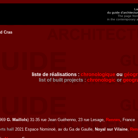
La
du guide d'architect
The page from
in the contemporary 
d Cras
liste de réalisations :
chronologique
ou
géogr
list of built projects :
chronologic
or
geogr
1969
G. Maillols
) 31-35 rue Jean Guéhenno, 23 rue Lesage,
Rennes
, France
rts hall
2021 Espace Nominoë, av du Ga de Gaulle,
Noyal sur Vilaine
,
Ren