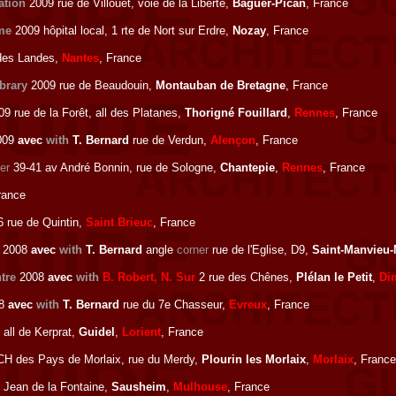
tation
2009 rue de Villouet, voie de la Liberté,
Baguer-Pican
, France
me
2009 hôpital local, 1 rte de Nort sur Erdre,
Nozay
, France
des Landes,
Nantes
, France
brary
2009 rue de Beaudouin,
Montauban de Bretagne
, France
9 rue de la Forêt, all des Platanes,
Thorigné Fouillard
,
Rennes
, France
009
avec
with
T. Bernard
rue de Verdun,
Alençon
, France
er
39-41 av André Bonnin, rue de Sologne,
Chantepie
,
Rennes
, France
rance
 rue de Quintin,
Saint Brieuc
, France
2008
avec
with
T. Bernard
angle
corner
rue de l'Eglise, D9,
Saint-Manvieu-
ntre
2008
avec
with
B. Robert, N. Sur
2 rue des Chênes,
Plélan le Petit
,
Di
8
avec
with
T. Bernard
rue du 7e Chasseur,
Evreux
, France
all de Kerprat,
Guidel
,
Lorient
, France
H des Pays de Morlaix, rue du Merdy,
Plourin les Morlaix
,
Morlaix
, France
 Jean de la Fontaine,
Sausheim
,
Mulhouse
, France