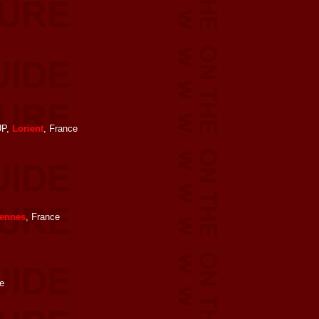
UP,
Lorient
, France
ennes
, France
e