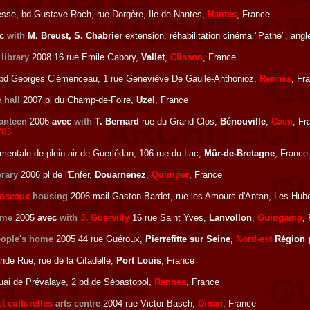
esse, bd Gustave Roch, rue Dorgère, Ile de Nantes,
Nantes
, France
ec
with
M. Breust, S. Chabrier
extension, réhabilitation cinéma "Pathé", ang
library
2008 16 rue Emile Gabory,
Vallet
,
Clisson
, France
bd Georges Clémenceau, 1 rue Geneviève De Gaulle-Anthonioz,
Rennes
, Fr
 hall
2007 pl du Champ-de-Foire,
Uzel
, France
anteen
2006
avec
with
T. Bernard
rue du Grand Clos,
Bénouville
,
Caen
, Fr
783
entale de plein air de Guerlédan, 106 rue du Lac,
Mûr-de-Bretagne
, France
brary
2006 pl de l'Enfer,
Douarnenez
,
Quimper
, France
Roseaux
housing
2006 mail Gaston Bardet, rue les Amours d'Antan, Les Hub
ome
2005
avec
with
J. Guervilly
16 rue Saint Yves,
Lanvollon
,
Guingamp
,
eople's home
2005 44 rue Guéroux,
Pierrefitte sur Seine,
Nord-est
Région 
de Rue, rue de la Citadelle,
Port Louis
, France
ai de Prévalaye, 2 bd de Sébastopol,
Rennes
, France
 culturelles
arts centre
2004 rue Victor Basch,
Dinan
, France