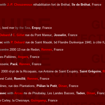
with
J.-P. Chouzenoux
réhabilitation fort de Bréhat,
île de Bréhat
, France
t, bord mer
by the Sea
,
Erquy
, France
 Debard
/
C. Gillet
rue du Pont Mareuc,
Josselin
, France
ec
with
P. Debard
rue de Saint Maudé, bd Flandre Dunkerque 1940, à côté I
centre
2000 13 rue de Redon,
Rennes
, France
es-Pallières,
Angers
, France
sserie,
Pacé
,
Rennes
, France
l
2000 rd-pt de la Ricoquais, rue Antoine de Saint Exupéry,
Saint Grégoire
,
R
ené Cutté,
Romillé
,
Rennes
, France
ênes, rue des Plantations,
Plélan le Petit
,
Dinan
, France
avec
with
Arcau
rte de Ploubalay, Les Landes Basses,
Taden
,
Dinan
, Franc
e Corley, la Chesnaye,
Guingamp
, France