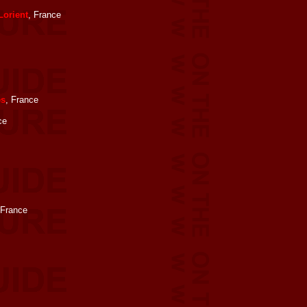
Lorient
, France
es
, France
ce
 France