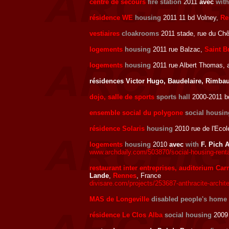
centre de secours
fire station
2011
avec
wit
résidence WE
housing
2011 11 bd Volney,
Re
vestiaires
cloakrooms
2011 stade, rue du Chên
logements
housing
2011 rue Balzac,
Saint B
logements
housing
2011 rue Albert Thomas, a
résidences Victor Hugo, Baudelaire, Rimb
dojo, salle de sports
sports hall
2000-2011 b
ensemble social du polygone
social housin
résidence Solaris
housing
2010 rue de l'Ecole
logements
housing
2010
avec
with
F. Pich A
www.archdaily.com/503870/social-housing-rental-
restaurant inter entreprises, auditorium Car
Lande
,
Rennes
, France
divisare.com/projects/253687-anthracite-archit
MAS de Longeville
disabled people's home
résidence Le Clos Alba
social housing
200