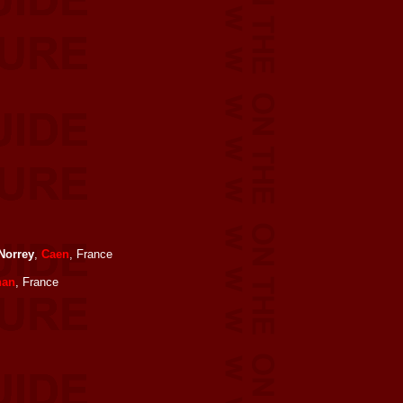
Norrey
,
Caen
, France
nan
, France