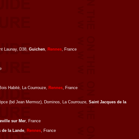
ent Launay, D38,
Guichen
,
Rennes
, France
e
Bois Habité, La Courrouze,
Rennes
, France
èpce (bd Jean Mermoz), Dominos, La Courrouze,
Saint Jacques de la
ville sur Mer
, France
 de la Lande
,
Rennes
, France