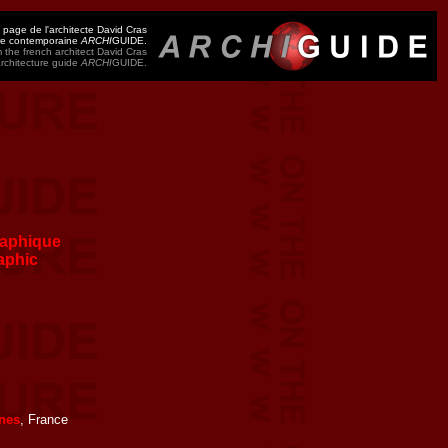
 page de l'architecte David Cras
ure contemporaine
ARCHI
GUIDE.
 the french architect David Cras
architecture guide
ARCHI
GUIDE.
aphique
aphic
nes
, France