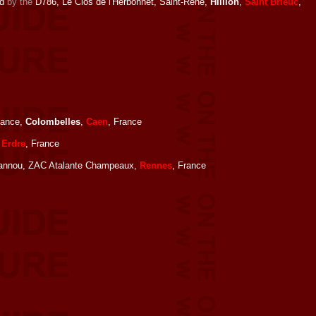
rd
by the
D786, Le Clos de l'Herbonnet, Saint-René,
Hillion
,
Saint Brieuc
,
sance,
Colombelles
,
Caen
, France
 Erdre
, France
e Lannou, ZAC Atalante Champeaux,
Rennes
, France