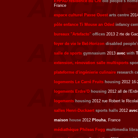
EHPAD résidence du Cré
old people's home
France
espace culturel Passe Ouest
arts centre
2014
pôle enfance Ti Mouse an Oded
infancy cen
bureaux "Artefacto"
offices
2013 2 rte de Ga
foyer de vie le Bel-Horizon
disabled people
salle de sports
gymnasium
2013
avec
with
T
extension, rénovation salle multisports
spor
plateforme d'ingénierie culinaire
research c
logements Le Carré Fruits
housing
2012 16-
logements Erdre'O
housing
2012 all de l'Erd
logements
housing
2012 rue Robert le Ricola
salles Henri-Duckaert
sports halls
2012
ave
maison
house
2012
Plouha
, France
médiathèque Phileas Fogg
multimedia libra