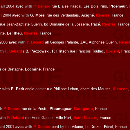
all
2004
avec
with
P. Debard
rue Blaise Pascal, Les Bois Pins,
Ploemeur
,
l
2004
avec
with
G. Morel
rue des Verdaudais,
Acigné
,
Rennes
, France
rue Jean-Baptiste Guérin, bd Domaine de la Josserie,
Pacé
,
Rennes
, France
rte,
Le Rheu
,
Rennes
, France
2003
avec
with
P. Debard
all Georges Palante, ZAC Alphonse Guérin,
Renn
th
P. Debard
/ B. Paczowski, P. Fritsch
rue François Toullec,
Lorient
, Fran
e de Bretagne,
Locminé
, France
c
with
E. Petit
angle
corner
rue Philippe Lebon, chem des Maures,
Alençon
,
th
P. Debard
rue de la Poste,
Ploumagoar
,
Guingamp
, France
with
P. Debard
rue Henri Gautier, Ville-Port,
Saint Nazaire
, France
ant
2001
avec
with
P. Debard
bord
by the
Vilaine, Le Drezet,
Férel
, France