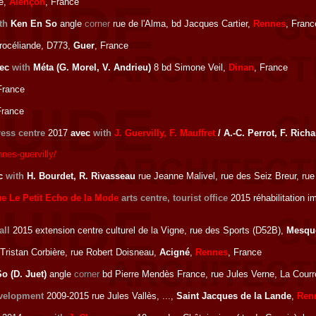
sé,
Alençon
, France
th
Ken En So
angle
corner
rue de l'Alma, bd Jacques Cartier,
Rennes
, Franc
Brocéliande, D773,
Guer
, France
vec
with
Méta (G. Morel, V. Andrieu)
8 bd Simone Veil,
Dinan
, France
France
France
ess centre
2017
avec
with
J. Guervilly, F. Mauffret
/ A.-C. Perrot, F. Rich
nes-guervilly/
c
with
H. Bourdet, R. Rivasseau
rue Jeanne Malivel, rue des Seiz Breur, ru
ue Le Petit Echo de la Mode
arts centre, tourist office
2015 réhabilitation i
all
2015 extension centre culturel de la Vigne, rue des Sports (D52B),
Mesqu
Tristan Corbière, rue Robert Doisneau,
Acigné
,
Rennes
, France
o (D. Juet)
angle
corner
bd Pierre Mendès France, rue Jules Verne, La Cour
velopment
2009-2015 rue Jules Vallès, ...,
Saint Jacques de la Lande
,
Ren