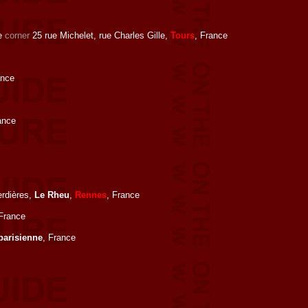
le
corner
25 rue Michelet, rue Charles Gille,
Tours
, France
ance
ance
erdières,
Le Rheu
,
Rennes
, France
 France
parisienne
, France