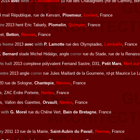
2014
avec
with
J. Chouzenoux
10 rue des Châtaigniers (rte de Carmin), bo
 mail République, rue de Kervam,
Ploemeur
,
Lorient
, France
tre
2013 hent Eric Tabarly,
Plomelin
,
Quimper
, France
cet,
Betton
,
Rennes
, France
's home
2013
avec
with
P. Lamotte
rue des Olympiades,
Lamballe
, France
. Bernard
stade Michel Hidalgo, angle
corner
rue du Stade, rue de la Renais
ts hall
2013 complexe polyvalent Fernand Sastre, D31,
Petit Mars
,
Nort sur
entre
2013 angle
corner
rue Jules Maillard de la Gournerie, rd-pt Maurice L
20 rue de Sologne,
Chantepie
,
Rennes
, France
re, ZAC Erdre Porterie,
Nantes
, France
is, Vallon des Garettes,
Orvault
,
Nantes
, France
c
with
G. Morel
rue du Chêne Vert,
Bain de Bretagne
, France
ry
2011 13 rue de la Mairie,
Saint-Aubin du Pavail
,
Rennes
, France