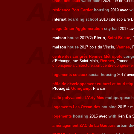
usine des eaux
water plant
2020 rue de Ceri
résidence Port Cartier
housing
2019
avec
wi
internat
boarding school
2018 cité scolaire 
siège Dinan Agglomération
city hall
2017
a
maison
house
2017(?)
Plérin
,
Saint Brieuc
, 
maison
house
2017 bois du Vincin,
Vannes
, 
centre des congrès Rennes Métropole
congr
d'Echange, rue Saint-Malo,
Rennes
, France
chroniques-architecture.com/centre-congres-ren
logements sociaux
social housing
2017
ave
pôle de développement culturel et touristiq
Plouagat
,
Guingamp
, France
salle polyvalente L'Arty Mès
multipurpose h
logements Les Océanides
housing
2015 rue 
logements
housing
2015
avec
with
Ken En S
aménagement ZAC de La Gautrais
urban de