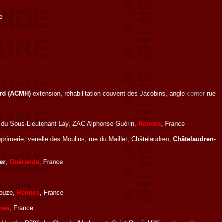
e
ard (ACMH)
extension, réhabilitation couvent des Jacobins, angle
corner
rue
e du Sous-Lieutenant Lay, ZAC Alphonse Guérin,
Rennes
, France
mprimerie, venelle des Moulins, rue du Maillet, Châtelaudren,
Châtelaudren-
er
,
Guérande
, France
rouze,
Rennes
, France
nes
, France