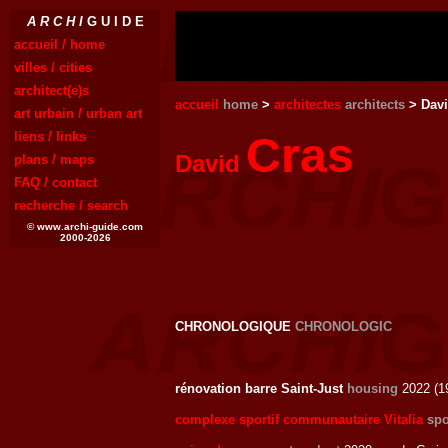
A R C H I
G U I D E
accueil / home
villes / cities
architect(e)s
accueil
home
>
architectes
architects
> Davi
art urbain / urban art
liens / links
Cras
David
plans / maps
FAQ / contact
recherche / search
© www.archi-guide.com
2000-2026
CHRONOLOGIQUE
CHRONOLOGIC
rénovation barre Saint-Just
housing
2022 (
complexe sportif communautaire Vitalia
spo