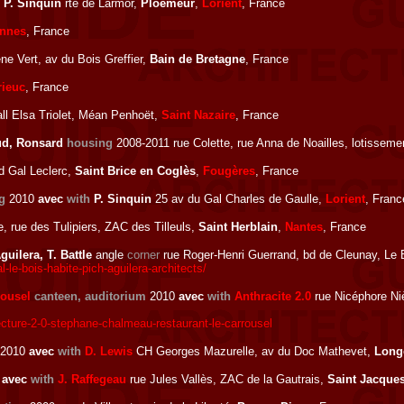
h
P. Sinquin
rte de Larmor,
Ploemeur
,
Lorient
, France
nnes
, France
e Vert, av du Bois Greffier,
Bain de Bretagne
, France
rieuc
, France
ll Elsa Triolet, Méan Penhoët,
Saint Nazaire
, France
aud, Ronsard
housing
2008-2011 rue Colette, rue Anna de Noailles, lotissem
d Gal Leclerc,
Saint Brice en Coglès
,
Fougères
, France
g
2010
avec
with
P. Sinquin
25 av du Gal Charles de Gaulle,
Lorient
, Franc
, rue des Tulipiers, ZAC des Tilleuls,
Saint Herblain
,
Nantes
, France
guilera, T. Battle
angle
corner
rue Roger-Henri Guerrand, bd de Cleunay, Le 
le-bois-habite-pich-aguilera-architects/
rousel
canteen, auditorium
2010
avec
with
Anthracite 2.0
rue Nicéphore Ni
ecture-2-0-stephane-chalmeau-restaurant-le-carrousel
2010
avec
with
D. Lewis
CH Georges Mazurelle, av du Doc Mathevet,
Longe
9
avec
with
J. Raffegeau
rue Jules Vallès, ZAC de la Gautrais,
Saint Jacques