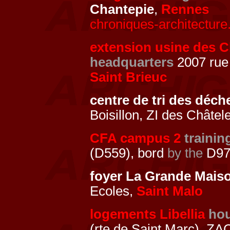
Chantepie
,
Rennes
chroniques-architecture
extension usine des 
headquarters
2007 rue 
Saint Brieuc
centre de tri des déch
Boisillon, ZI des Châtel
CFA campus 2
trainin
(D559), bord
by the
D97
foyer La Grande Mais
Ecoles,
Saint Malo
logements Libellia
ho
(rte de Saint Marc), ZA