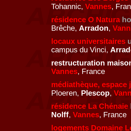
Tohannic,
Vannes
, Fra
résidence O Natura
ho
Brêche,
Arradon
,
Vann
locaux universitaires
campus du Vinci,
Arra
restructuration mais
Vannes
, France
médiathèque, espace 
Ploeren,
Plescop
,
Van
résidence La Chénaie
Nolff
,
Vannes
, France
logements Domaine L