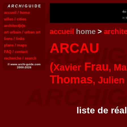
A R C H I
G U I D E
du 
accueil / home
in 
villes / cities
architect(e)s
accueil
home
>
archit
art urbain / urban art
liens / links
ARCAU
plans / maps
FAQ / contact
recherche / search
(
Frau
Xavier
, M
© www.archi-guide.com
2000-2026
Thomas
, Julien
liste de réa