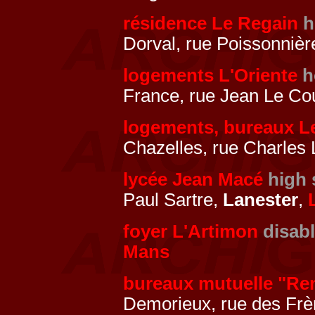
résidence Le Regain
h
Dorval, rue Poissonnièr
logements L'Oriente
h
France, rue Jean Le Cou
logements, bureaux L
Chazelles, rue Charles
lycée Jean Macé
high 
Paul Sartre,
Lanester
,
foyer L'Artimon
disab
Mans
bureaux mutuelle "Re
Demorieux, rue des Frè