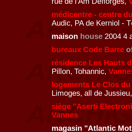
rue de l'Am Defforges,
médicentre - centre d
Audic, PA de Kerniol - 
maison
house
2004 4 a
bureaux Code Barre
o
résidence Les Hauts 
Pillon, Tohannic,
Vanne
logements Le Clos du
Limoges, all de Jussieu
siège "Aserti Electron
Vannes
magasin "Atlantic Mo