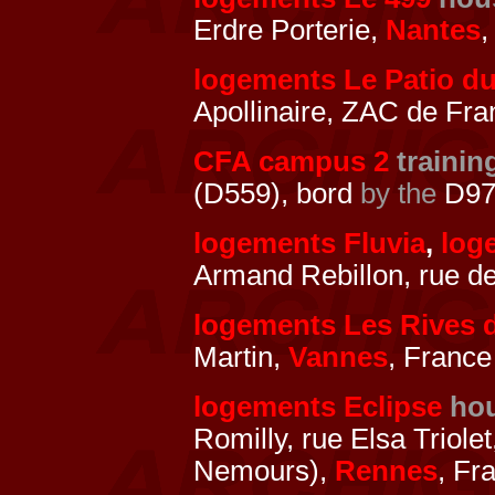
Erdre Porterie,
Nantes
,
logements Le Patio du
Apollinaire, ZAC de Fra
CFA campus 2
trainin
(D559), bord
by the
D97
logements Fluvia
,
log
Armand Rebillon, rue d
logements Les Rives 
Martin,
Vannes
, France
logements Eclipse
ho
Romilly, rue Elsa Triol
Nemours),
Rennes
, Fr