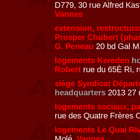
D779, 30 rue Alfred Kas
Vannes
extension, restructura
Prosper Chubert (pha
G. Peneau
20 bd Gal Ma
logements Kereden
h
Robert
rue du 65È Ri, 
siège Syndicat Dépar
headquarters
2013 27 
logements sociaux, pa
rue des Quatre Frères 
logements Le Quai Riv
Molé,
Vannes