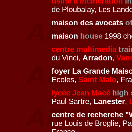
usine d'incinération
in
de Ploubalay, Les Land
maison des avocats
o
maison
house
1998 ch
centre multimedia
tra
du Vinci,
Arradon
,
Van
foyer La Grande Mais
Ecoles,
Saint Malo
, Fr
lycée Jean Macé
high 
Paul Sartre,
Lanester
,
centre de recherche 
rue Louis de Broglie, P
France