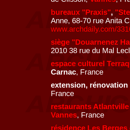
bureaux "Praxis"
,
"St
Anne, 68-70 rue Anita C
www.archdaily.com/3316
siège "Douarnenez Ha
2010 38 rue du Mal Lec
espace culturel Terra
Carnac
, France
extension, rénovatio
France
restaurants Atlantville
Vannes
, France
résidence Les Berges