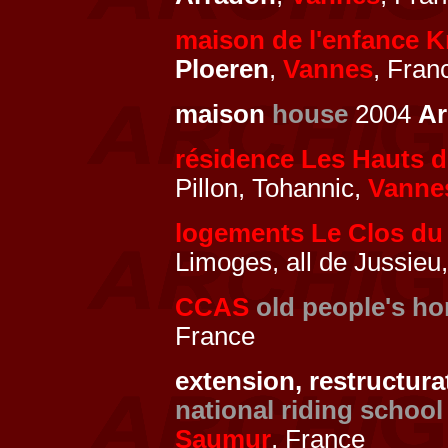
maison de l'enfance K
Ploeren
,
Vannes
, Fran
maison
house
2004
Ar
résidence Les Hauts 
Pillon, Tohannic,
Vanne
logements Le Clos du
Limoges, all de Jussieu
CCAS
old people's h
France
extension, restructura
national riding school
Saumur
, France