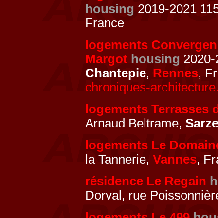
housing
2019-2021 115 
France
logements Convergen
Margot
housing
2020-2
Chantepie
,
Rennes
, F
chroniques-architecture
logements Terrasses d
Arnaud Beltrame,
Sarz
logements Le Domain
la Tannerie,
Vannes
, F
résidence Le Regain
h
Dorval, rue Poissonnièr
logements Le 499
hou