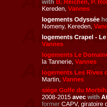
with
B. Reichen, P. Ro
Kereden,
Vannes
logements Odyssée
h
Nomeny, Kereden,
Van
logements Crapel - Le
Vannes
logements Le Domain
la Tannerie,
Vannes
logements Les Rives 
Martin,
Vannes
siège Golfe du Morbi
2008-2015
avec
with
At
former
CAPV, giratoire 