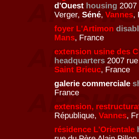
d'Ouest
housing
2007 r
Verger,
Séné
,
Vannes
,
foyer L'Artimon
disab
Mans
, France
extension usine des 
headquarters
2007 rue 
Saint Brieuc
, France
galerie commerciale
s
France
extension, restructura
République,
Vannes
, F
résidence L'Orientale
rue du Père Alain Pillon