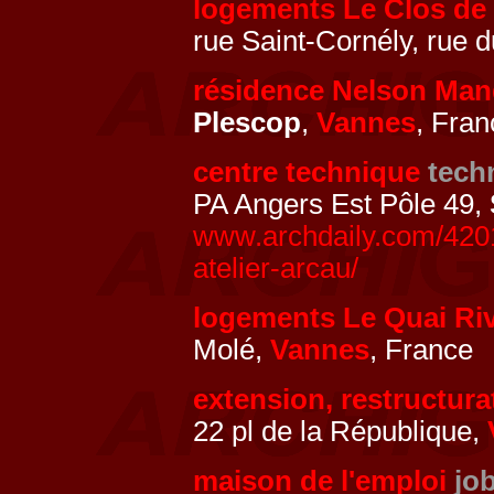
logements Le Clos de
rue Saint-Cornély, rue
résidence Nelson Man
Plescop
,
Vannes
, Fran
centre technique
tech
PA Angers Est Pôle 49,
www.archdaily.com/4201
atelier-arcau/
logements Le Quai Riv
Molé,
Vannes
, France
extension, restructurat
22 pl de la République,
maison de l'emploi
jo