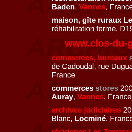
Baden
,
Vannes
, Franc
maison, gîte ruraux L
réhabilitation ferme, D
www.clos-du-
commerces, bureaux
de Cadoudal, rue Dugua
France
commerces
stores
200
Auray
,
Vannes
, France
archives judiciaires
200
Blanc,
Locminé
, Franc
résidence Les Terrass