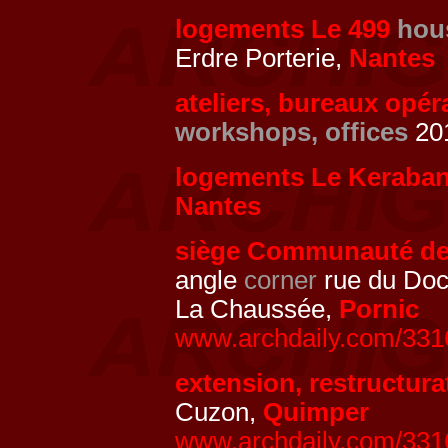
logements Le 499
hou
Erdre Porterie,
Nantes
ateliers, bureaux opér
workshops, offices
201
logements Le Keraba
Nantes
siège Communauté d
angle
corner
rue du Doc
La Chaussée,
Pornic
www.archdaily.com/3316
extension, restructur
Cuzon,
Quimper
www.archdaily.com/3316