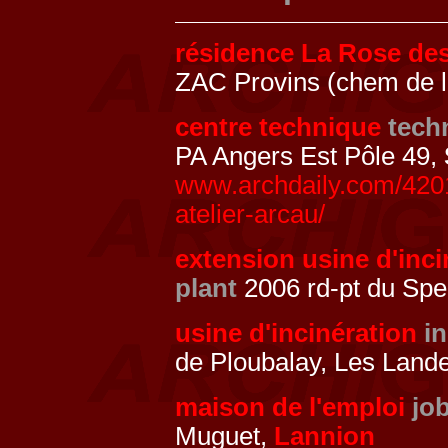
résidence La Rose de
ZAC Provins (chem de l
centre technique
tech
PA Angers Est Pôle 49,
www.archdaily.com/4201
atelier-arcau/
extension usine d'inc
plant
2006 rd-pt du Sper
usine d'incinération
in
de Ploubalay, Les Land
maison de l'emploi
jo
Muguet,
Lannion