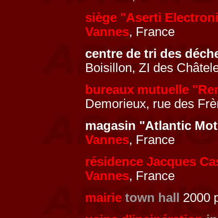
siège "Aserti Electron
Vannes
, France
centre de tri des déch
Boisillon, ZI des Châtel
bureaux mutuelle "Re
Demorieux, rue des Frè
magasin "Atlantic Mo
Vannes
, France
résidence Jacques Ca
Vannes
, France
mairie
town hall
2000 p