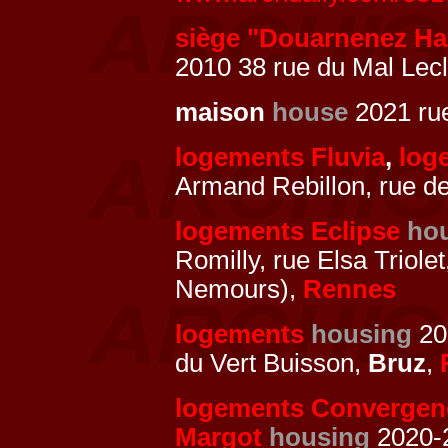
siège "Douarnenez Ha
2010 38 rue du Mal Lec
maison
house
2021 rue
logements Fluvia
,
log
Armand Rebillon, rue d
logements Eclipse
ho
Romilly, rue Elsa Triol
Nemours),
Rennes
logements
housing
20
du Vert Buisson,
Bruz
,
logements Convergen
Margot
housing
2020-2