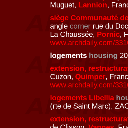
Muguet,
Lannion
, Fran
siège Communauté d
angle
corner
rue du Doc
La Chaussée,
Pornic
, 
www.archdaily.com/3316
logements
housing
20
extension, restructur
Cuzon,
Quimper
, Fran
www.archdaily.com/3316
logements Libellia
ho
(rte de Saint Marc), ZA
extension, restructu
de Clisson,
Vannes
, Fr