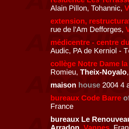
Alain Pillon, Tohannic,
V
extension, restructura
rue de l'Am Defforges,
médicentre - centre d
Audic, PA de Kerniol - 
collège Notre Dame la
Romieu,
Theix-Noyalo
maison
house
2004 4 a
bureaux Code Barre
o
France
bureaux Le Renouve
Arradon
,
Vannes
, Fra