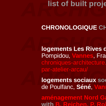
list of built pro
CHRONOLOGIQUE
C
logements Les Rives
Pompidou,
Vannes
, Fr
chroniques-architecture
par-atelier-arcau/
logements sociaux
so
de Poulfanc,
Séné
,
Van
aménagement Nord G
with
B. Reichen, P. Ro