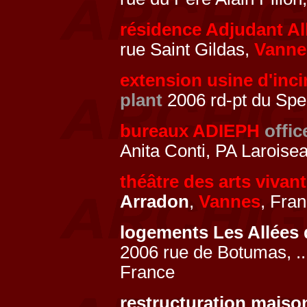
résidence Adjudant A
rue Saint Gildas,
Vanne
extension usine d'inc
plant
2006 rd-pt du Sper
bureaux ADIEPH
offic
Anita Conti, PA Laroise
théâtre des arts vivan
Arradon
,
Vannes
, Fra
logements Les Allées 
2006 rue de Botumas, ..
France
restructuration mais