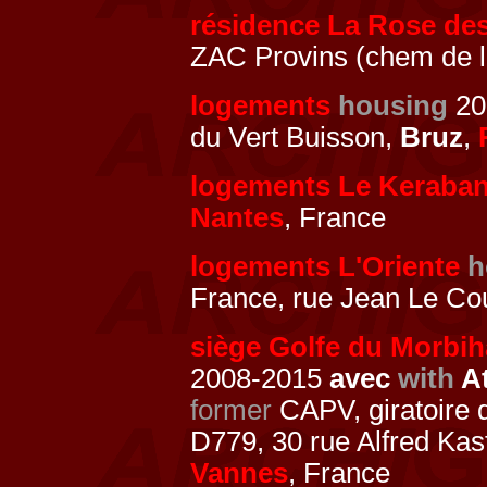
résidence La Rose de
ZAC Provins (chem de l
logements
housing
20
du Vert Buisson,
Bruz
,
logements Le Keraba
Nantes
, France
logements L'Oriente
h
France, rue Jean Le Cou
siège Golfe du Morbi
2008-2015
avec
with
At
former
CAPV, giratoire 
D779, 30 rue Alfred Kas
Vannes
, France