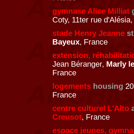
gymnase Alice Milliat
Coty, 11ter rue d'Alési
stade Henry Jeanne
s
Bayeux
, France
extension, réhabilita
Jean Béranger,
Marly l
France
logements
housing
200
France
centre culturel L'Alto
Creusot
, France
espace jeunes, gymna