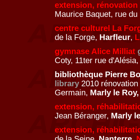
extension, rénovatio
Maurice Baquet, rue du
centre culturel La For
de la Forge,
Harfleur
,
L
gymnase Alice Milliat
Coty, 11ter rue d'Alési
bibliothèque Pierre B
library
2010 rénovation 
Germain,
Marly le Roy
extension, réhabilita
Jean Béranger,
Marly l
extension, réhabilitat
de la Seine,
Nanterre,