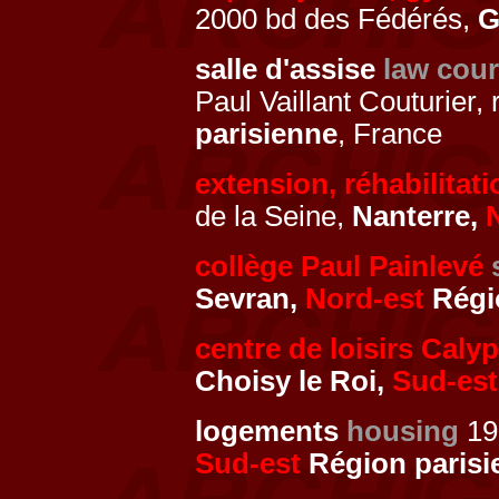
2000 bd des Fédérés,
G
salle d'assise
law cour
Paul Vaillant Couturier,
parisienne
, France
extension, réhabilitat
de la Seine,
Nanterre,
collège Paul Painlevé
Sevran,
Nord-est
Régi
centre de loisirs Caly
Choisy le Roi,
Sud-est
logements
housing
19
Sud-est
Région parisi