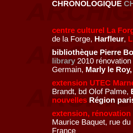
CHRONOLOGIQUE
C
centre culturel La For
de la Forge,
Harfleur
,
L
bibliothèque Pierre B
library
2010 rénovation 
Germain,
Marly le Roy
extension UTEC Marne
Brandt, bd Olof Palme,
nouvelles
Région pari
extension, rénovatio
Maurice Baquet, rue du
France