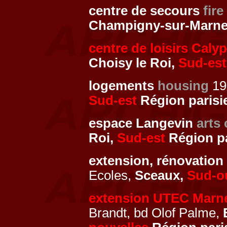
centre de secours
fire
Champigny-sur-Marn
centre de loisirs Caly
Choisy le Roi,
Sud-est
logements
housing
19
Sud-est
Région parisi
espace Langevin
arts 
Roi,
Sud-est
Région pa
extension, rénovatio
Ecoles,
Sceaux,
Sud-o
extension UTEC Marne
Brandt, bd Olof Palme,