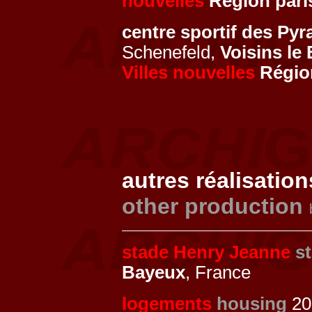
nouvelles
Région pari
centre sportif des Py
Schenefeld,
Voisins le
Villes nouvelles
Région
autres réalisation
other production
stade Henry Jeanne
s
Bayeux
, France
logements
housing
200