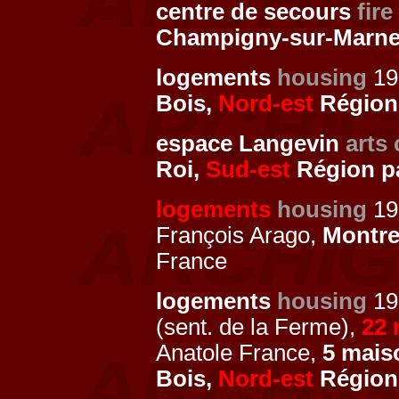
centre de secours
fire
Champigny-sur-Marn
logements
housing
199
Bois,
Nord-est
Région 
espace Langevin
arts 
Roi,
Sud-est
Région pa
logements
housing
1
François Arago,
Montre
France
logements
housing
19
(sent. de la Ferme),
22 
Anatole France,
5 mais
Bois,
Nord-est
Région 