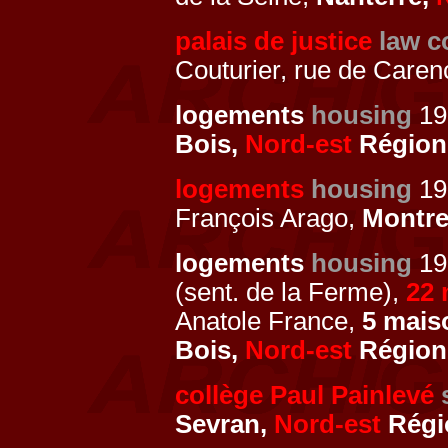
palais de justice
law c
Couturier, rue de Caren
logements
housing
199
Bois,
Nord-est
Région 
logements
housing
1
François Arago,
Montre
logements
housing
19
(sent. de la Ferme),
22 
Anatole France,
5 mais
Bois,
Nord-est
Région 
collège Paul Painlevé
Sevran,
Nord-est
Régi