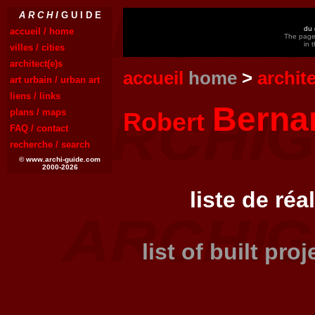
A R C H I
G U I D E
du 
accueil / home
The page 
in 
villes / cities
architect(e)s
accueil
home
>
archit
art urbain / urban art
liens / links
Berna
plans / maps
Robert
FAQ / contact
recherche / search
© www.archi-guide.com
2000-2026
liste de réa
list of built pro