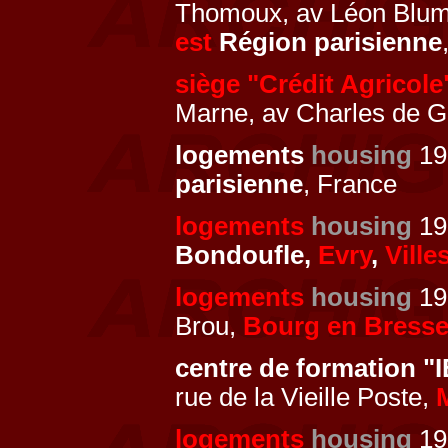
Thomoux, av Léon Blum,
est
Région parisienne
siège "Crédit Agricole
Marne, av Charles de G
logements
housing
19
parisienne
, France
logements
housing
197
Bondoufle,
Evry
,
Ville
logements
housing
197
Brou,
Bourg en Bress
centre de formation 
rue de la Vieille Poste,
logements
housing
19