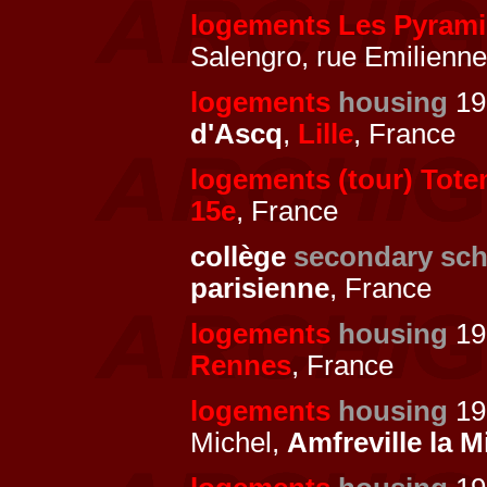
logements Les Pyram
Salengro, rue Emilienn
logements
housing
19
d'Ascq
,
Lille
, France
logements (tour) Tot
15e
, France
collège
secondary sch
parisienne
, France
logements
housing
19
Rennes
, France
logements
housing
197
Michel,
Amfreville la M