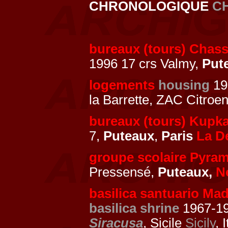
CHRONOLOGIQUE
C
bureaux (tours) Chass
1996 17 crs Valmy,
Put
logements
housing
19
la Barrette, ZAC Citro
bureaux (tours) Kupk
7,
Puteaux
,
Paris
La D
groupe scolaire Pyra
Pressensé,
Puteaux,
N
basilica santuario Mad
basilica shrine
1967-199
Siracusa
, Sicile
Sicily
, 