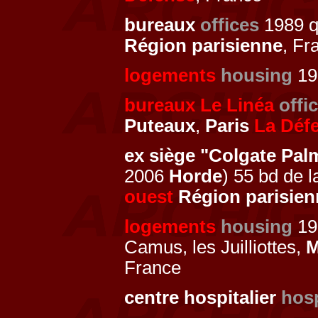
bureaux
offices
1989 q
Région parisienne
, Fr
logements
housing
19
bureaux Le Linéa
offi
Puteaux
,
Paris
La Déf
ex siège "Colgate Pal
2006
Horde
) 55 bd de 
ouest
Région parisien
logements
housing
197
Camus, les Juilliottes,
M
France
centre hospitalier
hosp