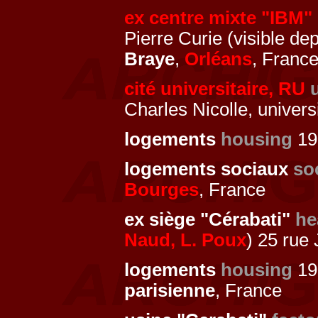
ex centre mixte "IBM"
Pierre Curie (visible de
Braye
,
Orléans
, Franc
cité universitaire, RU
Charles Nicolle, univer
logements
housing
19
logements sociaux
so
Bourges
, France
ex siège "Cérabati"
he
Naud, L. Poux
) 25 rue
logements
housing
19
parisienne
, France