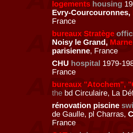
logements
housing
19
Evry-Courcouronnes,
France
bureaux Stratège
offi
Noisy le Grand,
Marne 
parisienne
, France
CHU
hospital
1979-198
France
bureaux "Atochem", "
the
bd Circulaire, La Dé
rénovation piscine
sw
de Gaulle, pl Charras,
C
France