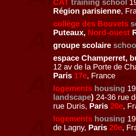
CAT
training school
19
Région parisienne
, Fr
collège des Bouvets
s
Puteaux,
Nord-ouest
R
groupe scolaire
schoo
espace Champerret, 
12 av de la Porte de Ch
Paris
17e
, France
logements
housing
19
landscape
)
24-36 rue d
rue Duris,
Paris
20e
, F
logements
housing
19
de Lagny,
Paris
20e
, F