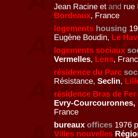
Jean Racine et
and
rue 
Bordeaux
, France
logements
housing
19
Eugène Boudin,
Le Hav
logements sociaux
so
Vermelles
,
Lens
, Fran
résidence du Parc
soc
Résistance,
Seclin
,
Lill
résidence Bras de Fer
Evry-Courcouronnes,
France
bureaux
offices
1976 p
Villes nouvelles
Région