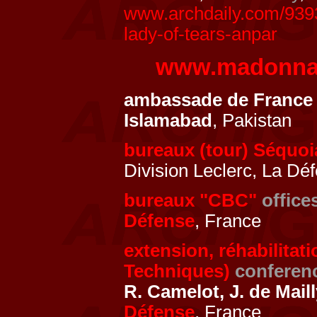
www.archdaily.com/93932
lady-of-tears-anpar
www.madonnade
ambassade de Franc
Islamabad
, Pakistan
bureaux (tour) Séquo
Division Leclerc, La Dé
bureaux "CBC"
office
Défense
, France
extension, réhabilitat
Techniques)
conferenc
R. Camelot, J. de Mail
Défense
, France