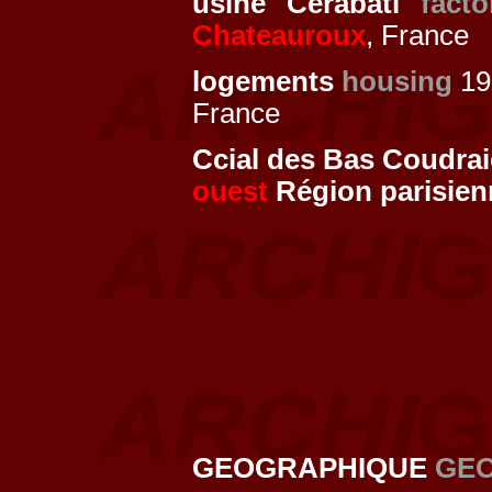
usine "Cerabati"
facto
Chateauroux
, France
logements
housing
19
France
Ccial des Bas Coudra
ouest
Région parisien
GEOGRAPHIQUE
GE