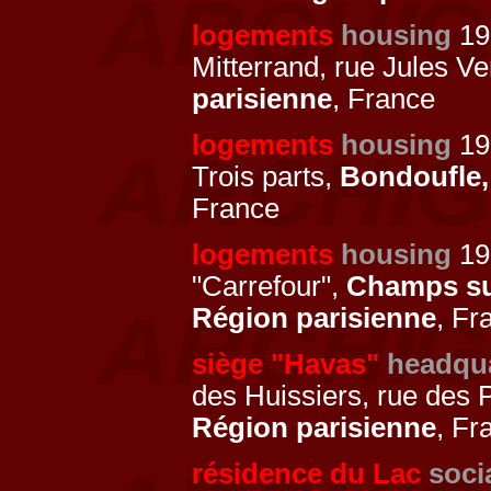
logements
housing
19
Mitterrand, rue Jules V
parisienne
, France
logements
housing
197
Trois parts,
Bondoufle
France
logements
housing
19
"Carrefour",
Champs su
Région parisienne
, Fr
siège "Havas"
headqu
des Huissiers, rue des 
Région parisienne
, Fr
résidence du Lac
soci