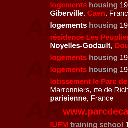
logements
housing
197
Giberville
,
Caen
, Fran
logements
housing
19
résidence Les Peuplie
Noyelles-Godault
,
Dou
logements
housing
19
logements
housing
197
lotissement le Parc d
Marronniers, rte de Rich
parisienne
, France
www.parcdecas
IUFM
training school
1