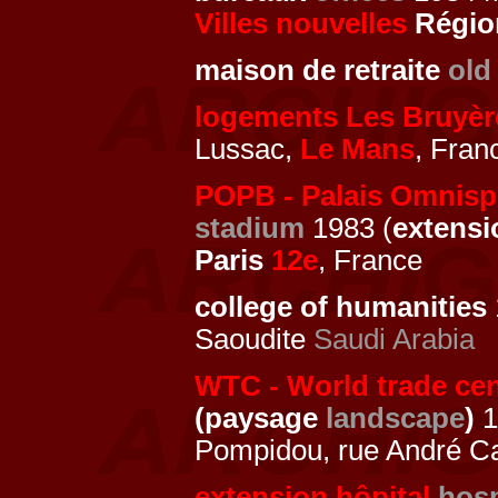
Villes nouvelles
Région
maison de retraite
old
logements Les Bruyèr
Lussac,
Le Mans
, Fran
POPB - Palais Omnispo
stadium
1983 (
extensi
Paris
12e
, France
college of humanities
Saoudite
Saudi Arabia
WTC - World trade cen
(paysage
landscape
)
1
Pompidou, rue André Ca
extension hôpital
hosp