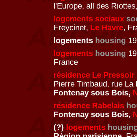
l'Europe, all des Riottes
logements sociaux
so
Freycinet,
Le Havre
, F
logements
housing
19
logements
housing
19
France
résidence Le Pressoir
Pierre Timbaud, rue La 
Fontenay sous Bois,
N
résidence Rabelais
ho
Fontenay sous Bois,
N
(?)
logements
housin
Région parisienne
, Fr