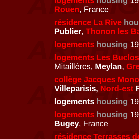
logements
housing
19
Rouen
, France
résidence La Rive
hou
Publier
,
Thonon les B
logements
housing
19
logements Les Buclos
Mitaillères,
Meylan
,
Gr
collège Jacques Mon
Villeparisis,
Nord-est
R
logements
housing
19
logements
housing
19
Bugey
, France
résidence Terrasses d