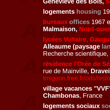
Geneviève des Bois,
S
logements
housing
19
bureaux
offices
1967 
Malmaison,
Nord-oues
lycées Voltaire, Gaugu
Alleaume (paysage
la
Recherche scientifique
résidence l'Orée de Sé
rue de Mainville,
Dravei
tmigeon.free.fr/ods/hist
village vacances "VVF
Chambonas
, France
logements sociaux
so