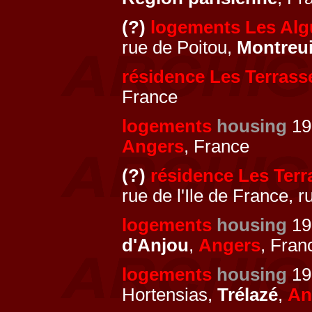
(?)
logements Les Alg
rue de Poitou,
Montreui
résidence Les Terrass
France
logements
housing
19
Angers
, France
(?)
résidence Les Terra
rue de l'Ile de France, 
logements
housing
19
d'Anjou
,
Angers
, Fran
logements
housing
197
Hortensias,
Trélazé
,
An