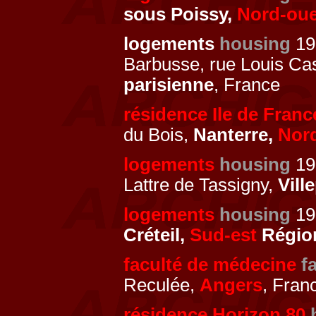
sous Poissy,
Nord-oue
logements
housing
197
Barbusse, rue Louis Ca
parisienne
, France
résidence Ile de Franc
du Bois,
Nanterre,
Nor
logements
housing
19
Lattre de Tassigny,
Vill
logements
housing
19
Créteil,
Sud-est
Région
faculté de médecine
f
Reculée,
Angers
, Fran
résidence Horizon 80