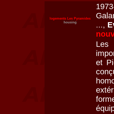
1973
Gala
logements Les Pyramides
housing
...,
E
nouv
Les 
impo
et P
conçu
homo
extér
forme
équ