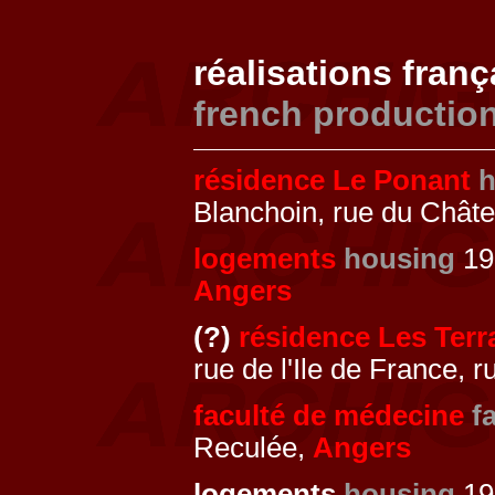
réalisations fran
french productio
résidence Le Ponant
h
Blanchoin, rue du Chât
logements
housing
19
Angers
(?)
résidence Les Terra
rue de l'Ile de France, 
faculté de médecine
f
Reculée,
Angers
logements
housing
19