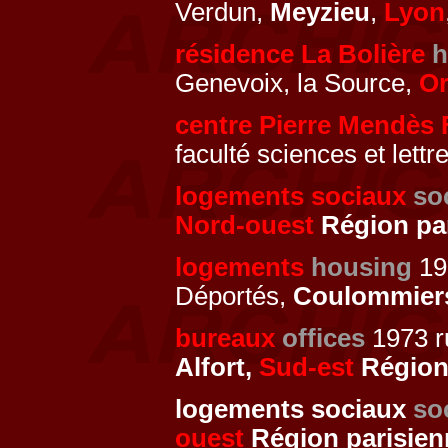
Verdun,
Meyzieu
,
Lyon
résidence La Bolière
h
Genevoix, la Source,
Or
centre Pierre Mendès 
faculté sciences et lettr
logements sociaux
so
Nord-ouest
Région pa
logements
housing
197
Déportés,
Coulommier
bureaux
offices
1973 ru
Alfort,
Sud-est
Région
logements sociaux
so
ouest
Région parisien