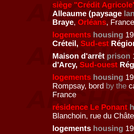
siège "Crédit Agricole
Alleaume (paysage
la
Braye
,
Orléans
, Franc
logements
housing
19
Créteil,
Sud-est
Région
Maison d'arrêt
prison
1
d'Arcy,
Sud-ouest
Régi
logements
housing
19
Rompsay, bord
by the
ca
France
résidence Le Ponant
h
Blanchoin, rue du Chât
logements
housing
19