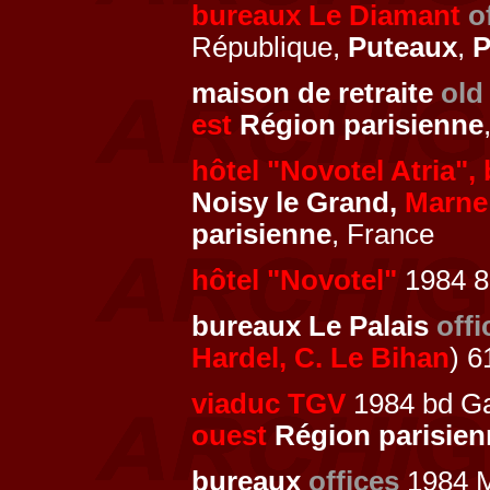
bureaux Le Diamant
o
République,
Puteaux
,
P
maison de retraite
old
est
Région parisienne
hôtel "Novotel Atria",
Noisy le Grand,
Marne 
parisienne
, France
hôtel "Novotel"
1984 8
bureaux Le Palais
offi
Hardel, C. Le Bihan
) 6
viaduc TGV
1984 bd Gab
ouest
Région parisien
bureaux
offices
1984 M