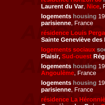
Laurent du Var
,
Nice
, 
logements
housing
19
parisienne
, France
résidence Louis Perg
Sainte Geneviève des
logements sociaux
so
Plaisir,
Sud-ouest
Régi
logements
housing
196
Angoulême
, France
logements
housing
19
parisienne
, France
résidence La Héronniè