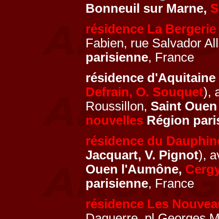
Bonneuil sur Marne,
S
résidence La Bergerie
Fabien, rue Salvador Al
parisienne
, France
résidence d'Aquitaine
Defrain, O. Souquet
),
Roussillon,
Saint Ouen
nouvelles
Région pari
résidence du Dauphin
Jacquart, V. Pignot
), 
Ouen l'Aumône,
Cergy
parisienne
, France
résidence Les Nouvea
Daguerre, pl Georges Mé