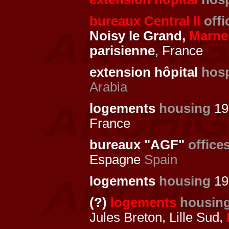
bureaux Central II
offi
Noisy le Grand,
Marne 
parisienne
, France
extension hôpital
hosp
Arabia
logements
housing
19
France
bureaux "AGF"
office
Espagne
Spain
logements
housing
19
(?)
logements
housin
Jules Breton, Lille Sud,