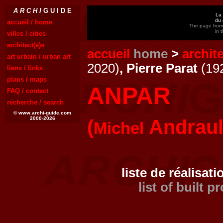
A R C H I
G U I D E
La 
du 
accueil / home
The page from 
in 
villes / cities
architect(e)s
accueil
home
>
archit
art urbain / urban art
2020)
, Pierre Parat
(19
liens / links
plans / maps
ANPAR
FAQ / contact
recherche / search
© www.archi-guide.com
2000-2026
(
Andraul
Michel
liste de réalisati
list of built p