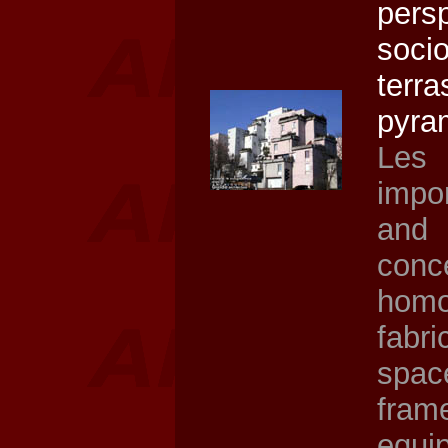
per
soci
terr
pyra
Les
impo
and 
con
hom
fabr
spac
fram
equi