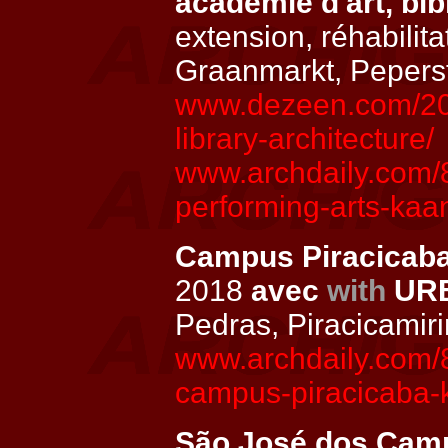
académie d'art, bi
extension, réhabilit
Graanmarkt, Pepers
www.dezeen.com/201
library-architecture/
www.archdaily.com/8
performing-arts-kaa
Campus Piracicaba
2018
avec
with
UR
Pedras, Piracicamir
www.archdaily.com/
campus-piracicaba-k
São José dos Camp