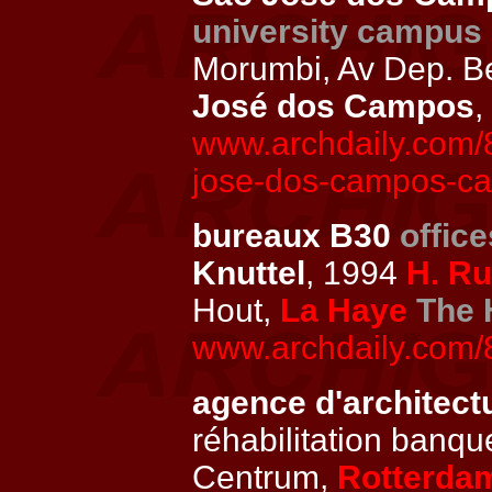
university campus
Morumbi, Av Dep. B
José dos Campos
,
www.archdaily.com/
jose-dos-campos-cam
bureaux B30
office
Knuttel
, 1994
H. Ru
Hout,
La Haye
The 
www.archdaily.com/
agence d'architec
réhabilitation banq
Centrum,
Rotterda