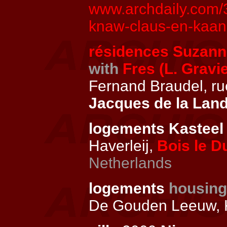
www.archdaily.com/3
knaw-claus-en-kaan-
résidences Suzann
with
Fres (L. Gravi
Fernand Braudel, ru
Jacques de la Lan
logements Kastee
Haverleij,
Bois le D
Netherlands
logements
housing
De Gouden Leeuw, 