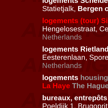
logements Scheld
Statietjalk,
Bergen 
logements (tour) Si
Hengelosestraat, C
Netherlands
logements Rietlan
Eesterenlaan, Spor
Netherlands
logements
housing
La Haye
The Hagu
bureaux, entrepôt
Poeldijk 1, Brugopri