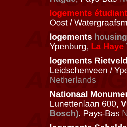
logements étudian
Oost / Watergraafs
logements
housing
Ypenburg,
La Haye
logements Rietvel
Leidschenveen / Yp
Netherlands
Nationaal Monume
Lunettenlaan 600,
V
Bosch)
, Pays-Bas
N