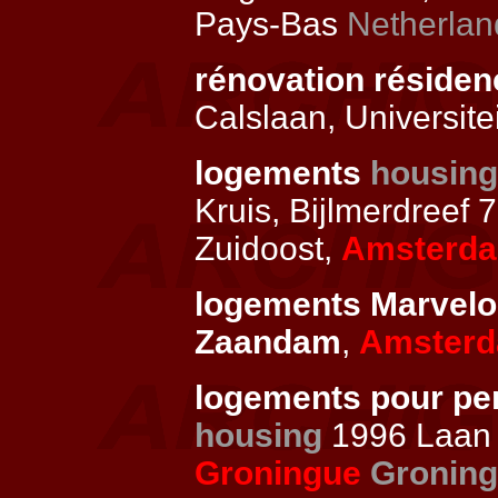
Pays-Bas
Netherlan
rénovation résiden
Calslaan, Universite
logements
housing
Kruis, Bijlmerdreef 
Zuidoost,
Amsterd
logements Marvel
Zaandam
,
Amster
logements pour pe
housing
1996 Laan 
Groningue
Gronin