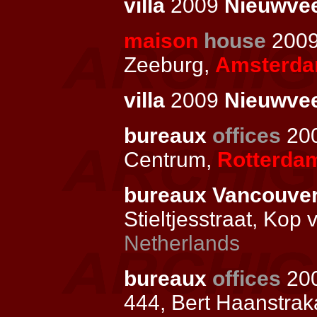
villa
2009
Nieuwve
maison
house
2009 
Zeeburg,
Amsterd
villa
2009
Nieuwve
bureaux
offices
200
Centrum,
Rotterda
bureaux Vancouve
Stieltjesstraat, Kop
Netherlands
bureaux
offices
200
444, Bert Haanstrak