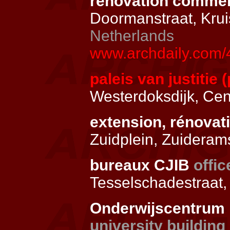
rénovation comme
Doormanstraat, Kru
Netherlands
www.archdaily.com/
paleis van justitie 
Westerdoksdijk, Ce
extension, rénova
Zuidplein, Zuideram
bureaux CJIB
offic
Tesselschadestraat
Onderwijscentrum 
university building