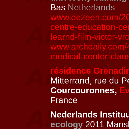
Bas
Netherlands
www.dezeen.com/201
centre-education-cen
learnd-film-victor-vr
www.archdaily.com/4
medical-center-clau
résidence Grenadi
Mitterrand, rue du 
Courcouronnes,
Ev
France
Nederlands Instit
ecology
2011 Mansh