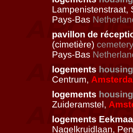
Lampenistenstraat,
Pays-Bas
Netherlan
pavillon de récept
(cimetière)
cemetery
Pays-Bas
Netherlan
logements
housing
Centrum,
Amsterd
logements
housing
Zuideramstel,
Amst
logements Eekma
Nagelkruidlaan, Pen