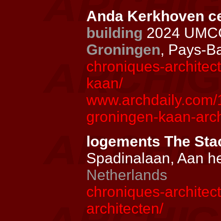
Anda Kerkhoven cen
building
2024 UMCG,
Groningen
, Pays-B
chroniques-architec
kaan/
www.archdaily.com/1
groningen-kaan-arch
logements The St
Spadinalaan, Aan he
Netherlands
chroniques-architec
architecten/