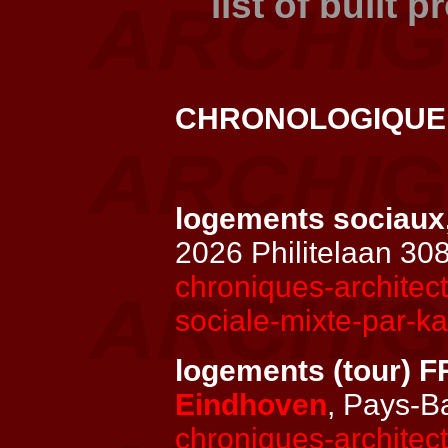
list of built p
CHRONOLOGIQU
logements sociaux
2026 Philitelaan 30
chroniques-archite
sociale-mixte-par-k
logements (tour)
Eindhoven
, Pays-
chroniques-architec