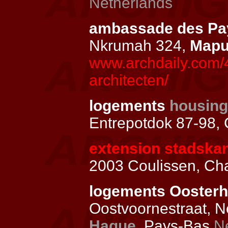
Netherlands
ambassade des P
Nkrumah 324,
Mapu
www.archdaily.com/
architecten/
logements
housing
Entrepotdok 87-98,
extension stadska
2003 Coulissen, Ch
logements Ooster
Oostvoornestraat, N
Hague
, Pays-Bas
N