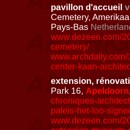
pavillon d'accueil
v
Cemetery, Amerikaa
Pays-Bas
Netherlan
www.dezeen.com/2024
cemetery/
www.archdaily.com/1
center-kaan-archite
extension, rénova
Park 16,
Apeldoorn
chroniques-archite
paleis-het-loo-signe
www.dezeen.com/202