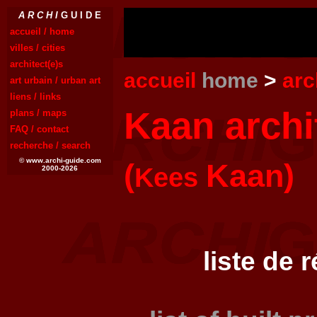
A R C H I
G U I D E
accueil / home
villes / cities
architect(e)s
accueil
home
>
arc
art urbain / urban art
liens / links
Kaan archi
plans / maps
FAQ / contact
recherche / search
© www.archi-guide.com
(
Kaan)
Kees
2000-2026
liste de 