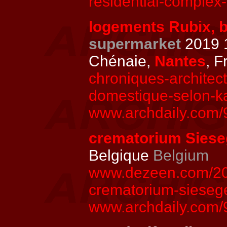
residential-complex
logements Rubix, 
supermarket
2019 1
Chénaie,
Nantes
, F
chroniques-architec
domestique-selon-k
www.archdaily.com/9
crematorium Sies
Belgique
Belgium
www.dezeen.com/201
crematorium-sieseg
www.archdaily.com/