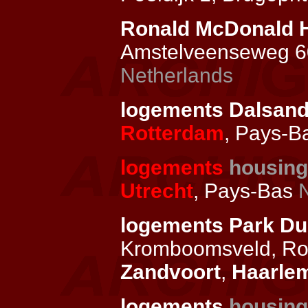
Ronald McDonald 
Amstelveenseweg 60
Netherlands
logements Dalsan
Rotterdam
, Pays-
logements
housing
Utrecht
, Pays-Bas
logements Park Du
Kromboomsveld, Rona
Zandvoort
,
Haarle
logements
housing