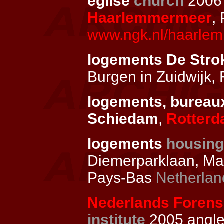
église
church
2006
Haarlemmermeer
,
www.ngk.nl/haarle
logements De Str
Burgen in Zuidwijk,
logements, burea
Schiedam
,
Rotter
logements
housing
Diemerparklaan, Mar
Pays-Bas
Netherlan
Nederlands Forensis
institute
2005
angl