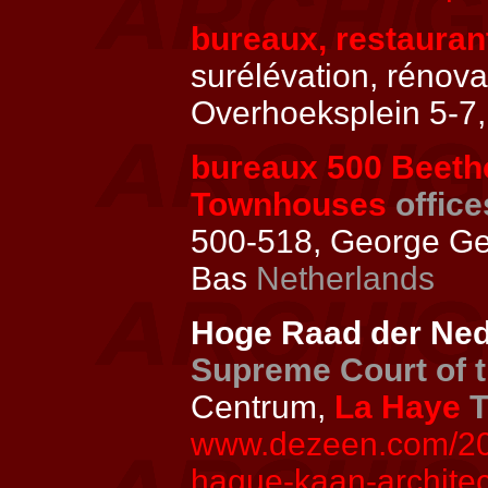
bureaux, restaurant
surélévation, rénov
Overhoeksplein 5-7
bureaux 500 Beeth
Townhouses
offic
500-518, George Ge
Bas
Netherlands
Hoge Raad der Ned
Supreme Court of 
Centrum,
La Haye
T
www.dezeen.com/201
hague-kaan-architec