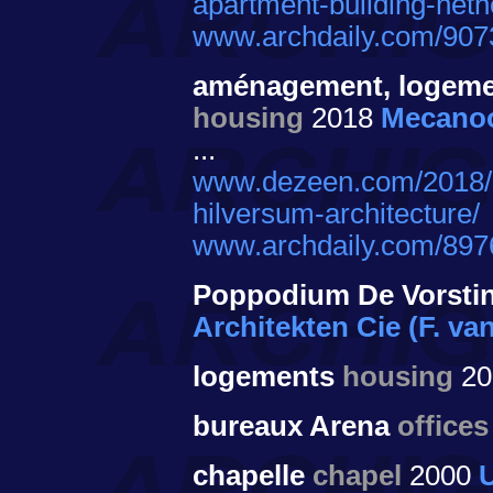
apartment-building-neth
www.archdaily.com/9073
aménagement, logemen
housing
2018
Mecano
...
www.dezeen.com/2018/08
hilversum-architecture/
www.archdaily.com/8976
Poppodium De Vorstin 
Architekten Cie (F. v
logements
housing
20
bureaux Arena
offices
chapelle
chapel
2000
U