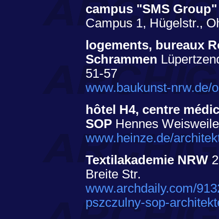
campus "SMS Group
Campus 1, Hügelstr., O
logements, bureaux 
Schrammen
Lüpertzende
51-57
www.baukunst-nrw.de/o
hôtel H4, centre médi
SOP
Hennes Weisweiler 
www.heinze.de/architek
Textilakademie NRW
2
Breite Str.
www.archdaily.com/9132
pszczulny-sop-architek