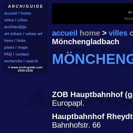
A R C H I
G U I D E
du 
accueil / home
from 
villes / cities
architect(e)s
accueil
home
>
villes
c
art urbain / urban art
Mönchengladbach
liens / links
plans / maps
MÖNCHEN
FAQ / contact
recherche / search
© www.archi-guide.com
2000-2026
ZOB Hauptbahnhof (ga
Europapl.
Hauptbahnhof Rheydt
Bahnhofstr. 66