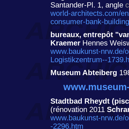
Santander-Pl. 1, angle
c
world-architects.com/en
consumer-bank-buildin
bureaux, entrepôt "v
Kraemer
Hennes Weiswei
www.baukunst-nrw.de/o
Logistikzentrum--1739.
Museum Abteiberg
19
www.museum-a
Stadtbad Rheydt (pis
(rénovation 2011
Schr
www.baukunst-nrw.de/o
-2296.htm