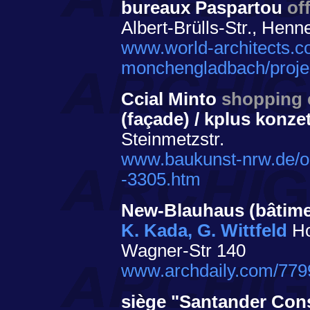
bureaux Paspartou
of
Albert-Brülls-Str., Hen
www.world-architects.c
monchengladbach/proje
Ccial Minto
shopping 
(façade) / kplus konzet
Steinmetzstr.
www.baukunst-nrw.de/o
-3305.htm
New-Blauhaus (bâtimen
K. Kada, G. Wittfeld
Ho
Wagner-Str 140
www.archdaily.com/7799
siège "Santander Co