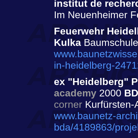
institut de rech
Im Neuenheimer F
Feuerwehr Heidel
Kulka
Baumschulen
www.baunetzwissen
in-heidelberg-247
ex "Heidelberg" 
academy
2000
BD
corner
Kurfürsten-A
www.baunetz-archite
bda/4189863/proje