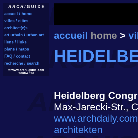
A R C H I
G U I D E
accueil / home
villes / cities
architect(e)s
accueil
home
>
vi
art urbain / urban art
liens / links
HEIDELB
plans / maps
FAQ / contact
recherche / search
© www.archi-guide.com
2000-2026
Heidelberg Congr
Max-Jarecki-Str., C
www.archdaily.com
architekten