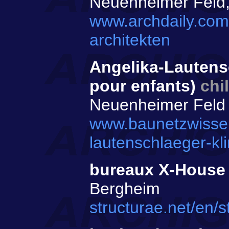
Neuenheimer Feld
www.archdaily.com/
architekten
Angelika-Lautensc
pour enfants)
chi
Neuenheimer Feld
www.baunetzwissen
lautenschlaeger-kl
bureaux X-Hous
Bergheim
structurae.net/en/