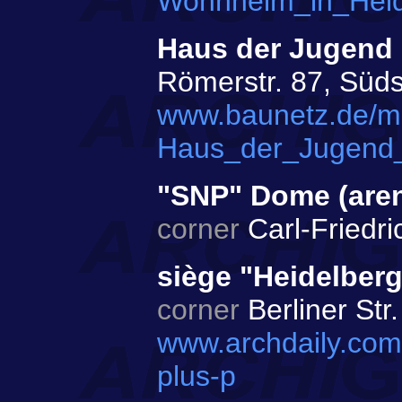
Wohnheim_in_Heid
Haus der Jugend 
Römerstr. 87, Süds
www.baunetz.de/m
Haus_der_Jugend_
"SNP" Dome (are
corner
Carl-Friedri
siège "Heidelbe
corner
Berliner Str
www.archdaily.com
plus-p