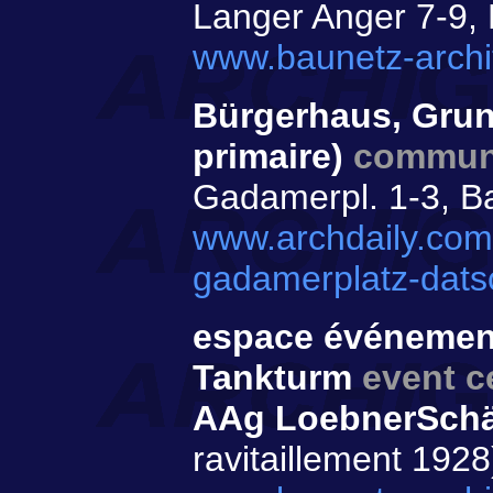
Langer Anger 7-9,
www.baunetz-archi
Bürgerhaus, Grun
primaire)
communi
Gadamerpl. 1-3, B
www.archdaily.com
gadamerplatz-dats
espace événementi
Tankturm
event c
AAg LoebnerSchä
ravitaillement 1928