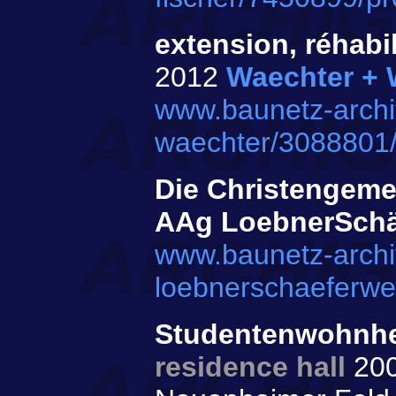
extension, réhabi
2012
Waechter + 
www.baunetz-archi
waechter/3088801/
Die Christengeme
AAg LoebnerSchä
www.baunetz-archi
loebnerschaeferwe
Studentenwohnhei
residence hall
20