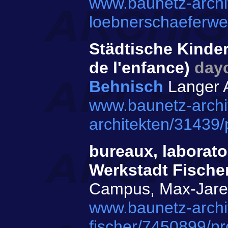
www.baunetz-archi
loebnerschaeferwe
Städtische Kinde
de l'enfance)
day
Behnisch
Langer A
www.baunetz-archi
architekten/31439/
bureaux, laborat
Werkstadt Fische
Campus, Max-Jareck
www.baunetz-archi
fischer/7450899/p