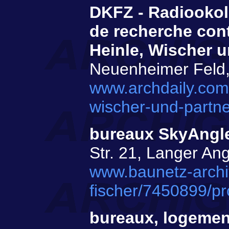
DKFZ - Radiookol
de recherche cont
Heinle, Wischer u
Neuenheimer Feld
www.archdaily.com
wischer-und-partne
bureaux SkyAngl
Str. 21, Langer An
www.baunetz-archi
fischer/7450899/p
bureaux, logemen