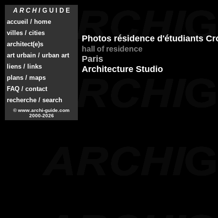
A R C H I
G U I D E
accueil / home
villes / cities
Photos résidence d'étudiants Cr
architect(e)s
hall of residence
art urbain / urban art
Paris
liens / links
Architecture Studio
plans / maps
FAQ / contact
recherche / search
© www.archi-guide.com
2000-2026