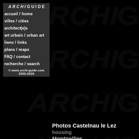
A R C H I
G U I D E
accueil / home
villes / cities
architect(e)s
art urbain / urban art
liens / links
plans / maps
FAQ / contact
recherche / search
© www.archi-guide.com
2000-2026
Photos Castelnau le Lez
housing
Montpellier