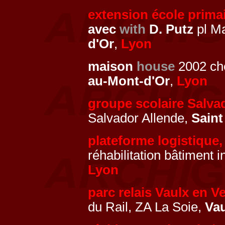
extension école primai
avec
with
D. Putz
pl Ma
d'Or
,
Lyon
maison
house
2002 che
au-Mont-d'Or
,
Lyon
groupe scolaire Salva
Salvador Allende,
Saint
plateforme logistique
réhabilitation bâtiment 
Lyon
parc relais Vaulx en Ve
du Rail, ZA La Soie,
Vau