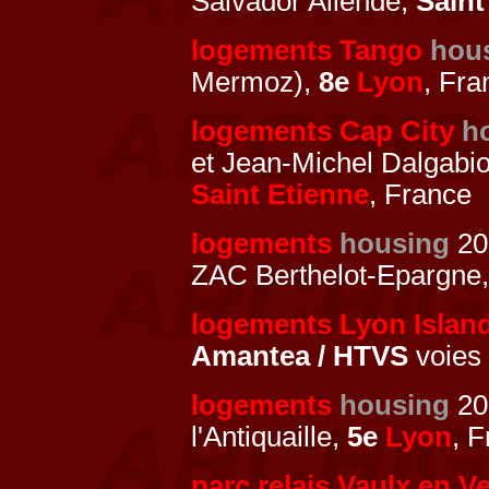
Salvador Allende,
Saint
logements Tango
hou
Mermoz),
8e
Lyon
, Fra
logements Cap City
h
et Jean-Michel Dalgabio
Saint Etienne
, France
logements
housing
20
ZAC Berthelot-Epargne
logements Lyon Islan
Amantea / HTVS
voies
logements
housing
20
l'Antiquaille,
5e
Lyon
, 
parc relais Vaulx en Ve