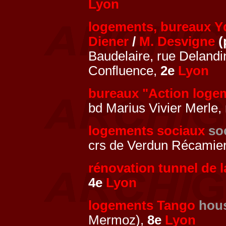
Lyon
logements, bureaux Y
Diener
/
M. Desvigne
(
Baudelaire, rue Delandi
Confluence,
2e
Lyon
bureaux "Action loge
bd Marius Vivier Merle,
logements sociaux
so
crs de Verdun Récamier
rénovation tunnel de 
4e
Lyon
logements Tango
hou
Mermoz),
8e
Lyon