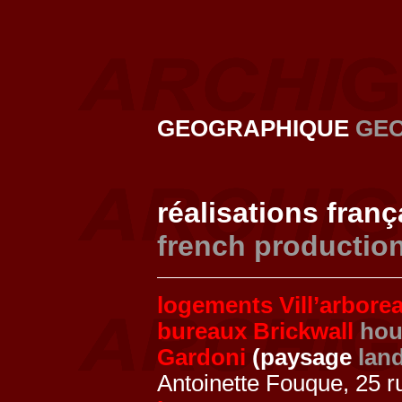
GEOGRAPHIQUE
GE
réalisations fran
french productio
logements Vill’arbore
bureaux Brickwall
hou
Gardoni
(paysage
lan
Antoinette Fouque, 25 r