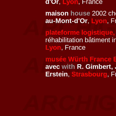
d'Or
,
Lyon
, France
maison
house
2002 che
au-Mont-d'Or
,
Lyon
, 
plateforme logistique
réhabilitation bâtiment 
Lyon
, France
musée Würth France E
avec
with
R. Gimbert, 
Erstein
,
Strasbourg
, 