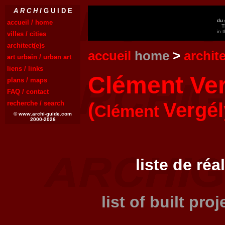
A R C H I
G U I D E
du 
accueil / home
T
in 
villes / cities
architect(e)s
accueil
home
>
archit
art urbain / urban art
liens / links
Clément Ver
plans / maps
FAQ / contact
(
Vergél
recherche / search
Clément
© www.archi-guide.com
2000-2026
liste de réa
list of built pro