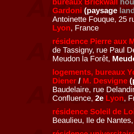
bureaux Brickwall
hou
Gardoni
(paysage
lan
Antoinette Fouque, 25 r
Lyon
, France
résidence Pierre aux 
de Tassigny, rue Paul D
Meudon la Forêt,
Meud
logements, bureaux Y
Diener
/
M. Desvigne
(
Baudelaire, rue Delandi
Confluence,
2e
Lyon
, 
résidence Soleil de Lo
Beaulieu, Ile de Nantes
résidence universitai