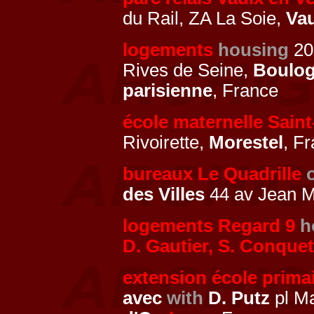
du Rail, ZA La Soie,
Vau
logements
housing
20
Rives de Seine,
Boulog
parisienne
, France
école maternelle Sain
Rivoirette,
Morestel
, F
bureaux Le Quadrille
des Villes
44 av Jean 
logements Regard 9
h
D. Gautier, S. Conquet
extension école primai
avec
with
D. Putz
pl Ma