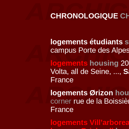
CHRONOLOGIQUE
C
logements étudiants
s
campus Porte des Alpe
logements
housing
20
Volta, all de Seine, ...,
S
France
logements Ørizon
hou
corner
rue de la Boissi
France
logements Vill’arbore