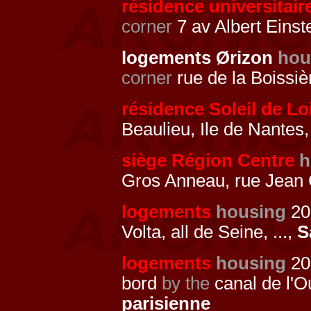
résidence universitai
corner
7 av Albert Einst
logements Ørizon
hou
corner
rue de la Boissi
résidence Soleil de Lo
Beaulieu, Ile de Nantes
siège Région Centre
h
Gros Anneau, rue Jean 
logements
housing
20
Volta, all de Seine, ...,
S
logements
housing
201
bord
by the
canal de l'O
parisienne