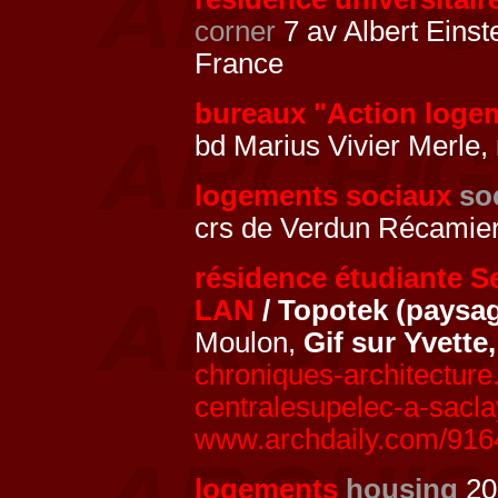
corner
7 av Albert Einst
France
bureaux "Action loge
bd Marius Vivier Merle,
logements sociaux
so
crs de Verdun Récamier
résidence étudiante S
LAN
/ Topotek (paysa
Moulon,
Gif sur Yvette
chroniques-architectur
centralesupelec-a-sacla
www.archdaily.com/9164
logements
housing
201