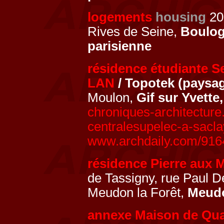
logements
housing
20
Rives de Seine,
Boulog
parisienne
résidence étudiante S
LAN
/ Topotek (paysa
Moulon,
Gif sur Yvette
chroniques-architectur
centralesupelec-a-sacla
www.archdaily.com/9164
résidence Pierre aux 
de Tassigny, rue Paul D
Meudon la Forêt,
Meud
annexe Maison de Quar