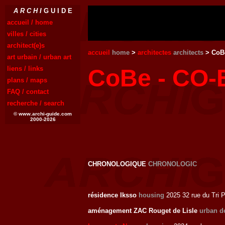
A R C H I
G U I D E
accueil / home
villes / cities
architect(e)s
accueil
home
>
architectes
architects
> CoB
art urbain / urban art
liens / links
CoBe - CO-B
plans / maps
FAQ / contact
recherche / search
© www.archi-guide.com
2000-2026
CHRONOLOGIQUE
CHRONOLOGIC
résidence Iksso
housing
2025 32 rue du Tri 
aménagement ZAC Rouget de Lisle
urban d