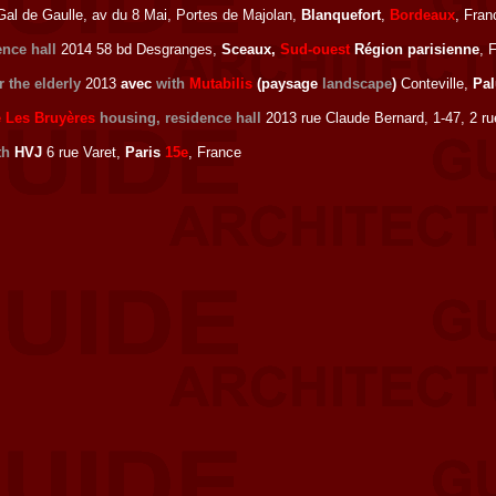
al de Gaulle, av du 8 Mai, Portes de Majolan,
Blanquefort
,
Bordeaux
, Fran
ence hall
2014 58 bd Desgranges,
Sceaux,
Sud-ouest
Région parisienne
, 
 the elderly
2013
avec
with
Mutabilis
(paysage
landscape
)
Conteville,
Pal
e Les Bruyères
housing, residence hall
2013 rue Claude Bernard, 1-47, 2 ru
th
HVJ
6 rue Varet,
Paris
15e
, France