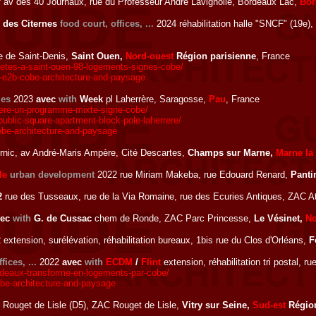
r
av des 40 Journaux, rue du Professeur André Lavignolle, Bordeaux Lac,
Bor
er des Citernes
food court, offices, ...
2024 réhabilitation halle "SNCF" (19e)
e de Saint-Denis,
Saint Ouen,
Nord-ouest
Région parisienne
, France
letes-a-saint-ouen-98-logements-signes-cobe/
t-e2b-cobe-architecture-and-paysage
ies
2023
avec
with
Week
pl Laherrère, Saragosse,
Pau
, France
rere-un-programme-mixte-signe-cobe/
blic-square-apartment-block-pole-laherrere/
obe-architecture-and-paysage
nic, av André-Maris Ampère, Cité Descartes,
Champs sur Marne,
Marne la 
le
urban development
2022 rue Miriam Makeba, rue Edouard Renard,
Panti
2
rue des Tusseaux, rue de la Via Romaine, rue des Ecuries Antiques, ZAC At
vec
with
G. de Cussac
chem de Ronde, ZAC Parc Princesse,
Le Vésinet,
No
extension, surélévation, réhabilitation bureaux, 1bis rue du Clos d'Orléans,
F
fices, ...
2022
avec
with
ECDM
/
Flint
extension, réhabilitation tri postal, 
ordeaux-transforme-en-logements-par-cobe/
be-architecture-and-paysage
Rouget de Lisle (D5), ZAC Rouget de Lisle,
Vitry sur Seine,
Sud-est
Région