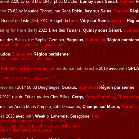
pment
2020 av du 8 Mai 1945, pl du Marché,
Epinay sous Sénart,
Sud-est
Ré
rner
78-82 av Maurice Thorez, rue René Robin,
Ivry sur Seine,
Sud-est
Régi
Rouget de Lisle (D5), ZAC Rouget de Lisle,
Vitry sur Seine,
Sud-est
Région
sing for the elderly
2021 1 rue des Tamaris,
Quincy sous Sénart,
Sud-est
rue des Blains, rue Sophie Germain,
Bagneux,
Sud-ouest
Région parisien
tudiants-190-logements-bagneux-cobe/
udon,
Sud-ouest
Région parisienne
les-jeunes-travailleurs-cobe/
Habitat", crèche Clef de sol
residence hall, creche
2019
avec
with
SPLA
i-comme-a-la-maison-par-cobe/
ence hall
2014 58 bd Desgranges,
Sceaux,
Sud-ouest
Région parisienne
-2021 rue du Fûtier, av des Clos Billes,
Cergy,
Cergy-Pontoise
,
Villes nouv
nic, av André-Maris Ampère, Cité Descartes,
Champs sur Marne,
Marne la 
ies
2023
avec
with
Week
pl Laherrère, Saragosse,
Pau
rere-un-programme-mixte-signe-cobe/
blic-square-apartment-block-pole-laherrere/
obe-architecture-and-paysage