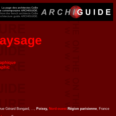
La page des architectes CoBe
ure contemporaine
ARCHI
GUIDE.
from the french architects CoBe
architecture guide
ARCHI
GUIDE.
Paysage
aphique
aphic
 rue Gérard Bongard, ...,
Poissy,
Nord-ouest
Région parisienne
, France