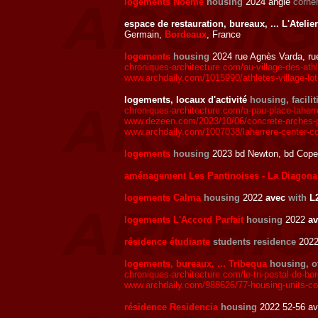
logements Noeme
housing
2024 angle
corne
espace de restauration, bureaux, ... L'Ateli
Germain,
Bordeaux
, France
logements
housing
2024 rue Agnès Varda, ru
chroniques-architecture.com/au-village-des-ath
www.archdaily.com/1015990/athletes-village-lo
logements, locaux d'activité
housing, facilit
chroniques-architecture.com/a-pau-place-laher
www.dezeen.com/2023/10/06/concrete-arches-pu
www.archdaily.com/1007038/laherrere-center-c
logements
housing
2023 bd Newton, bd Coper
aménagement Les Pantinoises - La Diagona
logements Calma
housing
2022
avec
with
L
logements L'Accord Parfait
housing
2022
a
résidence étudiante
students residence
2022 
logements, bureaux, ... Tribequa
housing, of
chroniques-architecture.com/le-tri-postal-de-b
www.archdaily.com/988626/77-housing-units-co
résidence Residencia
housing
2022 52-56 av 