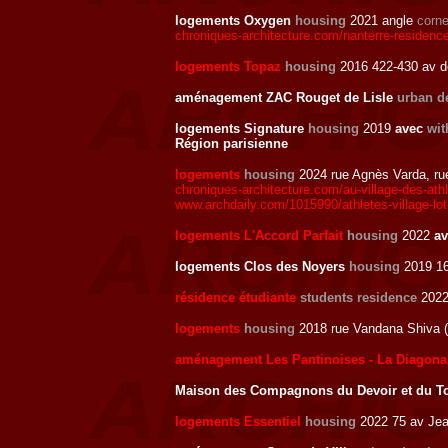
logements Oxygen
housing
2021 angle
corne
chroniques-architecture.com/nanterre-residence
logements Topaz
housing
2016 422-430 av de 
aménagement ZAC Rouget de Lisle
urban d
logements Signature
housing
2019
avec
wit
Région parisienne
logements
housing
2024 rue Agnès Varda, ru
chroniques-architecture.com/au-village-des-ath
www.archdaily.com/1015990/athletes-village-lo
logements L'Accord Parfait
housing
2022
a
logements Clos des Noyers
housing
2019 16
résidence étudiante
students residence
2022 
logements
housing
2018 rue Vandana Shiva (q
aménagement Les Pantinoises - La Diagona
Maison des Compagnons du Devoir et du T
logements Essentiel
housing
2022 75 av Jea