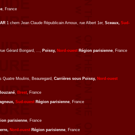
ne
, France
AR
1 chem Jean Claude Républicain Arnoux, rue Albert 1er,
Sceaux,
Sud-
 rue Gérard Bongard, ...,
Poissy,
Nord-ouest
Région parisienne
, France
es Quatre Moulins, Beauregard,
Carrières sous Poissy,
Nord-ouest
louzané
,
Brest
, France
agneux,
Sud-ouest
Région parisienne
, France
ion parisienne
, France
erre,
Nord-ouest
Région parisienne
, France