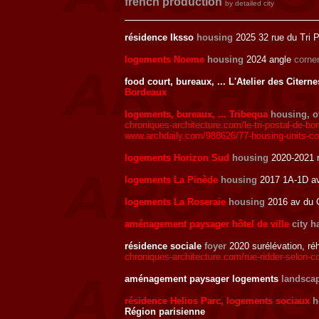
french production
by detailed city
résidence Iksso
housing
2025 32 rue du Tri 
logements Noeme
housing
2024 angle
corne
food court, bureaux, ... L'Atelier des Citern
Bordeaux
logements, bureaux, ... Tribequa
housing, of
chroniques-architecture.com/le-tri-postal-de-b
www.archdaily.com/988626/77-housing-units-co
logements Horizon Sud
housing
2020-2021 
logements La Pinède
housing
2017 1A-1D av
logements La Roseraie
housing
2016 av du G
aménagement paysager hôtel de ville
city h
résidence sociale
foyer
2020 surélévation, réh
chroniques-architecture.com/rue-ridder-selon-
aménagement paysager logements
landsca
résidence Helios Parc, logements sociaux
h
Région parisienne