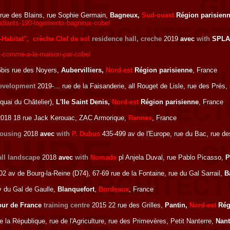
rue des Blains, rue Sophie Germain,
Bagneux,
Sud-ouest
Région parisien
tudiants-190-logements-bagneux-cobe/
Habitat", crèche Clef de sol
residence hall, creche
2019
avec
with
SPLA
i-comme-a-la-maison-par-cobe/
bis rue des Noyers,
Aubervilliers,
Nord-est
Région parisienne
, France
evelopment
2019-... rue de la Faisanderie, all Rouget de Lisle, rue des Prés,
uai du Châtelier),
L'Ile Saint Denis,
Nord-est
Région parisienne
, France
018 18 rue Jack Kerouac, ZAC Armorique,
Rennes
, France
ousing
2018
avec
with
P. Dubus
435-499 av de l'Europe, rue du Bac, rue d
all landscape
2018
avec
with
Nomade
pl Anjela Duval, rue Pablo Picasso,
P
2 av de Bourg-la-Reine (D74), 67-69 rue de la Fontaine, rue du Gal Sarrail,
B
 du Gal de Gaulle,
Blanquefort
,
Bordeaux
, France
our de France
training centre
2015 22 rue des Grilles,
Pantin,
Nord-est
Rég
la République, rue de l'Agriculture, rue des Primevères, Petit Nanterre,
Nant