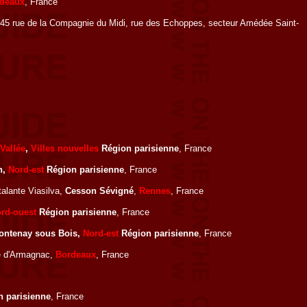
deaux
, France
, 45 rue de la Compagnie du Midi, rue des Echoppes, secteur Amédée Saint-
Vallée
,
Villes nouvelles
Région parisienne
, France
n,
Nord-est
Région parisienne
, France
alante Viasilva,
Cesson Sévigné
,
Rennes
, France
rd-ouest
Région parisienne
, France
ontenay sous Bois,
Nord-est
Région parisienne
, France
rue d'Armagnac,
Bordeaux
, France
 parisienne
, France