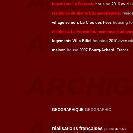
logements La Roseraie
housing
2016 av du G
résidence étudiante Edouard-Depreux
resid
village séniors Le Clos des Fées
housing for
résidence La Forestière, résidence étudiant
logements Villa Eiffel
housing
2010
avec
wi
maison
house
2007
Bourg-Achard
, France
GEOGRAPHIQUE
GEOGRAPHIC
réalisations françaises
par ville détaillée