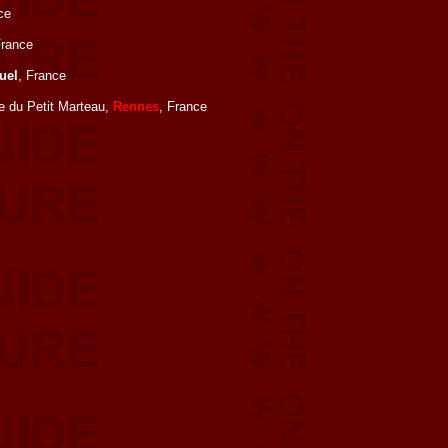
ce
France
uel
, France
e du Petit Marteau,
Rennes
, France