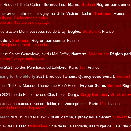
n Rostand, Butte Cotton,
Bonneuil sur Marne,
Sud-est
Région parisienne
rner
av de Lattre de Tassigny, rue Julie-Victoire Daubié,
Toulouse
, France
toulouse-110-logements-cobe/
obe-architecture-and-paysage
rue Gaston Monmousseau, rue de Bray,
Bègles
,
Bordeaux
, France
udon,
Sud-ouest
Région parisienne
, France
les-jeunes-travailleurs-cobe/
r
rue Sainte-Geneviève, av du Mal Joffre,
Nanterre,
Nord-ouest
Région pari
-joffre-43-logements-cobe/
pe
2021 rue des Périchaux, bd Lefebvre,
Paris
15e
, France
sing for the elderly
2021 1 rue des Tamaris,
Quincy sous Sénart,
Sud-est
rner
78-82 av Maurice Thorez, rue René Robin,
Ivry sur Seine,
Sud-est
Régi
-2021 rue du Fûtier, av des Clos Billes,
Cergy,
Cergy-Pontoise
,
Villes nouv
abilitation bureaux, rue de Ridder, rue Vercingétorix,
Paris
14e
, France
cobe-du-bureau-au-logement/
pment
2020 av du 8 Mai 1945, pl du Marché,
Epinay sous Sénart,
Sud-est
Ré
h
G. de Cussac /
Kérosène
3 rue de la Faisanderie, all Rouget de Lisle, ru