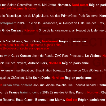
r
rue Sainte-Geneviève, av du Mal Joffre,
Nanterre,
Nord-ouest
Région pari
-joffre-43-logements-cobe/
la République, rue de l'Agriculture, rue des Primevères, Petit Nanterre,
Nant
evelopment
2019-... rue de la Faisanderie, all Rouget de Lisle, rue des Prés,
h
G. de Cussac /
Kérosène
3 rue de la Faisanderie, all Rouget de Lisle, ru
e de Saint-Denis,
Saint Ouen,
Nord-ouest
Région parisienne
letes-a-saint-ouen-98-logements-signes-cobe/
t-e2b-cobe-architecture-and-paysage
vec
with
G. de Cussac
chem de Ronde, ZAC Parc Princesse,
Le Vésinet,
No
bis rue des Noyers,
Aubervilliers,
Nord-est
Région parisienne
extension, surélévation, réhabilitation bureaux, 1bis rue du Clos d'Orléans,
F
uai du Châtelier),
L'Ile Saint Denis,
Nord-est
Région parisienne
le
urban development
2022 rue Miriam Makeba, rue Edouard Renard,
Panti
our de France
training centre
2015 22 rue des Grilles,
Pantin,
Nord-est
Rég
n Rostand, Butte Cotton,
Bonneuil sur Marne,
Sud-est
Région parisienne