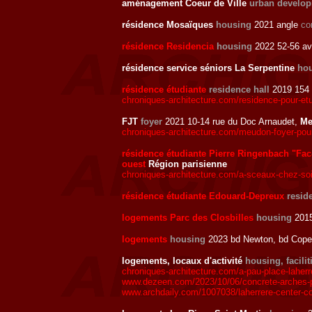
aménagement Coeur de Ville
urban develo
résidence Mosaïques
housing
2021 angle
co
résidence Residencia
housing
2022 52-56 av 
résidence service séniors La Serpentine
hou
résidence étudiante
residence hall
2019 154 
chroniques-architecture.com/residence-pour-e
FJT
foyer
2021 10-14 rue du Doc Arnaudet,
Me
chroniques-architecture.com/meudon-foyer-pour-
résidence étudiante Pierre Ringenbach "Fac-
ouest
Région parisienne
chroniques-architecture.com/a-sceaux-chez-so
résidence étudiante Edouard-Depreux
resid
logements Parc des Closbilles
housing
2015
logements
housing
2023 bd Newton, bd Coper
logements, locaux d'activité
housing, facilit
chroniques-architecture.com/a-pau-place-laher
www.dezeen.com/2023/10/06/concrete-arches-pu
www.archdaily.com/1007038/laherrere-center-c