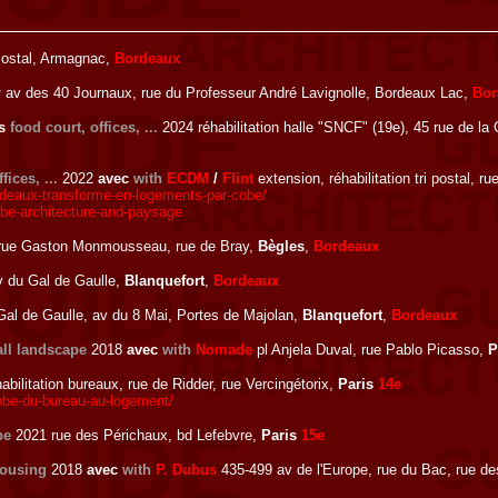
Postal, Armagnac,
Bordeaux
r
av des 40 Journaux, rue du Professeur André Lavignolle, Bordeaux Lac,
Bor
es
food court, offices, ...
2024 réhabilitation halle "SNCF" (19e), 45 rue de 
fices, ...
2022
avec
with
ECDM
/
Flint
extension, réhabilitation tri postal, 
ordeaux-transforme-en-logements-par-cobe/
be-architecture-and-paysage
rue Gaston Monmousseau, rue de Bray,
Bègles
,
Bordeaux
 du Gal de Gaulle,
Blanquefort
,
Bordeaux
al de Gaulle, av du 8 Mai, Portes de Majolan,
Blanquefort
,
Bordeaux
all landscape
2018
avec
with
Nomade
pl Anjela Duval, rue Pablo Picasso,
P
abilitation bureaux, rue de Ridder, rue Vercingétorix,
Paris
14e
cobe-du-bureau-au-logement/
pe
2021 rue des Périchaux, bd Lefebvre,
Paris
15e
ousing
2018
avec
with
P. Dubus
435-499 av de l'Europe, rue du Bac, rue d