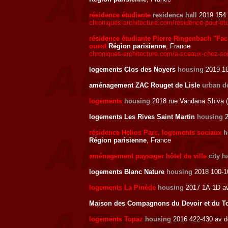
résidence étudiante
residence hall
2019 154 
chroniques-architecture.com/residence-pour-e
résidence étudiante Pierre Ringenbach "Fac-
ouest
Région parisienne
, France
chroniques-architecture.com/a-sceaux-chez-so
logements Clos des Noyers
housing
2019 16
aménagement ZAC Rouget de Lisle
urban d
logements
housing
2018 rue Vandana Shiva (q
logements Les Rives Saint Martin
housing
2
résidence Helios Parc, logements sociaux
h
Région parisienne
, France
aménagement paysager hôtel de ville
city h
logements Blanc Nature
housing
2018 100-10
logements La Pinède
housing
2017 1A-1D av
Maison des Compagnons du Devoir et du T
logements Topaz
housing
2016 422-430 av de 