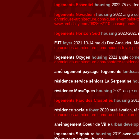
logements Essentiel
housing
2022 75 av Jea
logements Novadiem
housing
2022 angle
co
chroniques-architecture.com/quartier-empalot-
www.archdaily.com/982898/110-housing-units-c
logements Horizon Sud
housing
2020-2021 
FJT
foyer
2021 10-14 rue du Doc Arnaudet,
Me
chroniques-architecture.com/meudon-foyer-pour-
logements Oxygen
housing
2021 angle
corne
chroniques-architecture.com/nanterre-residence
aménagement paysager logements
landsca
résidence service séniors La Serpentine
hou
résidence Mosaïques
housing
2021 angle
co
logements Parc des Closbilles
housing
2015
résidence sociale
foyer
2020 surélévation, réh
chroniques-architecture.com/rue-ridder-selon-
aménagement Coeur de Ville
urban develo
logements Signature
housing
2019
avec
wit
Région parisienne
, France