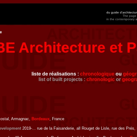
du guide d'architect
The page 
in the contemporary 
e
E Architecture et 
liste de réalisations :
chronologique
ou
géogr
list of built projects :
chronologic
or
geogr
Postal, Armagnac,
Bordeaux
, France
evelopment
2019-... rue de la Faisanderie, all Rouget de Lisle, rue des Prés,