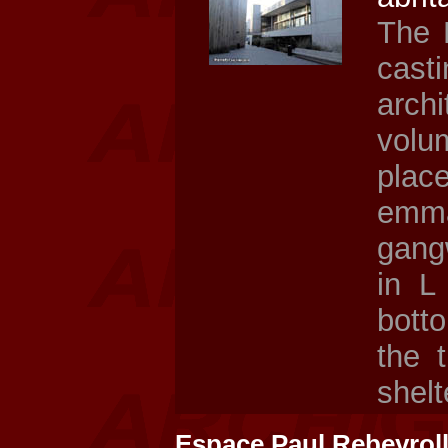
The 
cast
arch
volu
pla
emma
gang
in L
botto
the 
shelt
Espace Paul Rebeyrol