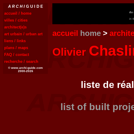
A R C H I
G U I D E
du 
accueil / home
in 
villes / cities
architect(e)s
accueil
home
>
archit
art urbain / urban art
liens / links
Chasli
plans / maps
Olivier
FAQ / contact
recherche / search
© www.archi-guide.com
2000-2026
liste de réa
list of built pro