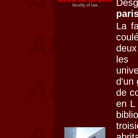
Desg
faculté de droit Jean Monnet
faculty of law
pari
La f
coul
deux
les
unive
d'un
de c
en L 
bibl
troi
abrit