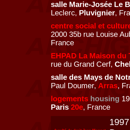
salle Marie-Josée Le
Leclerc,
Pluvignier
, Fr
centre social et cultur
2000 35b rue Louise Aub
France
EHPAD La Maison du Ti
rue du Grand Cerf,
Chel
salle des Mays de No
Paul Doumer,
Arras
, F
logements
housing
199
Paris
20e
, France
199