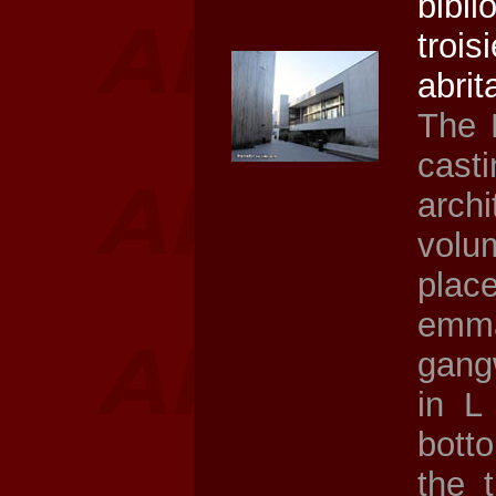
bibl
troi
abrit
The 
cast
arch
volu
pla
emma
gang
in L
botto
the 