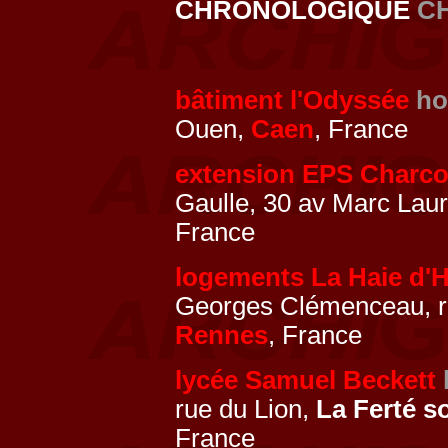
CHRONOLOGIQUE
C
bâtiment l'Odyssée
ho
Ouen,
Caen
, France
extension EPS Charco
Gaulle, 30 av Marc Lau
France
logements La Haie d'
Georges Clémenceau, r
Rennes
, France
lycée Samuel Beckett
rue du Lion,
La Ferté s
France