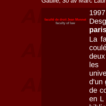
Gaulle, 30 av Marc Lau
199
Desg
faculté de droit Jean Monnet
faculty of law
pari
La f
coul
deux
les
unive
d'un
de c
en L 