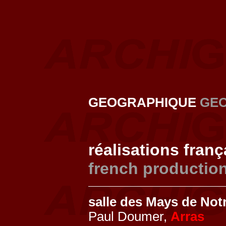
GEOGRAPHIQUE
GE
réalisations fran
french productio
salle des Mays de No
Paul Doumer,
Arras