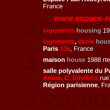
France
www.espace-r
logements
housing
19
logements
,
école
hous
Paris
13e
, France
maison
house
1988 rt
salle polyvalente du 
Arène, C. Edeikins
rue
Région parisienne
, Fr