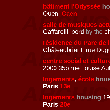
bâtiment l'Odyssée
ho
Ouen,
Caen
salle de musiques act
Caffarelli, bord
by the
ch
résidence du Parc de 
Châteaubriant, rue Dug
centre social et cultur
2000 35b rue Louise Aub
logements
,
école
hous
Paris
13e
logements
housing
199
Paris
20e