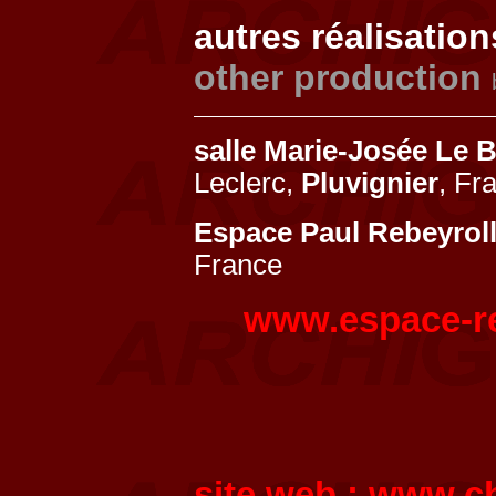
autres réalisation
other production
salle Marie-Josée Le
Leclerc,
Pluvignier
, Fr
Espace Paul Rebeyrol
France
www.espace-r
site web :
www.cha