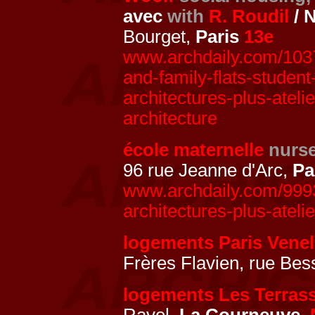
avec
with
R. Roudil
/ 
Bourget,
Paris
13e
www.archdaily.com/1037
and-family-flats-student
architectures-plus-ateli
architecture
école maternelle
nurse
96 rue Jeanne d'Arc,
Pa
www.archdaily.com/9993
architectures-plus-ateli
logements Paris Venel
Frères Flavien, rue Be
logements Les Terras