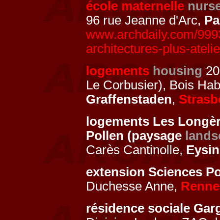
école maternelle
nurse
96 rue Jeanne d'Arc,
Pa
www.archdaily.com/9993
architectures-plus-ateli
logements
housing
20
Le Corbusier), Bois Hab
Graffenstaden
,
Strasb
logements Les Longè
Pollen (paysage
lands
Carès Cantinolle,
Eysin
extension Sciences 
Duchesse Anne,
Renne
résidence sociale Ga