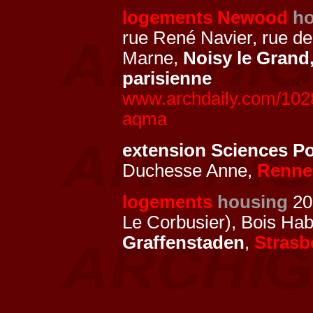
logements Newood
ho
rue René Navier, rue de 
Marne,
Noisy le Grand
parisienne
www.archdaily.com/1028
aqma
extension Sciences 
Duchesse Anne,
Renne
logements
housing
20
Le Corbusier), Bois Hab
Graffenstaden
,
Strasb