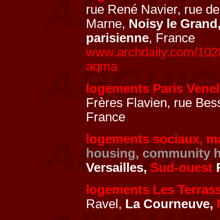
rue René Navier, rue de 
Marne,
Noisy le Grand
parisienne
, France
www.archdaily.com/1028
aqma
logements Paris Venel
Frères Flavien, rue Be
France
logements sociaux, ma
housing, community h
Versailles,
Sud-ouest
R
logements Les Terras
Ravel,
La Courneuve,