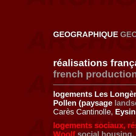
GEOGRAPHIQUE
GE
réalisations fran
french productio
logements Les Longè
Pollen (paysage
lands
Carès Cantinolle,
Eysin
logements sociaux, ré
Woolf
social housing,