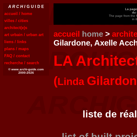
A R C H I
G U I D E
La page 
du 
accueil / home
The page from the f
in 
villes / cities
architect(e)s
accueil
home
>
archit
art urbain / urban art
Gilardone, Axelle Acc
liens / links
plans / maps
LA Architec
FAQ / contact
recherche / search
© www.archi-guide.com
2000-2026
(
Gilardo
Linda
liste de réa
list of built pro