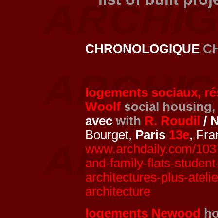
CHRONOLOGIQUE
C
logements sociaux, ré
Woolf
social housing,
avec
with
R. Roudil
/ 
Bourget,
Paris
13e
, Fra
www.archdaily.com/1037
and-family-flats-student
architectures-plus-ateli
architecture
logements Newood
ho