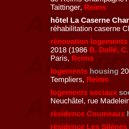
Taittinger,
Reims
hôtel La Caserne Cha
réhabilitation caserne
rénovation logements
2018 (1986
B. Dollé, C
Paris,
Reims
logements
housing
201
Templiers,
Reims
logements sociaux
so
Neuchâtel, rue Madelei
résidence Coumeaux
résidence Les Silènes