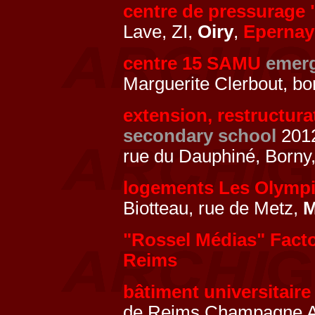
centre de pressurage
Lave, ZI,
Oiry
,
Epernay
centre 15 SAMU
emerg
Marguerite Clerbout, b
extension, restructur
secondary school
201
rue du Dauphiné, Borny
logements Les Olymp
Biotteau, rue de Metz,
M
"Rossel Médias" Fact
Reims
bâtiment universitaire
de Reims Champagne Ar