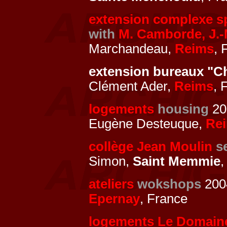
extension complexe sp
with
M. Camborde, J.
Marchandeau,
Reims
, 
extension bureaux "
Clément Ader,
Reims
, 
logements
housing
20
Eugène Desteuque,
Re
collège Jean Moulin
s
Simon,
Saint Memmie
ateliers
wokshops
2004
Epernay
, France
logements Le Domain