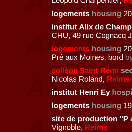
Léopold Charpentier,
R
logements
housing
200
institut Alix de Cha
CHU, 49 rue Cognacq J
logements
housing
20
Pré aux Moines, bord
by
collège Saint Rémi
se
Nicolas Roland,
Reims
institut Henri Ey
hospi
logements
housing
19
site de production "P
Vignoble,
Reims