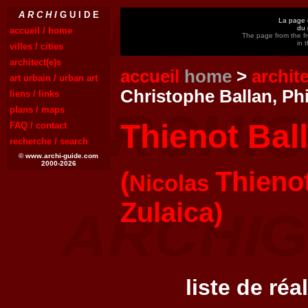
A R C H I
G U I D E
La page d
du 
accueil / home
The page from the fr
in 
villes / cities
architect(e)s
accueil
home
>
archit
art urbain / urban art
Christophe Ballan, Phi
liens / links
plans / maps
Thienot Bal
FAQ / contact
recherche / search
© www.archi-guide.com
2000-2026
(
Thieno
Nicolas
Zulaica)
liste de réa