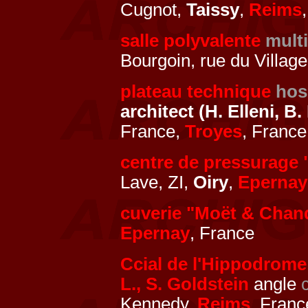
Cugnot,
Taissy
,
Reims
salle polyvalente
mult
Bourgoin, rue du Villag
plateau technique
hos
architect (H. Elleni, B. 
France,
Troyes
, France
centre de pressurage
Lave, ZI,
Oiry
,
Epernay
cuverie "Moët & Chan
Epernay
, France
Ccial de l'Hippodrome
L., S. Goldstein
angle
Kennedy,
Reims
, Franc