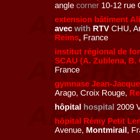
angle
corner
10-12 rue G
extension bâtiment A
avec
with
RTV
CHU, Am
Reims
, France
institut régional de f
SCAU (A. Zublena, B.
France
gymnase Jean-Jacque
Arago, Croix Rouge,
Re
hôpital
hospital
2009 V
hôpital Rémy Petit Le
Avenue,
Montmirail
, F