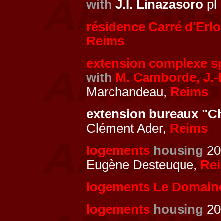
with
J.I. Linazasoro
pl
résidence Carré d'Erl
Reims
extension complexe sp
with
M. Camborde, J.
Marchandeau,
Reims
extension bureaux "
Clément Ader,
Reims
logements
housing
20
Eugène Desteuque,
Re
logements Le Domain
logements
housing
20