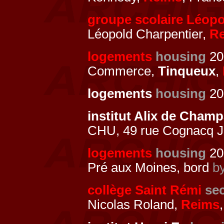
groupe scolaire Léopo
Léopold Charpentier,
R
logements
housing
20
Commerce,
Tinqueux
,
logements
housing
200
institut Alix de Cha
CHU, 49 rue Cognacq J
logements
housing
20
Pré aux Moines, bord
by
collège Saint Rémi
se
Nicolas Roland,
Reims