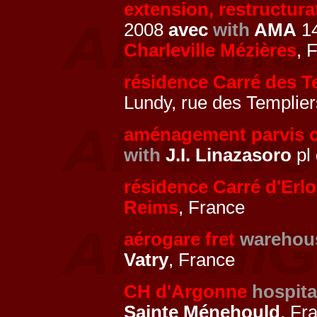
extension, restructur
2008
avec
with
AMA
14
Charleville Mézières
, 
résidence Carré des T
Lundy, rue des Templie
aménagement parvis c
with
J.I. Linazasoro
pl
résidence Carré d'Erl
Reims
, France
aérogare fret
warehou
Vatry
, France
CH d'Argonne
hospita
Sainte Ménehould
, Fr