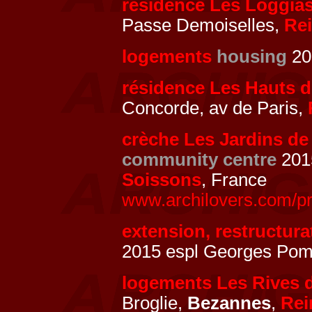
résidence Les Loggia
Passe Demoiselles,
Re
logements
housing
20
résidence Les Hauts d
Concorde, av de Paris,
crèche Les Jardins de
community centre
2015
Soissons
, France
www.archilovers.com/pr
extension, restructur
2015 espl Georges Pom
logements Les Rives 
Broglie,
Bezannes
,
Re