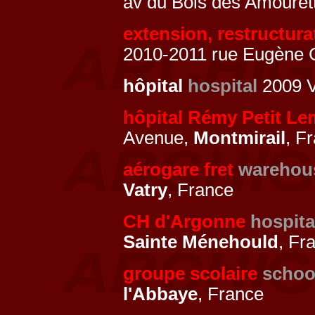
av du Bois des Amouret
extension, restructura
2010-2011 rue Eugène G
hôpital
hospital
2009 V
hôpital Rémy Petit Le
Avenue,
Montmirail
, F
aérogare fret
warehou
Vatry
, France
CH d'Argonne
hospita
Sainte Ménehould
, Fr
groupe scolaire
schoo
l'Abbaye
, France