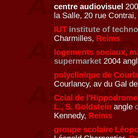
centre audiovisuel
2004
la Salle, 20 rue Contrai
IUT
institute of techn
Charmilles,
Reims
logements sociaux, 
supermarket
2004 ang
polyclinique de Courl
Courlancy, av du Gal de
Ccial de l'Hippodrome
L., S. Goldstein
angle
Kennedy,
Reims
groupe scolaire Léopo