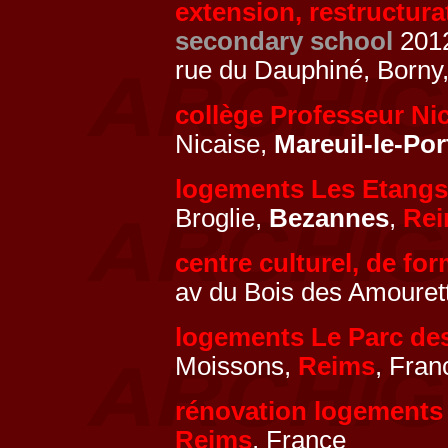
extension, restructur
secondary school
201
rue du Dauphiné, Borny
collège Professeur Ni
Nicaise,
Mareuil-le-Por
logements Les Etangs
Broglie,
Bezannes
,
Re
centre culturel, de fo
av du Bois des Amouret
logements Le Parc de
Moissons,
Reims
, Fran
rénovation logements
Reims
, France