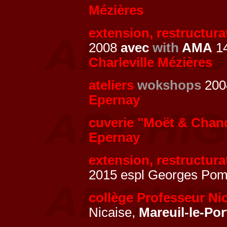
Mézières
extension, restructur
2008
avec
with
AMA
14
Charleville Mézières
ateliers
wokshops
2004
Epernay
cuverie "Moët & Chan
Epernay
extension, restructur
2015 espl Georges Pom
collège Professeur Ni
Nicaise,
Mareuil-le-Por