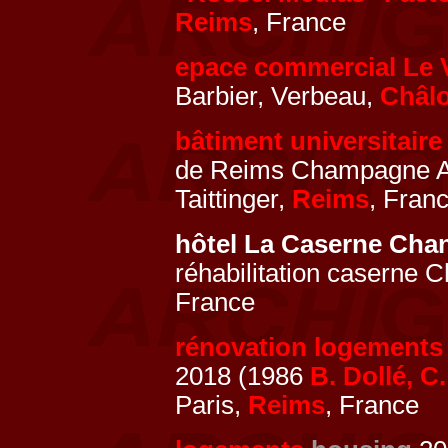
Reims
, France
epace commercial Le 
Barbier, Verbeau,
Châl
bâtiment universitaire
de Reims Champagne Ar
Taittinger,
Reims
, Fran
hôtel La Caserne Cha
réhabilitation caserne
France
rénovation logements
2018 (1986
B. Dollé, C
Paris,
Reims
, France