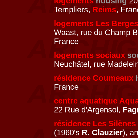
logements
housing
201
Templiers,
Reims
, Fran
logements Les Berges
Waast, rue du Champ Bou
France
logements sociaux
so
Neuchâtel, rue Madelei
résidence Coumeaux
France
centre aquatique Aqua
22 Rue d'Argensol,
Fag
résidence Les Silènes
(1960's
R. Clauzier
), a