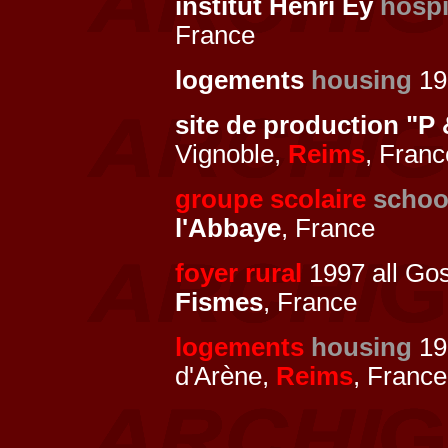
institut Henri Ey
hospi
France
logements
housing
19
site de production "P
Vignoble,
Reims
, Franc
groupe scolaire
schoo
l'Abbaye
, France
foyer rural
1997 all Gos
Fismes
, France
logements
housing
19
d'Arène,
Reims
, France