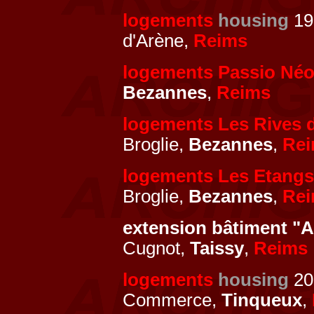
logements
housing
19
d'Arène,
Reims
logements Passio Né
Bezannes
,
Reims
logements Les Rives 
Broglie,
Bezannes
,
Re
logements Les Etangs
Broglie,
Bezannes
,
Re
extension bâtiment "A
Cugnot,
Taissy
,
Reims
logements
housing
20
Commerce,
Tinqueux
,