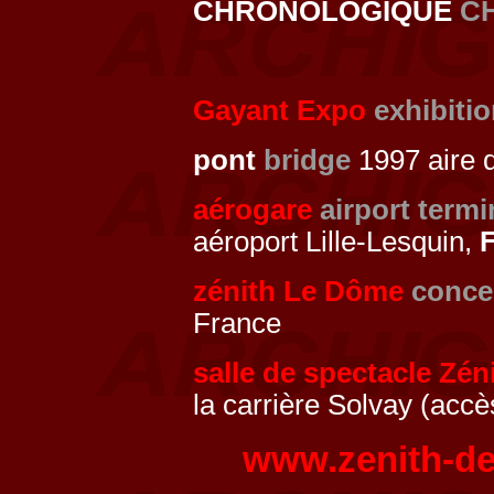
CHRONOLOGIQUE
C
Gayant Expo
exhibiti
pont
bridge
1997 aire d
aérogare
airport termi
aéroport Lille-Lesquin,
F
zénith Le Dôme
concer
France
salle de spectacle Zén
la carrière Solvay (acc
www.zenith-d