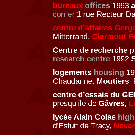
bureaux
offices
1993
corner
1 rue Recteur Da
centre d’affaires Gerg
Mitterrand,
Clermont F
Centre de recherche 
research centre
1992
S
logements
housing
19
Chaudanne,
Moutiers
,
centre d’essais du 
presqu'ïle de
Gâvres
,
L
lycée Alain Colas
high
d'Estutt de Tracy,
Never