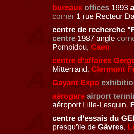
bureaux
offices
1993
corner
1 rue Recteur Da
centre de recherche 
centre
1987 angle
corn
Pompidou,
Caen
centre d’affaires Gerg
Mitterrand,
Clermont F
Gayant Expo
exhibiti
aérogare
airport termi
aéroport Lille-Lesquin,
F
centre d’essais du 
presqu'ïle de
Gâvres
,
L