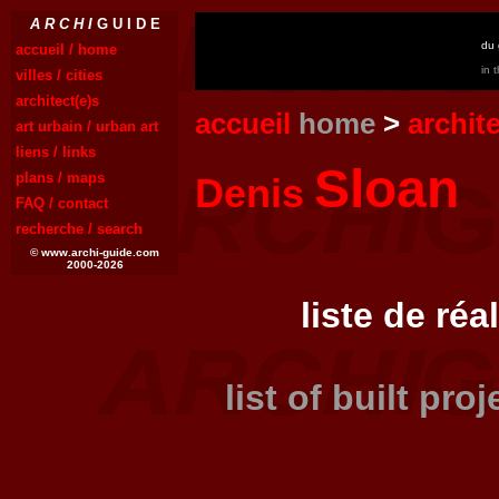
A R C H I
G U I D E
du 
accueil / home
in 
villes / cities
architect(e)s
accueil
home
>
archit
art urbain / urban art
liens / links
Sloan
plans / maps
Denis
FAQ / contact
recherche / search
© www.archi-guide.com
2000-2026
liste de réa
list of built pro