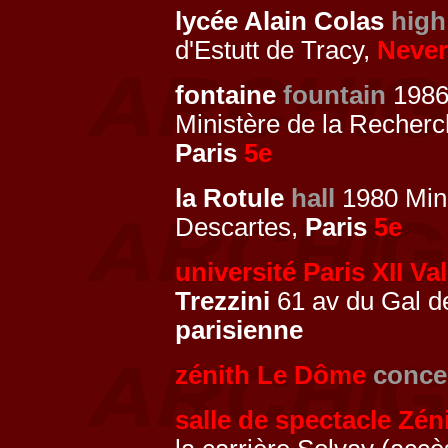
lycée Alain Colas
high
d'Estutt de Tracy,
Never
fontaine
fountain
198
Ministère de la Recherc
Paris
5e
la Rotule
hall
1980 Mini
Descartes,
Paris
5e
université Paris XII V
Trezzini
61 av du Gal d
parisienne
zénith Le Dôme
concer
salle de spectacle Zén