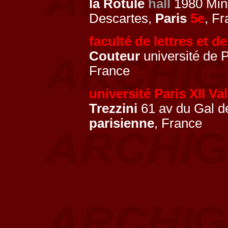
la Rotule
hall
1980 Mini
Descartes,
Paris
5e
, F
faculté de lettres et de
Couteur
université de 
France
université Paris XII V
Trezzini
61 av du Gal d
parisienne
, France