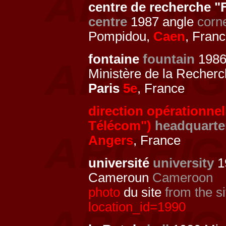
centre de recherche 
centre
1987 angle
corn
Pompidou,
Caen
, Fran
fontaine
fountain
198
Ministère de la Recherc
Paris
5e
, France
direction opérationne
Télécom")
headquarte
Angers
, France
université
university
1
Cameroun
Cameroon
photo
du site
from the si
location_id=1990