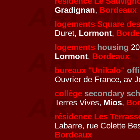
résidence Le Sauvign
Gradignan
,
Bordeaux
logements Square de
Duret,
Lormont
,
Borde
logements
housing
201
Lormont
,
Bordeaux
bureaux "Unikalo"
off
Ouvrier de France, av J
collège
secondary sch
Terres Vives,
Mios
,
Bo
résidence Les Terrass
Labarre, rue Colette Be
Bordeaux