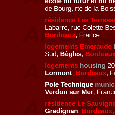
école du futur et du 
de Bourg, rte de la Boi
résidence Les Terrass
Labarre, rue Colette Be
Bordeaux
, France
logements Emeraude
Sud,
Bègles
,
Bordeau
logements
housing
201
Lormont
,
Bordeaux
, 
Pole Technique
munic
Verdon sur Mer
, Franc
résidence Le Sauvign
Gradignan
,
Bordeaux