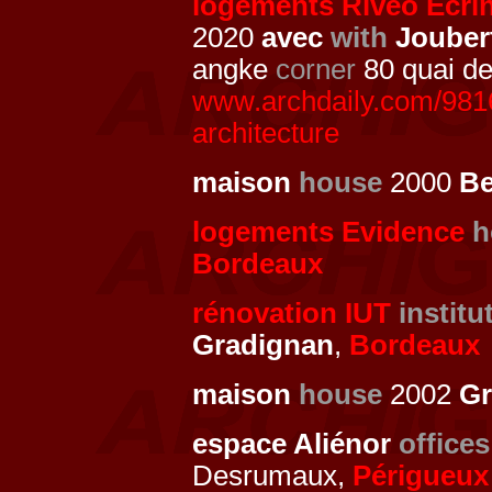
logements Rivéo Ecrin
2020
avec
with
Jouber
angke
corner
80 quai de
www.archdaily.com/981605
architecture
maison
house
2000
Be
logements Evidence
h
Bordeaux
rénovation IUT
institu
Gradignan
,
Bordeaux
maison
house
2002
Gr
espace Aliénor
offices
Desrumaux,
Périgueux