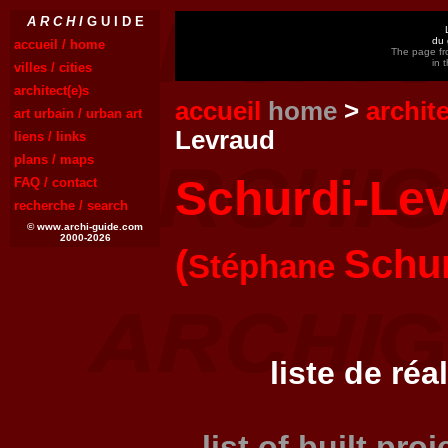
A R C H I
G U I D E
du 
accueil / home
The page fr
in 
villes / cities
architect(e)s
accueil
home
>
archit
art urbain / urban art
Levraud
liens / links
plans / maps
Schurdi-Lev
FAQ / contact
recherche / search
© www.archi-guide.com
2000-2026
(
Schur
Stéphane
liste de réa
list of built pro