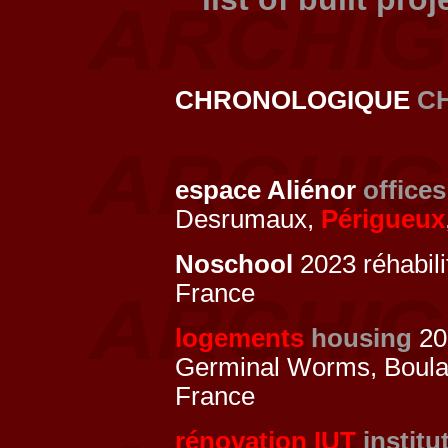
CHRONOLOGIQUE
C
espace Aliénor
offices
Desrumaux,
Périgueux
Noschool
2023 réhabili
France
logements
housing
20
Germinal Worms, Boul
France
rénovation IUT
institu