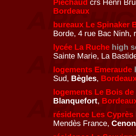
Piechaud
crs Henri Bru
Bordeaux
bureaux Le Spinaker B
Borde, 4 rue Bac Ninh, 
lycée La Ruche
high s
Sainte Marie, La Bastid
logements Emeraude
Sud,
Bègles
,
Bordeau
logements Le Bois de
Blanquefort
,
Bordeau
résidence Les Cyprès
Mendès France,
Cenon