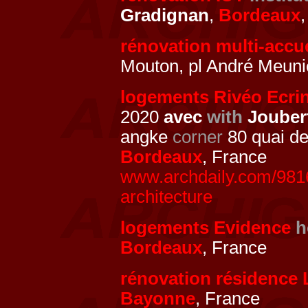
Gradignan
,
Bordeaux
rénovation multi-accu
Mouton, pl André Meuni
logements Rivéo Ecrin
2020
avec
with
Jouber
angke
corner
80 quai de
Bordeaux
, France
www.archdaily.com/981605
architecture
logements Evidence
h
Bordeaux
, France
rénovation résidence 
Bayonne
, France