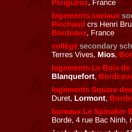
Périgueux
, France
logements sociaux
so
Piechaud
crs Henri Bru
Bordeaux
, France
collège
secondary sch
Terres Vives,
Mios
,
Bo
logements Le Bois de
Blanquefort
,
Bordeau
logements Square de
Duret,
Lormont
,
Borde
bureaux Le Spinaker B
Borde, 4 rue Bac Ninh, 