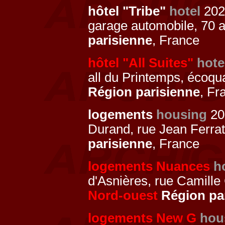
hôtel "Tribe"
hotel
20
garage automobile, 70 a
parisienne
, France
hôtel "All Suites"
hote
all du Printemps, écoquar
Région parisienne
, Fr
logements
housing
20
Durand, rue Jean Ferra
parisienne
, France
logements Nuances
h
d'Asnières, rue Camille
Nord-ouest
Région pa
logements New G
hou