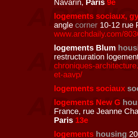
Navarin,
Paris
9e
logements sociaux, 
angle
corner
10-12 rue P
www.archdaily.com/8036
logements Blum
hous
restructuration logemen
chroniques-architecture
et-aavp/
logements sociaux
so
logements New G
hou
France, rue Jeanne Cha
Paris
13e
logements
housing
20