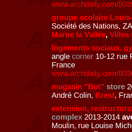
www.archdaily.com/8039
groupe scolaire Louis
Société des Nations, Z
Marne la Vallée
,
Villes
logements sociaux, 
angle
corner
10-12 rue P
France
www.archdaily.com/8036
magasin "But"
store
2
André Colin,
Brest
, Fra
extension, restructura
complex
2013-2014
av
Moulin, rue Louise Mich