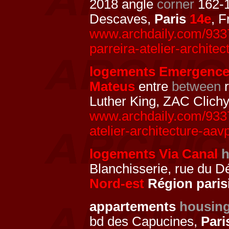
2018 angle
corner
162-1
Descaves,
Paris
14e
, 
www.archdaily.com/93371
parreira-atelier-archite
logements Emergenc
Mateus
entre
between
r
Luther King, ZAC Clichy
www.archdaily.com/93371
atelier-architecture-aa
logements Via Canal
h
Blanchisserie, rue du 
Nord-est
Région paris
appartements
housin
bd des Capucines,
Par