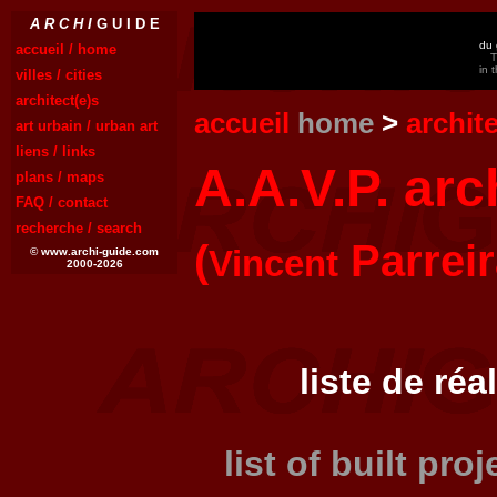
A R C H I
G U I D E
du 
accueil / home
T
in 
villes / cities
architect(e)s
accueil
home
>
archit
art urbain / urban art
liens / links
A.A.V.P. arc
plans / maps
FAQ / contact
recherche / search
(
Parreir
Vincent
© www.archi-guide.com
2000-2026
liste de réa
list of built pro