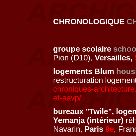
CHRONOLOGIQUE
C
groupe scolaire
schoo
Pion (D10),
Versailles,
logements Blum
hous
restructuration logemen
chroniques-architecture
et-aavp/
bureaux "Twile", log
Yemanja (intérieur)
réh
Navarin,
Paris
9e
, Fran