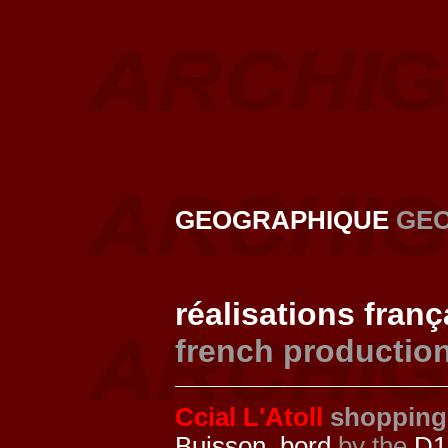
GEOGRAPHIQUE
GE
réalisations fran
french productio
Ccial L'Atoll
shopping
Buisson, bord
by the
D1