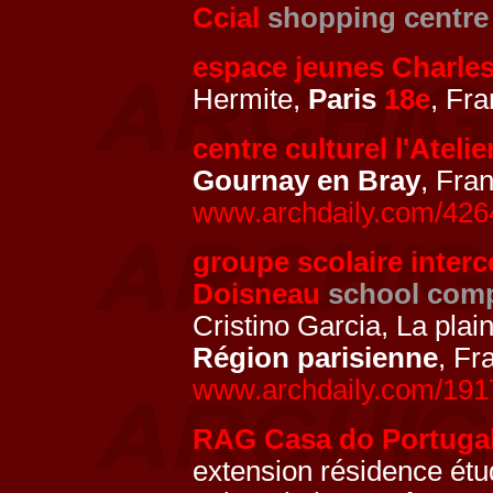
Ccial
shopping centre
espace jeunes Charle
Hermite,
Paris
18e
, Fr
centre culturel l'Atelie
Gournay en Bray
, Fra
www.archdaily.com/42649
groupe scolaire inter
Doisneau
school com
Cristino Garcia, La plai
Région parisienne
, Fr
www.archdaily.com/1917
RAG Casa do Portuga
extension résidence étu