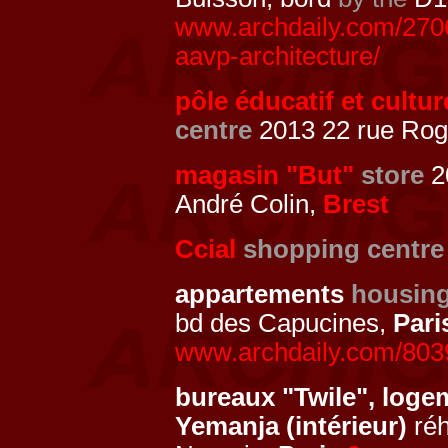
www.archdaily.com/27069
aavp-architecture/
pôle éducatif et cultu
centre
2013 22 rue Rog
magasin "But"
store
2
André Colin,
Brest
Ccial
shopping centre
appartements
housin
bd des Capucines,
Par
www.archdaily.com/8039
bureaux "Twile", log
Yemanja (intérieur)
réh