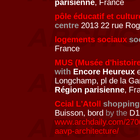
parisienne
, France
pôle éducatif et cultu
centre
2013 22 rue Rog
logements sociaux
so
France
MUS (Musée d'histoire
with
Encore Heureux
e
Longchamp, pl de la G
Région parisienne
, Fr
Ccial L'Atoll
shopping
Buisson, bord
by the
D1
www.archdaily.com/27069
aavp-architecture/