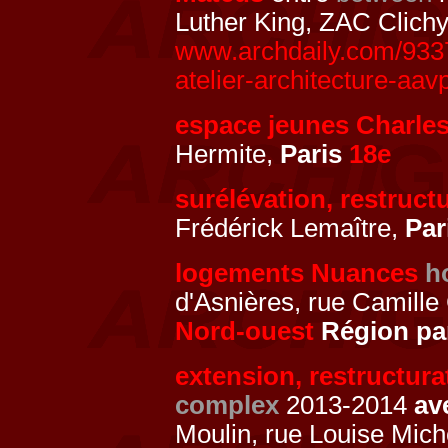
Luther King, ZAC Clichy
www.archdaily.com/93371
atelier-architecture-aa
espace jeunes Charle
Hermite,
Paris
18e
surélévation, restruct
Frédérick Lemaître,
Par
logements Nuances
h
d'Asnières, rue Camille
Nord-ouest
Région pa
extension, restructura
complex
2013-2014
av
Moulin, rue Louise Mich