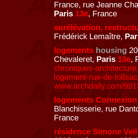
France, rue Jeanne Cha
Paris
13e
, France
surélévation, restruct
Frédérick Lemaître,
Par
logements
housing
20
Chevaleret,
Paris
13e
, 
chroniques-architecture
logement-rue-de-tolbiac
www.archdaily.com/9913
logements Connexion
Blanchisserie, rue Dant
France
résidence Simone Veil