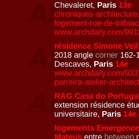
Chevaleret,
Paris
13e
chroniques-architecture
logement-rue-de-tolbiac
www.archdaily.com/9913
résidence Simone Veil
2018 angle
corner
162-1
Descaves,
Paris
14e
www.archdaily.com/93371
parreira-atelier-archite
RAG Casa do Portuga
extension résidence étu
universitaire,
Paris
14e
logements Emergenc
Mateus
entre
between
r