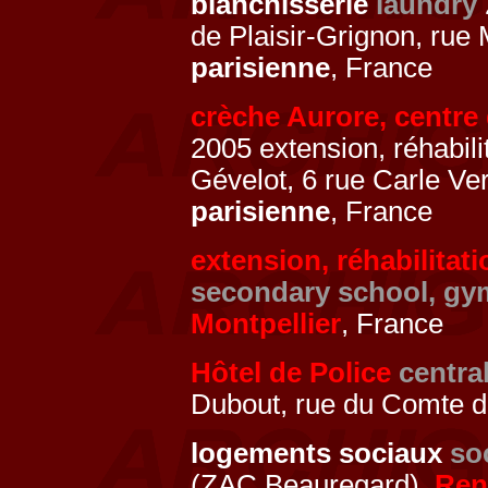
blanchisserie
laundry
de Plaisir-Grignon, rue
parisienne
, France
crèche Aurore, centre 
2005 extension, réhabili
Gévelot, 6 rue Carle Ve
parisienne
, France
extension, réhabilitat
secondary school, g
Montpellier
, France
Hôtel de Police
central
Dubout, rue du Comte d
logements sociaux
so
(ZAC Beauregard),
Ren