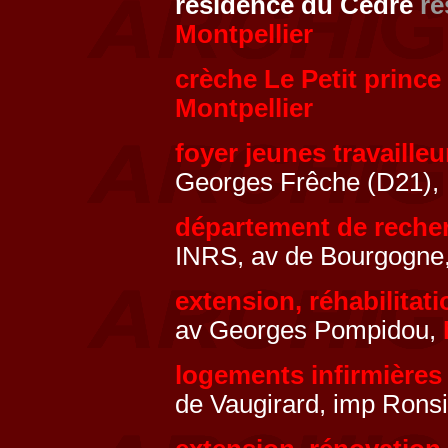
résidence du Cèdre
re
Montpellier
crèche Le Petit princ
Montpellier
foyer jeunes travaille
Georges Frêche (D21),
département de recher
INRS, av de Bourgogne
extension, réhabilitat
av Georges Pompidou,
logements infirmières
de Vaugirard, imp Rons