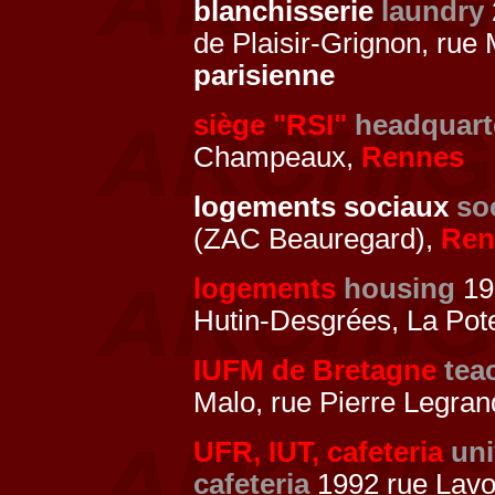
blanchisserie
laundry
de Plaisir-Grignon, rue
parisienne
siège "RSI"
headquart
Champeaux,
Rennes
logements sociaux
so
(ZAC Beauregard),
Ren
logements
housing
199
Hutin-Desgrées, La Pot
IUFM de Bretagne
tea
Malo, rue Pierre Legra
UFR, IUT, cafeteria
uni
cafeteria
1992 rue Lavo