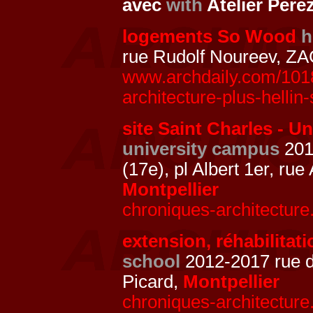
avec
with
Atelier Pere
logements So Wood
h
rue Rudolf Noureev, ZA
www.archdaily.com/101
architecture-plus-hellin
site Saint Charles - Un
university campus
2011
(17e), pl Albert 1er, r
Montpellier
chroniques-architecture
extension, réhabilitat
school
2012-2017 rue du
Picard,
Montpellier
chroniques-architecture