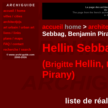
A R C H I
G U I D E
La page des architec
du 
accueil / home
The page from the french archit
in 
villes / cities
architect(e)s
accueil
home
>
archit
art urbain / urban art
Sebbag, Benjamin Pir
liens / links
plans / maps
Hellin Sebba
FAQ / contact
recherche / search
© www.archi-guide.com
2000-2026
(
Hellin,
Brigitte
Pirany)
liste de réa