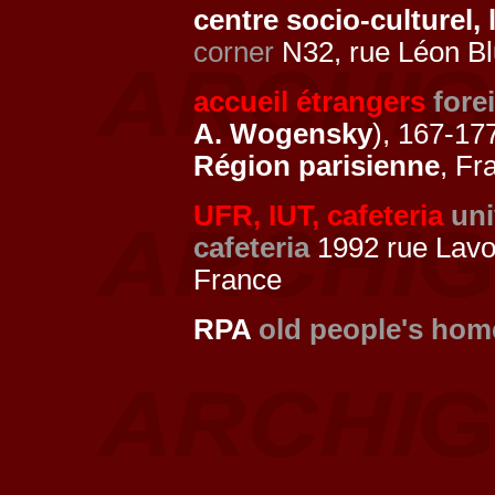
centre socio-culturel
corner
N32, rue Léon B
accueil étrangers
fore
A. Wogensky
), 167-17
Région parisienne
, Fr
UFR, IUT, cafeteria
uni
cafeteria
1992 rue Lavo
France
RPA
old people's hom