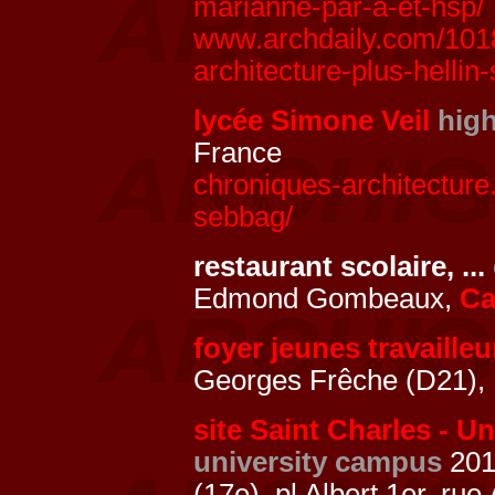
marianne-par-a-et-hsp/
www.archdaily.com/101
architecture-plus-hellin
lycée Simone Veil
hig
France
chroniques-architecture
sebbag/
restaurant scolaire, ...
Edmond Gombeaux,
Ca
foyer jeunes travaille
Georges Frêche (D21),
site Saint Charles - Un
university campus
2011
(17e), pl Albert 1er, r