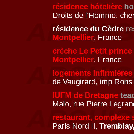
résidence hôtelière
ho
Droits de l'Homme, ch
résidence du Cèdre
re
Montpellier
, France
crèche Le Petit princ
Montpellier
, France
logements infirmières
de Vaugirard, imp Rons
IUFM de Bretagne
tea
Malo, rue Pierre Legra
restaurant, complexe s
Paris Nord II,
Tremblay