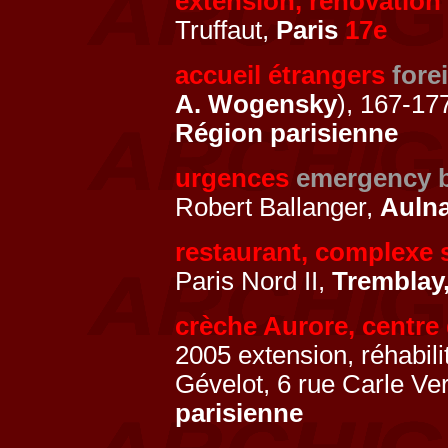
extension, rénovation
Truffaut,
Paris
17e
accueil étrangers
fore
A. Wogensky
), 167-17
Région parisienne
urgences
emergency b
Robert Ballanger,
Aulna
restaurant, complexe s
Paris Nord II,
Tremblay
crèche Aurore, centre 
2005 extension, réhabili
Gévelot, 6 rue Carle Ve
parisienne