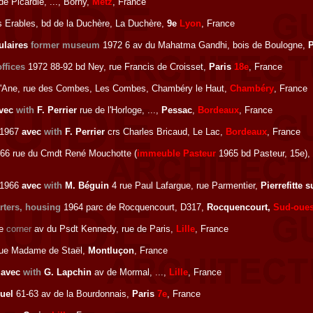
e Picardie, ..., Borny,
Metz
, France
 Erables, bd de la Duchère, La Duchère,
9e
Lyon
, France
pulaires
former museum
1972 6 av du Mahatma Gandhi, bois de Boulogne,
ffices
1972 88-92 bd Ney, rue Francis de Croisset,
Paris
18e
, France
l'Ane, rue des Combes, Les Combes, Chambéry le Haut,
Chambéry
, France
vec
with
F. Perrier
rue de l'Horloge, ...,
Pessac
,
Bordeaux
, France
1967
avec
with
F. Perrier
crs Charles Bricaud, Le Lac,
Bordeaux
, France
66 rue du Cmdt René Mouchotte (
immeuble Pasteur
1965 bd Pasteur, 15e)
-1966
avec
with
M. Béguin
4 rue Paul Lafargue, rue Parmentier,
Pierrefitte 
rters, housing
1964 parc de Rocquencourt, D317,
Rocquencourt,
Sud-oues
le
corner
av du Psdt Kennedy, rue de Paris,
Lille
, France
rue Madame de Staël,
Montluçon
, France
2
avec
with
G. Lapchin
av de Mormal, ...,
Lille
, France
uel
61-63 av de la Bourdonnais,
Paris
7e
, France