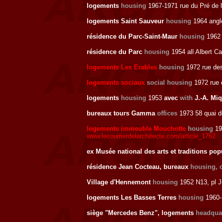
logements
housing
1967-1971 rue du Pré de 
logements Saint Sauveur
housing
1964 ang
résidence du Parc-Saint-Maur
housing
196
résidence du Parc
housing
1954 all Albert 
logements Les Erables
housing
1972 rue des
logements sociaux
social housing
1972 rue d
logements
housing
1953
avec
with
J.-A. Miq
bureaux tours Gamma
offices
1973 58 quai d
logements immeuble Mouchotte
housing
19
www.lecourrierdelarchitecte.com/article_1762
ex Musée national des arts et traditions po
résidence Jean Cocteau, bureaux
housing, o
Village d'Hennemont
housing
1952 N13, pl 
logements Les Basses Terres
housing
1960
siège "Mercedes Benz", logements
headqua