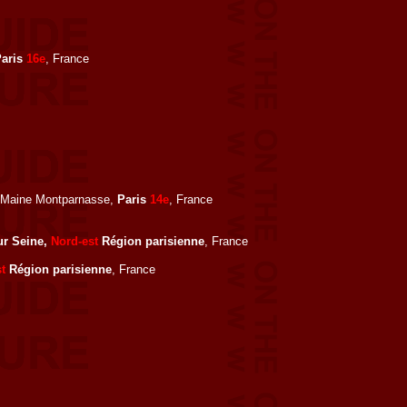
Paris
16e
, France
, Maine Montparnasse,
Paris
14e
, France
sur Seine,
Nord-est
Région parisienne
, France
t
Région parisienne
, France