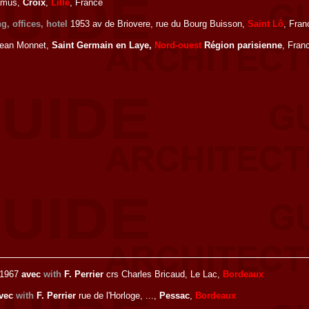
Camus,
Croix
,
Lille
, France
g, offices, hotel
1953 av de Briovere, rue du Bourg Buisson,
Saint Lô
, Fran
Jean Monnet,
Saint Germain en Laye,
Nord-ouest
Région parisienne
, Fran
1967
avec
with
F. Perrier
crs Charles Bricaud, Le Lac,
Bordeaux
vec
with
F. Perrier
rue de l'Horloge, ...,
Pessac
,
Bordeaux