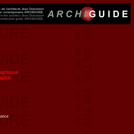
 de l'architecte Jean Dubuisson
ure contemporaine
ARCHI
GUIDE.
m the architect Jean Dubuisson
architecture guide
ARCHI
GUIDE.
aphique
aphic
rance