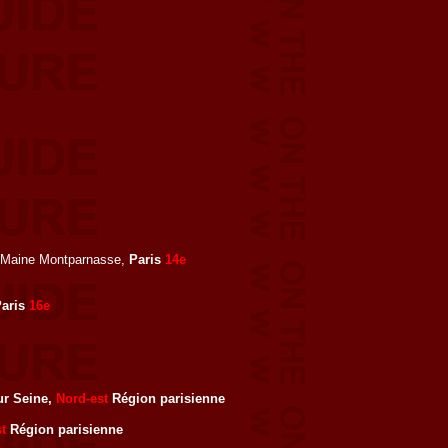
, Maine Montparnasse,
Paris
14e
Paris
16e
sur Seine,
Nord-est
Région parisienne
t
Région parisienne