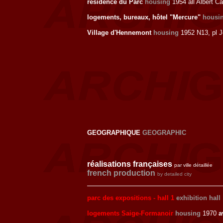
résidence du Parc
housing
1954 all Albert 
logements, bureaux, hôtel "Mercure"
housin
Village d'Hennemont
housing
1952 N13, pl 
GEOGRAPHIQUE
GEOGRAPHIC
réalisations françaises
par ville détaillée
french production
by detailed city
parc des expositions - hall 1
exhibition hall
logements Saige-Formanoir
housing
1970
a