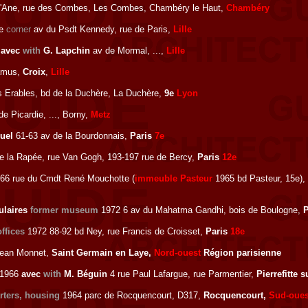
l'Ane, rue des Combes, Les Combes, Chambéry le Haut,
Chambéry
le
corner
av du Psdt Kennedy, rue de Paris,
Lille
2
avec
with
G. Lapchin
av de Mormal, ...,
Lille
Camus,
Croix
,
Lille
 Erables, bd de la Duchère, La Duchère,
9e
Lyon
e Picardie, ..., Borny,
Metz
uel
61-63 av de la Bourdonnais,
Paris
7e
e la Rapée, rue Van Gogh, 193-197 rue de Bercy,
Paris
12e
66 rue du Cmdt René Mouchotte (
immeuble Pasteur
1965 bd Pasteur, 15e)
pulaires
former museum
1972 6 av du Mahatma Gandhi, bois de Boulogne,
ffices
1972 88-92 bd Ney, rue Francis de Croisset,
Paris
18e
Jean Monnet,
Saint Germain en Laye,
Nord-ouest
Région parisienne
-1966
avec
with
M. Béguin
4 rue Paul Lafargue, rue Parmentier,
Pierrefitte 
rters, housing
1964 parc de Rocquencourt, D317,
Rocquencourt,
Sud-oues