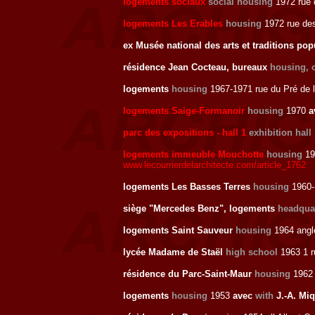
logements sociaux
social housing
1972 rue d
logements Les Erables
housing
1972 rue des
ex Musée national des arts et traditions po
résidence Jean Cocteau, bureaux
housing, o
logements
housing
1967-1971 rue du Pré de 
logements Saige-Formanoir
housing
1970
a
parc des expositions - hall 1
exhibition hall
logements immeuble Mouchotte
housing
19
www.lecourrierdelarchitecte.com/article_1762
logements Les Basses Terres
housing
1960
siège "Mercedes Benz", logements
headqua
logements Saint Sauveur
housing
1964 ang
lycée Madame de Staël
high school
1963 1 
résidence du Parc-Saint-Maur
housing
196
logements
housing
1953
avec
with
J.-A. Miq