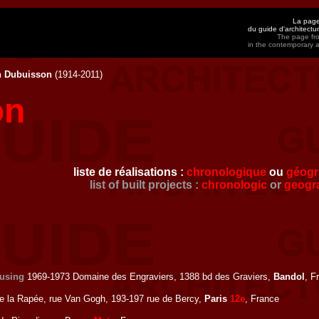
La page
du guide d'architect
The page fro
in the contemporary 
n Dubuisson
(1914-2011)
on
liste de réalisations :
chronologique
ou
géogr
list of built projects :
chronologic
or
geogr
using
1969-1973 Domaine des Engraviers, 1388 bd des Graviers,
Bandol
, F
e la Rapée, rue Van Gogh, 193-197 rue de Bercy,
Paris
12e
, France