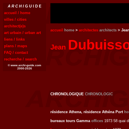
A R C H I
G U I D E
accueil / home
villes / cities
architect(e)s
accueil
home
>
architectes
architects
> Jea
art urbain / urban art
liens / links
Dubuiss
Jean
plans / maps
FAQ / contact
recherche / search
© www.archi-guide.com
2000-2026
CHRONOLOGIQUE
CHRONOLOGIC
résidence Athena, résidence Athéna Port
ho
bureaux tours Gamma
offices
1973 58 quai d