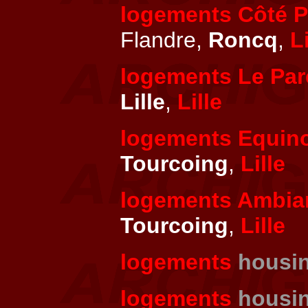
logements Côté P
Flandre,
Roncq
,
Li
logements Le Par
Lille
,
Lille
logements Equin
Tourcoing
,
Lille
logements Ambia
Tourcoing
,
Lille
logements
housi
logements
housi