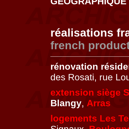
GEOGRAPHIQUE
réalisations f
french produc
rénovation résid
des Rosati, rue Lo
extension siège 
Blangy
,
Arras
logements Les Ter