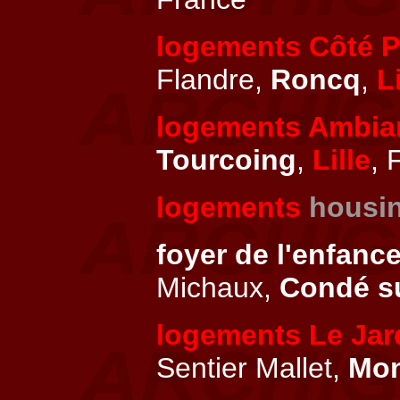
logements Côté P
Flandre,
Roncq
,
Li
logements Ambia
Tourcoing
,
Lille
, 
logements
housi
foyer de l'enfanc
Michaux,
Condé su
logements Le Jard
Sentier Mallet,
Mon