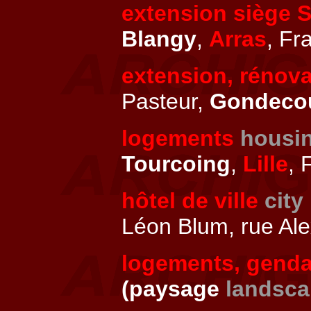
extension siège 
Blangy
,
Arras
, Fr
extension, rénova
Pasteur,
Gondeco
logements
housi
Tourcoing
,
Lille
, 
hôtel de ville
city
Léon Blum, rue Al
logements, genda
(paysage
landsc