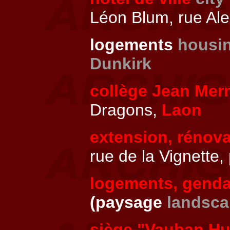
Léon Blum, rue Al
logements
housi
Dunkirk
collège Jean Me
Dragons,
Laon
extension, rénov
rue de la Vignette,
logements, genda
(paysage
landsc
siège "Vauban H