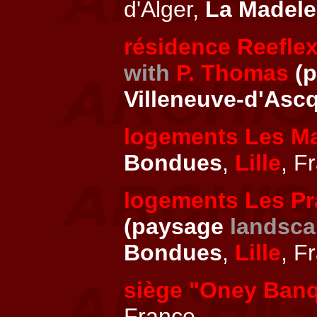
d'Alger,
La Madele
résidence Reefle
with
P. Thomas
(p
Villeneuve-d'Asc
logements Les Ma
Bondues
,
Lille
, F
logements Les Pra
(paysage
landsc
Bondues
,
Lille
, F
siège "Oney Ban
France