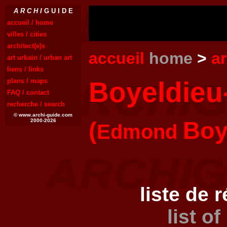
A R C H I
G U I D E
accueil / home
villes / cities
architect(e)s
accueil
home
>
a
art urbain / urban art
liens / links
Boyeldieu
plans / maps
FAQ / contact
recherche / search
© www.archi-guide.com
(
Boy
2000-2026
Edmond
liste de 
list of