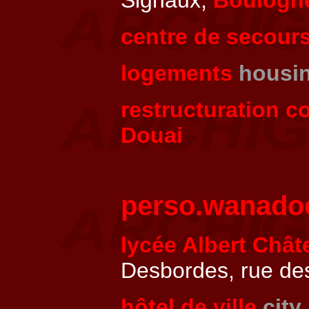
Signaux,
Boulogne
centre de secour
logements
housi
restructuration co
Douai
perso.wanadoo.
lycée Albert Chât
Desbordes, rue de
hôtel de ville
city