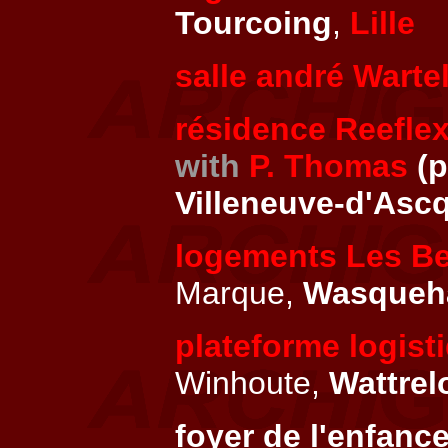
Tourcoing
,
Lille
salle andré Warte
résidence Reefle
with
P. Thomas
(p
Villeneuve-d'Asc
logements Les Be
Marque,
Wasqueh
plateforme logist
Winhoute,
Wattrel
foyer de l'enfanc