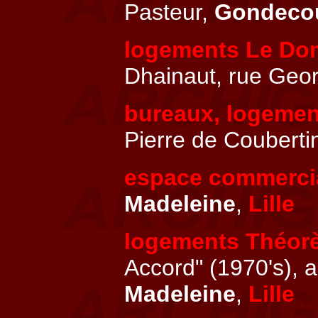
Pasteur,
Gondeco
logements Le Do
Dhainaut, rue Geo
bureaux, logeme
Pierre de Couberti
espace commercia
Madeleine
,
Lille
logements Théor
Accord" (1970's), 
Madeleine
,
Lille