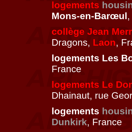
logements
housi
Mons-en-Barœul
collège Jean Me
Dragons,
Laon
, F
logements Les B
France
logements Le Do
Dhainaut, rue Geo
logements
housi
Dunkirk
, France