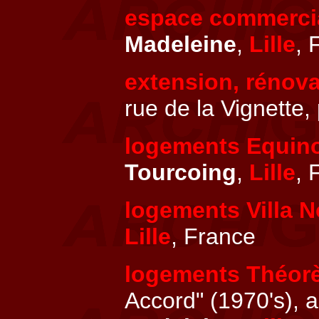
espace commercia
Madeleine
,
Lille
, 
extension, rénov
rue de la Vignette,
logements Equin
Tourcoing
,
Lille
, 
logements Villa 
Lille
, France
logements Théor
Accord" (1970's), 