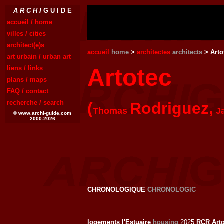
A R C H I
G U I D E
accueil / home
villes / cities
architect(e)s
accueil
home
>
architectes
architects
> Arto
art urbain / urban art
liens / links
Artotec
plans / maps
FAQ / contact
recherche / search
(
Rodriguez,
Thomas
J
© www.archi-guide.com
2000-2026
CHRONOLOGIQUE
CHRONOLOGIC
logements l'Estuaire
housing
2025
RCR Arto