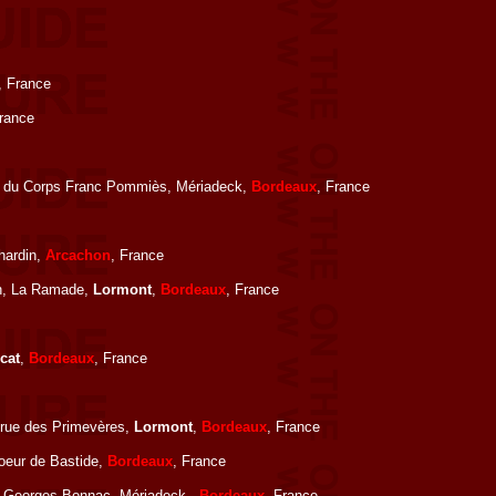
, France
France
ue du Corps Franc Pommiès, Mériadeck,
Bordeaux
, France
Chardin,
Arcachon
, France
in, La Ramade,
Lormont
,
Bordeaux
, France
cat
,
Bordeaux
, France
 rue des Primevères,
Lormont
,
Bordeaux
, France
oeur de Bastide,
Bordeaux
, France
ue Georges Bonnac, Mériadeck ,
Bordeaux
, France