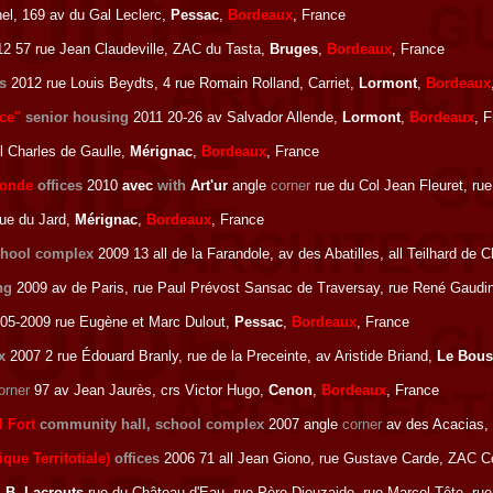
el, 169 av du Gal Leclerc,
Pessac
,
Bordeaux
, France
2 57 rue Jean Claudeville, ZAC du Tasta,
Bruges
,
Bordeaux
, France
es
2012 rue Louis Beydts, 4 rue Romain Rolland, Carriet,
Lormont
,
Bordeaux
ce"
senior housing
2011 20-26 av Salvador Allende,
Lormont
,
Bordeaux
, 
l Charles de Gaulle,
Mérignac
,
Bordeaux
, France
ronde
offices
2010
avec
with
Art'ur
angle
corner
rue du Col Jean Fleuret, r
ue du Jard,
Mérignac
,
Bordeaux
, France
chool complex
2009 13 all de la Farandole, av des Abatilles, all Teilhard de 
ng
2009 av de Paris, rue Paul Prévost Sansac de Traversay, rue René Gaud
05-2009 rue Eugène et Marc Dulout,
Pessac
,
Bordeaux
, France
x
2007 2 rue Édouard Branly, rue de la Preceinte, av Aristide Briand,
Le Bous
orner
97 av Jean Jaurès, crs Victor Hugo,
Cenon
,
Bordeaux
, France
l Fort
community hall, school complex
2007
angle
corner
av des Acacias,
que Territotiale)
offices
2006 71 all Jean Giono, rue Gustave Carde, ZAC C
-B. Lacrouts
rue du Château d'Eau, rue Père Dieuzaide, rue Marcel Tête, r