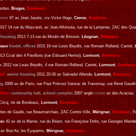
erdun,
Bruges
,
Bordeaux
orner
97 av Jean Jaurès, crs Victor Hugo,
Cenon
,
Bordeaux
017 14 rue du Mascaret, av Jean Alfonséa, rue de la Lamproie, ZAC des Qua
 housing
2013 7-13 rue du Moulin de Brisson,
Léognan
,
Bordeaux
reaux
hostel, offices
2015 19 rue Louis Beydts, rue Romain Rolland, Carriet,
13 Ccial des 4 Pavillons (rue Edouard Herriot),
Lormont
,
Bordeaux
es
2012 rue Louis Beydts, 4 rue Romain Rolland, Carriet,
Lormont
,
Bordeaux
ce"
senior housing
2011 20-26 av Salvador Allende,
Lormont
,
Bordeaux
ng
2009 av de Paris, rue Paul Prévost Sansac de Traversay, rue René Gaud
l Fort
community hall, school complex
2007
angle
corner
av des Acacias,
Cricq, rte de Bordeaux,
Lormont
,
Bordeaux
rles de Gaulle, rue Beaumarchais, ZAC Centre Ville,
Mérignac
,
Bordeaux
, F
tec
42 av de la Marne, rue du Béarn, rue Françoise Dolto, rue Georges Mande
av Bon Air, les Eyquems,
Mérignac
,
Bordeaux