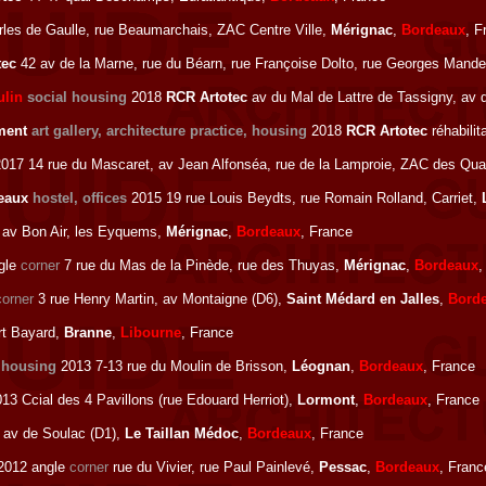
rles de Gaulle, rue Beaumarchais, ZAC Centre Ville,
Mérignac
,
Bordeaux
, F
tec
42 av de la Marne, rue du Béarn, rue Françoise Dolto, rue Georges Mande
ulin
social housing
2018
RCR Artotec
av du Mal de Lattre de Tassigny, av d
ement
art gallery, architecture practice, housing
2018
RCR Artotec
réhabilit
017 14 rue du Mascaret, av Jean Alfonséa, rue de la Lamproie, ZAC des Qua
reaux
hostel, offices
2015 19 rue Louis Beydts, rue Romain Rolland, Carriet,
av Bon Air, les Eyquems,
Mérignac
,
Bordeaux
, France
gle
corner
7 rue du Mas de la Pinède, rue des Thuyas,
Mérignac
,
Bordeaux
,
corner
3 rue Henry Martin, av Montaigne (D6),
Saint Médard en Jalles
,
Bord
rt Bayard,
Branne
,
Libourne
, France
 housing
2013 7-13 rue du Moulin de Brisson,
Léognan
,
Bordeaux
, France
13 Ccial des 4 Pavillons (rue Edouard Herriot),
Lormont
,
Bordeaux
, France
av de Soulac (D1),
Le Taillan Médoc
,
Bordeaux
, France
2012 angle
corner
rue du Vivier, rue Paul Painlevé,
Pessac
,
Bordeaux
, Franc