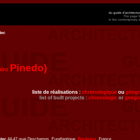
du guide d'architect
The page fr
in the contemporary 
tec
Pinedo)
aïro
liste de réalisations :
chronologique
ou
géogr
list of built projects :
chronologic
or
geogr
tec
44-47 quai Deschamps, Euratlantique,
Bordeaux
, France