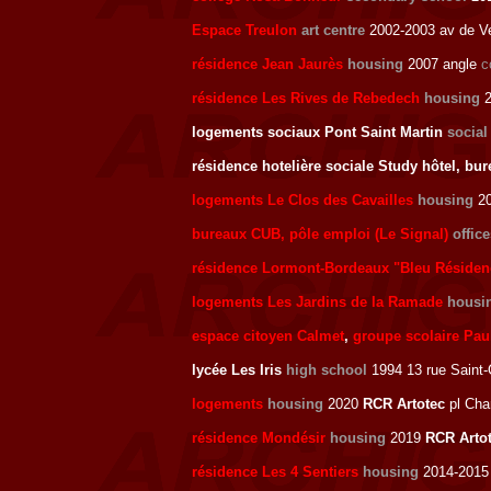
Espace Treulon
art centre
2002-2003 av de V
résidence Jean Jaurès
housing
2007 angle
c
résidence Les Rives de Rebedech
housing
2
logements sociaux Pont Saint Martin
social
résidence hotelière sociale Study hôtel, bu
logements Le Clos des Cavailles
housing
20
bureaux CUB, pôle emploi (Le Signal)
offic
résidence Lormont-Bordeaux "Bleu Résiden
logements Les Jardins de la Ramade
housi
espace citoyen Calmet
,
groupe scolaire Pau
lycée Les Iris
high school
1994 13 rue Saint-
logements
housing
2020
RCR Artotec
pl Cha
résidence Mondésir
housing
2019
RCR Arto
résidence Les 4 Sentiers
housing
2014-2015 