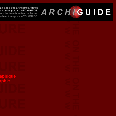
La page des architectes Artotec
ure contemporaine
ARCHI
GUIDE.
om the french architects Artotec
architecture guide
ARCHI
GUIDE.
aphique
aphic