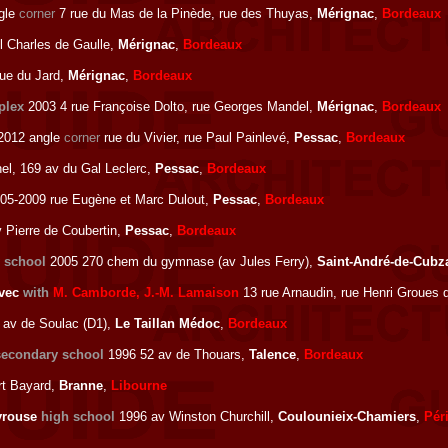
gle
corner
7 rue du Mas de la Pinède, rue des Thuyas,
Mérignac
,
Bordeaux
l Charles de Gaulle,
Mérignac
,
Bordeaux
ue du Jard,
Mérignac
,
Bordeaux
plex
2003 4 rue Françoise Dolto, rue Georges Mandel,
Mérignac
,
Bordeaux
2012 angle
corner
rue du Vivier, rue Paul Painlevé,
Pessac
,
Bordeaux
el, 169 av du Gal Leclerc,
Pessac
,
Bordeaux
05-2009 rue Eugène et Marc Dulout,
Pessac
,
Bordeaux
 Pierre de Coubertin,
Pessac
,
Bordeaux
 school
2005 270 chem du gymnase (av Jules Ferry),
Saint-André-de-Cubz
vec
with
M. Camborde, J.-M. Lamaison
13 rue Arnaudin, rue Henri Groues 
av de Soulac (D1),
Le Taillan Médoc
,
Bordeaux
secondary school
1996 52 av de Thouars,
Talence
,
Bordeaux
rt Bayard,
Branne
,
Libourne
eyrouse
high school
1996 av Winston Churchill,
Coulounieix-Chamiers
,
Pér