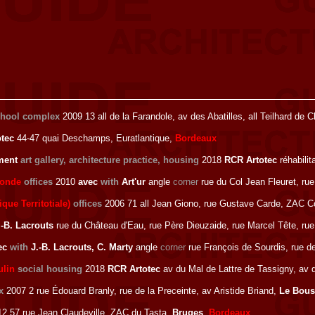
chool complex
2009 13 all de la Farandole, av des Abatilles, all Teilhard de 
tec
44-47 quai Deschamps, Euratlantique,
Bordeaux
ement
art gallery, architecture practice, housing
2018
RCR Artotec
réhabilit
ronde
offices
2010
avec
with
Art'ur
angle
corner
rue du Col Jean Fleuret, r
que Territotiale)
offices
2006 71 all Jean Giono, rue Gustave Carde, ZAC C
-B. Lacrouts
rue du Château d'Eau, rue Père Dieuzaide, rue Marcel Tête, r
ec
with
J.-B. Lacrouts, C. Marty
angle
corner
rue François de Sourdis, rue d
ulin
social housing
2018
RCR Artotec
av du Mal de Lattre de Tassigny, av d
x
2007 2 rue Édouard Branly, rue de la Preceinte, av Aristide Briand,
Le Bous
2 57 rue Jean Claudeville, ZAC du Tasta,
Bruges
,
Bordeaux