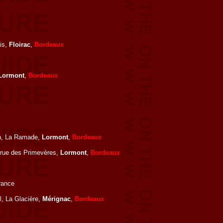
is,
Floirac
,
Bordeaux
Lormont
,
Bordeaux
in, La Ramade,
Lormont
,
Bordeaux
 rue des Primevères,
Lormont
,
Bordeaux
rance
l, La Glacière,
Mérignac
,
Bordeaux