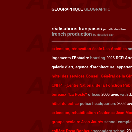
GEOGRAPHIQUE
GEOGRAPHIC
réalisations françaises
par ville détaillée
french production
by detailed city
extension, rénovation école Les Abatilles
s
logements l'Estuaire
housing
2025
RCR Arto
galerie d'art, agence d'architecture, appart
hôtel des services Conseil Général de la Gi
CNFPT (Centre National de la Fonction Publi
bureaux "La Poste"
offices
2006
avec
with
J.
hôtel de police
police headquarters
2003
av
extension, réhabilitation résidence Jean Mo
groupe scolaire Jean Jaurès
school comple
collège Rosa Bonheur
secondary school
201