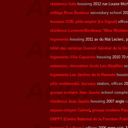
résidence Gaïa
housing
2012 rue Louise Mich
collège Rosa Bonheur
secondary school
201
bureaux CUB, pôle emploi (Le Signal)
offic
résidence Lormont-Bordeaux "Bleu Résiden
logements
housing
2011 av du Mal Leclerc, p
hôtel des services Conseil Général de la Gi
logements Villa Capucine
housing
2010 70 r
extension, rénovation école Les Abatilles
s
logements Les Jardins de la Ramade
housi
pôle multimodal, bureaux
station, offices
20
groupe scolaire Jean Jaurès
school comple
résidence Jean Jaurès
housing
2007 angle
c
espace citoyen Calmet
,
groupe scolaire Pau
CNFPT (Centre National de la Fonction Publi
bureaux "La Poste"
offices
2006
avec
with
J.