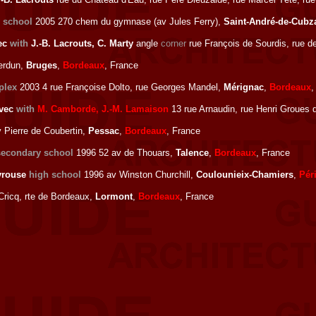
 school
2005 270 chem du gymnase (av Jules Ferry),
Saint-André-de-Cubz
ec
with
J.-B. Lacrouts, C. Marty
angle
corner
rue François de Sourdis, rue d
erdun,
Bruges
,
Bordeaux
, France
plex
2003 4 rue Françoise Dolto, rue Georges Mandel,
Mérignac
,
Bordeaux
,
vec
with
M. Camborde, J.-M. Lamaison
13 rue Arnaudin, rue Henri Groues 
 Pierre de Coubertin,
Pessac
,
Bordeaux
, France
secondary school
1996 52 av de Thouars,
Talence
,
Bordeaux
, France
eyrouse
high school
1996 av Winston Churchill,
Coulounieix-Chamiers
,
Pér
Cricq, rte de Bordeaux,
Lormont
,
Bordeaux
, France