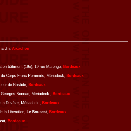
Chardin,
Arcachon
ation bâtiment (19e), 19 rue Marengo,
Bordeaux
ue du Corps Franc Pommiès, Mériadeck,
Bordeaux
oeur de Bastide,
Bordeaux
ue Georges Bonnac, Mériadeck ,
Bordeaux
e la Devèze, Mériadeck ,
Bordeaux
e la Liberation,
Le Bouscat
,
Bordeaux
cat
,
Bordeaux