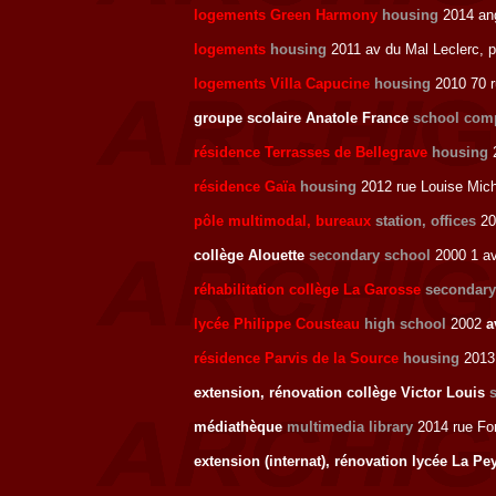
logements Green Harmony
housing
2014 an
logements
housing
2011 av du Mal Leclerc, p
logements Villa Capucine
housing
2010 70 r
groupe scolaire Anatole France
school com
résidence Terrasses de Bellegrave
housing
résidence Gaïa
housing
2012 rue Louise Mich
pôle multimodal, bureaux
station, offices
20
collège Alouette
secondary school
2000 1 av
réhabilitation collège La Garosse
secondary
lycée Philippe Cousteau
high school
2002
a
résidence Parvis de la Source
housing
2013 
extension, rénovation collège Victor Louis
médiathèque
multimedia library
2014 rue Fo
extension (internat), rénovation lycée La P