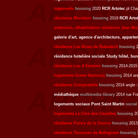
logements
housing
2020
RCR Artotec
pl Cha
résidence Mondésir
housing
2019
RCR Arto
extension, réhabilitation résidence Jean Mo
galerie d'art, agence d'architecture, appart
résidence Les Rives de Rebedech
housing
2
résidence hotelière sociale Study hôtel, bu
résidence Les 4 Sentiers
housing
2014-2015 
logements Green Harmony
housing
2014 an
résidence Compostelle
housing
2014 angle
médiathèque
multimedia library
2014 rue Fo
logements sociaux Pont Saint Martin
social
logements Le Clos des Cavailles
housing
20
résidence Parvis de la Source
housing
2013 
résidence Terrasses de Bellegrave
housing