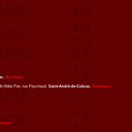
ac
,
Bordeaux
dit Abbé Pier, rue Peychaud,
Saint-André-de-Cubzac
,
Bordeaux
igueux