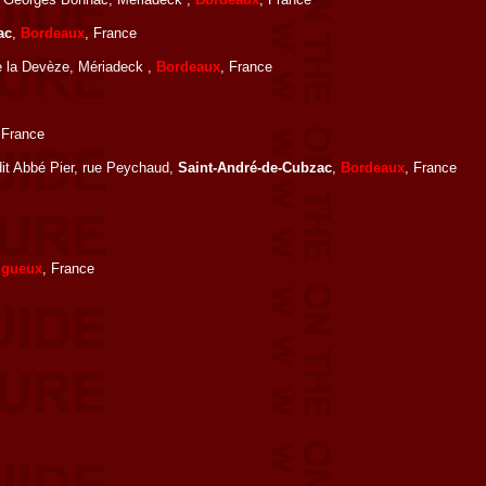
ac
,
Bordeaux
, France
e la Devèze, Mériadeck ,
Bordeaux
, France
 France
dit Abbé Pier, rue Peychaud,
Saint-André-de-Cubzac
,
Bordeaux
, France
igueux
, France