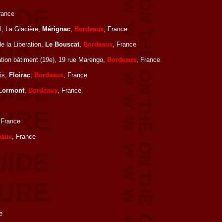
rance
l, La Glacière,
Mérignac
,
Bordeaux
, France
e la Liberation,
Le Bouscat
,
Bordeaux
, France
ation bâtiment (19e), 19 rue Marengo,
Bordeaux
, France
is,
Floirac
,
Bordeaux
, France
Lormont
,
Bordeaux
, France
 France
eaux
, France
e