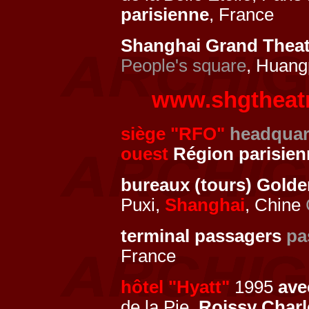
parisienne
, France
Shanghai Grand Theat
People's square
, Huan
www.shgtheat
siège "RFO"
headquar
ouest
Région parisien
bureaux (tours) Gold
Puxi,
Shanghai
, Chine
terminal passagers
pa
France
hôtel "Hyatt"
1995
av
de la Pie,
Roissy Charl