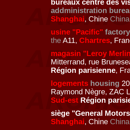
bureaux centre des v
addministration bure
Shanghai
, Chine
China
usine "Pacific"
factory
the
A11,
Chartres
, Fra
magasin "Leroy Merli
Mitterrand, rue Brunese
Région parisienne
, Fr
logements
housing
20
Raymond Nègre, ZAC Les
Sud-est
Région parisi
siège "General Motor
Shanghai
, Chine
China