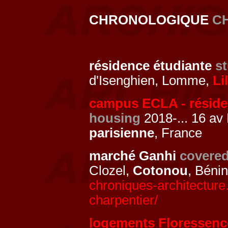
CHRONOLOGIQUE
C
résidence étudiante
s
d'Isenghien, Lomme,
Li
campus ECLA - réside
housing
2018-... 16 av
parisienne
, France
marché Ganhi
covered
Clozel,
Cotonou
, Béni
chroniques-architectur
charpentier/
logements Floressenc