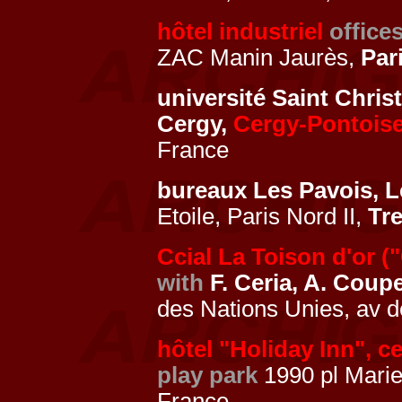
hôtel industriel
office
ZAC Manin Jaurès,
Par
université Saint Chri
Cergy,
Cergy-Pontois
France
bureaux Les Pavois, L
Etoile, Paris Nord II,
Tr
Ccial La Toison d'or (
with
F. Ceria, A. Coupe
des Nations Unies, av 
hôtel "Holiday Inn", 
play park
1990 pl Marie
France