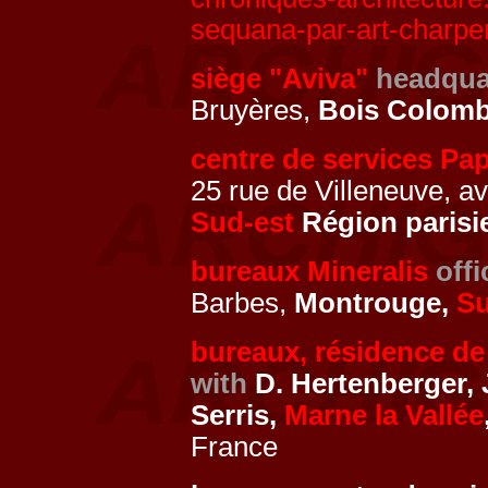
sequana-par-art-charpen
siège "Aviva"
headqua
Bruyères,
Bois Colom
centre de services Pap
25 rue de Villeneuve, av
Sud-est
Région parisi
bureaux Mineralis
offi
Barbes,
Montrouge,
Su
bureaux, résidence de
with
D. Hertenberger, J
Serris,
Marne la Vallée
France