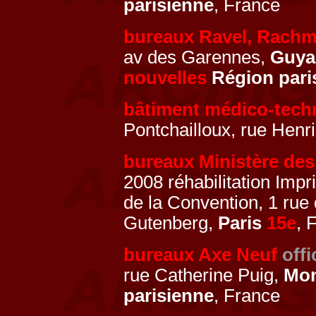
parisienne
, France
bureaux Ravel, Rach
av des Garennes,
Guya
nouvelles
Région pari
bâtiment médico-tech
Pontchailloux, rue Henri
bureaux Ministère des 
2008 réhabilitation Imp
de la Convention, 1 rue
Gutenberg,
Paris
15e
, 
bureaux Axe Neuf
offi
rue Catherine Puig,
Mon
parisienne
, France