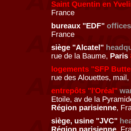
Saint Quentin en Yvel
France
bureaux "EDF"
offices
France
siège "Alcatel"
headqu
rue de la Baume,
Paris
logements "SFP Butt
rue des Alouettes, mail,
entrepôts "l'Oréal"
wa
Etoile, av de la Pyramid
Région parisienne
, Fr
siège, usine "JVC"
he
Région parisienne
, Fr