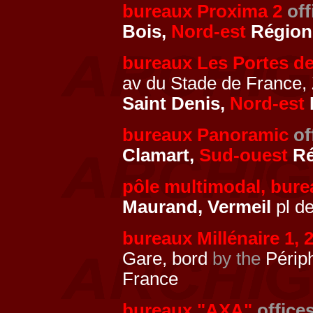
bureaux Proxima 2
off
Bois,
Nord-est
Région 
bureaux Les Portes d
av du Stade de France, 
Saint Denis,
Nord-est
bureaux Panoramic
of
Clamart,
Sud-ouest
Ré
pôle multimodal, bure
Maurand, Vermeil
pl d
bureaux Millénaire 1, 
Gare, bord
by the
Périph
France
bureaux "AXA"
office