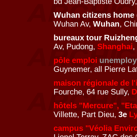
bd Jean-Baptiste Oudry
Wuhan citizens home 
Wuhan Av,
Wuhan
, Ch
bureaux tour Ruizheng
Av, Pudong,
Shanghai
,
pôle emploi
unemploy
Guynemer, all Pierre L
maison régionale de l
Fourche, 64 rue Sully,
D
hôtels "Mercure", "Eta
Villette, Part Dieu,
3e
L
campus "Véolia Envir