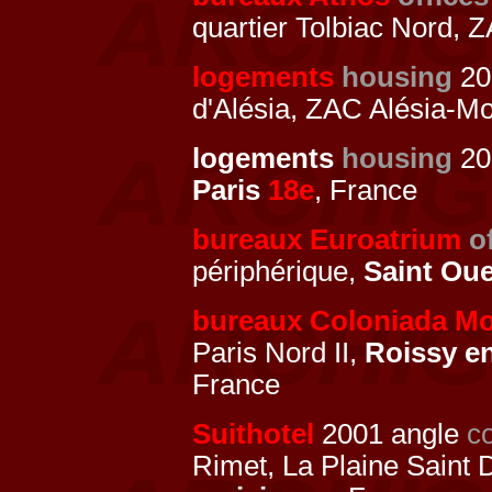
quartier Tolbiac Nord, 
logements
housing
20
d'Alésia, ZAC Alésia-M
logements
housing
20
Paris
18e
, France
bureaux Euroatrium
o
périphérique,
Saint Ou
bureaux Coloniada M
Paris Nord II,
Roissy e
France
Suithotel
2001 angle
c
Rimet, La Plaine Saint 