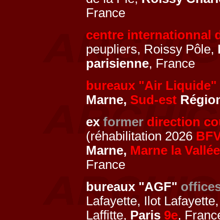
France
centre internationnal 
peupliers, Roissy Pôle,
parisienne
, France
bureaux "Air Liquide"
Marne,
Sud-est
Région
ex
former
direction co
(réhabilitation 2026
BF
Marne,
Marne la Vallée
France
bureaux "AGF"
office
Lafayette, Ilot Lafayette
Laffitte,
Paris
9e
, Franc