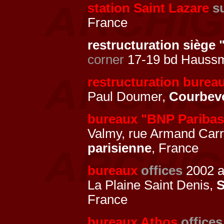
station Saint Lazare
s
France
restructuration siège
corner
17-19 bd Haussm
restructuration bureaux
Paul Doumer,
Courbev
bureaux "BNP Paribas
Valmy, rue Armand Carr
parisienne
, France
bureaux
offices
2002 
La Plaine Saint Denis,
S
France
bureaux Athos
offices