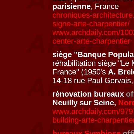
parisienne
, France
chroniques-architectur
signe-arte-charpentier/
www.archdaily.com/1002
center-arte-charpentier
siège "Banque Populai
réhabilitation siège "L
France" (1950's
A. Brel
14-18 rue Paul Gervais
rénovation bureaux
of
Neuilly sur Seine,
Nor
www.archdaily.com/9797
building-arte-charpentie
bureaux Symbiose
off