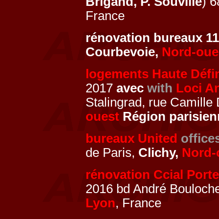
Brigand, P. Souville
) 6
France
rénovation bureaux 1
Courbevoie,
Nord-oue
logements Haute Défin
2017
avec
with
Loci A
Stalingrad, rue Camill
ouest
Région parisien
bureaux United
office
de Paris,
Clichy,
Nord-
rénovation Ccial Port
2016 bd André Bouloch
Lyon
, France