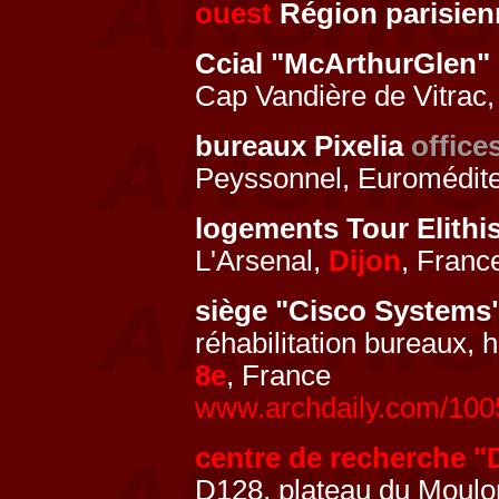
ouest
Région parisien
Ccial "McArthurGlen"
Cap Vandière de Vitrac
bureaux Pixelia
office
Peyssonnel, Euromédit
logements Tour Elithi
L'Arsenal,
Dijon
, Franc
siège "Cisco System
réhabilitation bureaux, 
8e
, France
www.archdaily.com/1005
centre de recherche "
D128, plateau du Moul