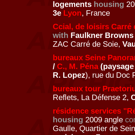
logements
housing
20
3e
Lyon
, France
Ccial, de loisirs Carré
with
Faulkner Browns 
ZAC Carré de Soie,
Vau
bureaux Seine Panor
/
C., M. Péna
(paysag
R. Lopez
), rue du Doc F
bureaux tour Praetor
Reflets, La Défense 2,
résidence services "R
housing
2009 angle
co
Gaulle, Quartier de Sei