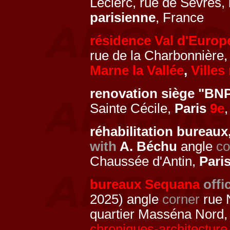
Leclerc, rue de Sèvres,
parisienne
, France
résidence Val d'Europ
rue de la Charbonnière
Marne la Vallée
,
Villes
renovation siège "BN
Sainte Cécile,
Paris
9e
réhabilitation bureau
with
A. Béchu
angle
co
Chaussée d'Antin,
Pari
bureaux Sequana
offi
2025) angle
corner
rue 
quartier Masséna Nord,
chroniques-architecture