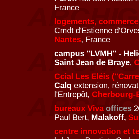
France
logements, commerce
Cmdt d'Estienne d'Orves
Nantes
, France
campus "LVMH" - Hel
Saint Jean de Braye
,
O
Ccial Les Eléis ("Carr
Calq
extension, rénovat
l'Entrepôt,
Cherbourg-E
bureaux Viva
offices
2
Paul Bert,
Malakoff,
Su
centre innovation et t