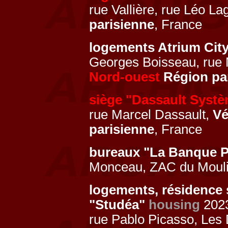
rue Vallière, rue Léo L
parisienne
, France
logements Atrium Cit
Georges Boisseau, rue
Nord-ouest
Région pa
siège "Dassault Syst
rue Marcel Dassault,
Vé
parisienne
, France
bureaux "La Banque P
Monceau, ZAC du Moul
logements, résidence 
"Studéa"
housing
2023
rue Pablo Picasso, Les