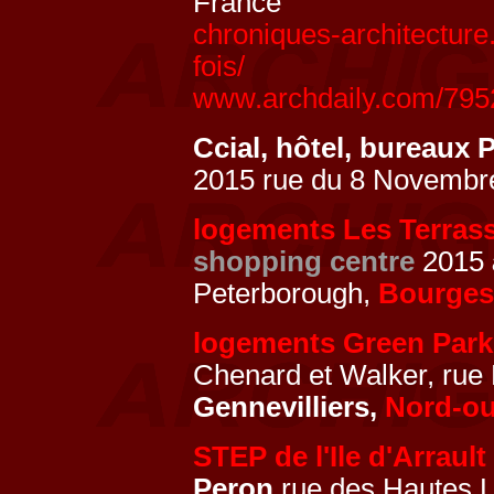
France
chroniques-architecture
fois/
www.archdaily.com/79527
Ccial, hôtel, bureaux 
2015 rue du 8 Novembr
logements Les Terrass
shopping centre
2015
Peterborough,
Bourges
logements Green Park
Chenard et Walker, ru
Gennevilliers,
Nord-ou
STEP de l'Ile d'Arrault
Peron
rue des Hautes 