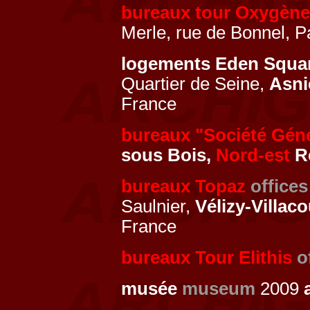
bureaux tour Oxygène
Merle, rue de Bonnel, P
logements Eden Squa
Quartier de Seine,
Asni
France
bureaux "Société Géné
sous Bois,
Nord-est
Ré
bureaux Topaz
offices
Saulnier,
Vélizy-Villac
France
bureaux Tour Elithis
o
musée
museum
2009