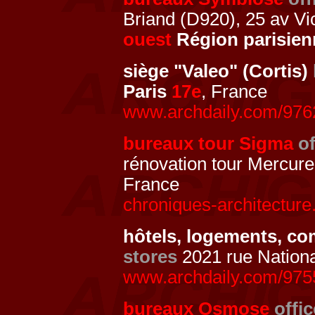
Briand (D920), 25 av V
ouest
Région parisien
siège "Valeo" (Cortis)
Paris
17e
, France
www.archdaily.com/97625
bureaux tour Sigma
of
rénovation tour Mercur
France
chroniques-architecture
hôtels, logements, c
stores
2021 rue Nationa
www.archdaily.com/97553
bureaux Osmose
offi