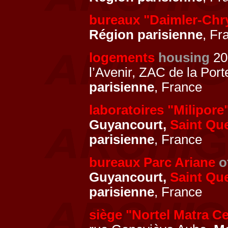
bureaux "Daimler-Chry
Région parisienne
, Fr
logements
housing
20
l’Avenir, ZAC de la Por
parisienne
, France
laboratoires "Milipore
Guyancourt,
Saint Que
parisienne
, France
bureaux Parc Ariane
o
Guyancourt,
Saint Que
parisienne
, France
siège "Nortel Matra Ce