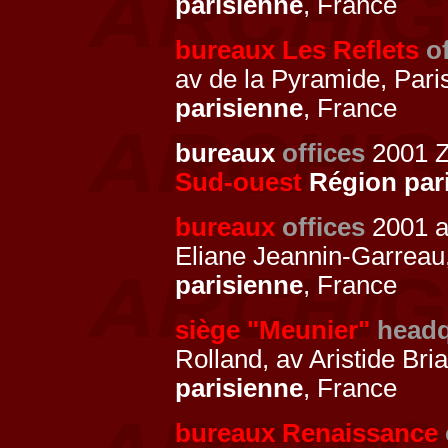
parisienne
, France
bureaux Les Reflets
o
av de la Pyramide, Pari
parisienne
, France
bureaux
offices
2001 Z
Sud-ouest
Région par
bureaux
offices
2001 
Eliane Jeannin-Garreau
parisienne
, France
siège "Meunier"
headq
Rolland, av Aristide Bri
parisienne
, France
bureaux Renaissance