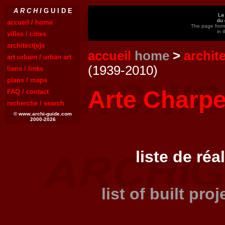
A R C H I
G U I D E
La 
du 
accueil / home
The page from 
in 
villes / cities
architect(e)s
accueil
home
>
archit
art urbain / urban art
(1939-2010)
liens / links
plans / maps
Arte Charpe
FAQ / contact
recherche / search
© www.archi-guide.com
2000-2026
liste de réa
list of built pro