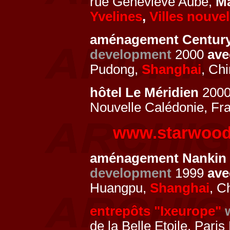
rue Geneviève Aube,
M
Yvelines
,
Villes nouvel
aménagement Century
development
2000
av
Pudong,
Shanghai
, Ch
hôtel Le Méridien
2000
Nouvelle Calédonie, Fr
www.starwoodh
aménagement Nankin S
development
1999
av
Huangpu,
Shanghai
, C
entrepôts "Ixeurope"
de la Belle Etoile, Paris