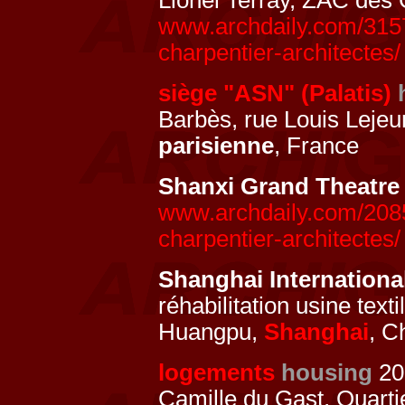
Lionel Terray, ZAC des
www.archdaily.com/3157
charpentier-architectes/
siège "ASN" (Palatis)
Barbès, rue Louis Leje
parisienne
, France
Shanxi Grand Theatre
www.archdaily.com/2085
charpentier-architectes/
Shanghai Internationa
réhabilitation usine texti
Huangpu,
Shanghai
, C
logements
housing
20
Camille du Gast, Quarti