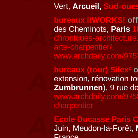
Vert,
Arcueil,
Sud-oue
bureaux itWORKS!
of
des Cheminots,
Paris
1
chroniques-architecture.
arte-charpentier/
www.archdaily.com/97575
bureaux (tour) Silex²
o
extension, rénovation t
Zumbrunnen
), 9 rue d
www.archdaily.com/9758
charpentier
Ecole Ducasse Paris
Juin, Meudon-la-Forêt,
France