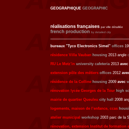
GEOGRAPHIQUE
GEOGRAPHIC
réalisations françaises
par ville détaillée
french production
by detailed city
bureaux "Tyco Electronics Simel"
offices
19
résidence Villa Vauban
housing
2013 angle
RU Le Metz'in
university cafeteria
2013
ave
extension pôle des métiers
offices
2012
ave
résidence de la Colline
housing
2009
avec
w
rénovation lycée Georges de la Tour
high s
mairie de quartier Queuleu
city hall
2008 an
logements, maison de l’enfance, ccas
housi
atelier municipal
workshop
2003 parc de la S
rénovation, extension Institut de formation 