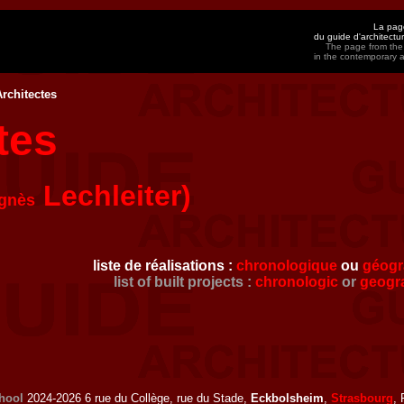
La page
du guide d'architect
The page from the 
in the contemporary 
rchitectes
tes
Lechleiter)
gnès
liste de réalisations :
chronologique
ou
géogr
list of built projects :
chronologic
or
geogr
hool
2024-2026 6 rue du Collège, rue du Stade,
Eckbolsheim
,
Strasbourg
, 