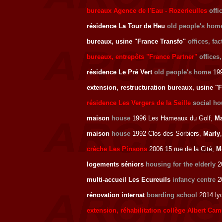
bureaux Agence de l'Eau - Rozerieulles
offi
résidence La Tour de Heu
old people's hom
bureaux, usine "France Transfo"
offices, fac
bureaux, entrepôts "France Partner"
offices
résidence Le Pré Vert
old people's home
199
extension, restructuration bureaux, usine "
résidence Les Vergers de la Seille
social h
maison
house
1996 Les Hameaux du Golf,
Ma
maison
house
1992 Clos des Sorbiers,
Marly
crèche Les Pinsons
2006 15 rue de la Cité,
M
logements séniors
housing for the elderly
2
multi-accueil Les Ecureuils
infancy centre
20
rénovation internat
boarding school
2014 lyc
extension, réhabilitation collège Albert Ca