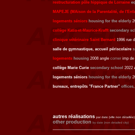
restructuration pôle hippique de Lorraine
eq
MAPEJE (MAison de la Parentalité, de l'Enf
logements séniors
housing for the elderly
2
collège Katia-et-Maurice-Krafft
secondary sc
clinique vétérinaire Saint Bernard
1996 rue d
salle de gymnastique, accueil périscolaire
s
logements
housing
2008 angle
corner
imp de 
collège Marie Curie
secondary school
2022
logements séniors
housing for the elderly
2
bureaux, entrepôts "France Partner"
offices
autres réalisations
par date (ville non détaillée)
other production
by date (non detailed city)