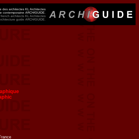
 des architectes KL Architectes
ure contemporaine
ARCHI
GUIDE.
french architects KL Architectes
architecture guide
ARCHI
GUIDE.
aphique
aphic
France