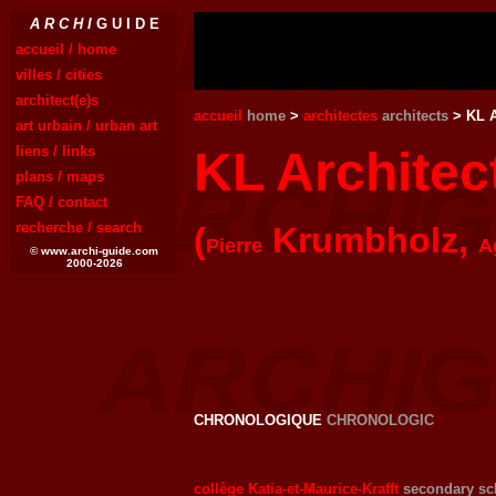
A R C H I
G U I D E
accueil / home
villes / cities
architect(e)s
accueil
home
>
architectes
architects
> KL A
art urbain / urban art
liens / links
KL Architec
plans / maps
FAQ / contact
recherche / search
(
Krumbholz,
Pierre
A
© www.archi-guide.com
2000-2026
CHRONOLOGIQUE
CHRONOLOGIC
collège Katia-et-Maurice-Krafft
secondary sc