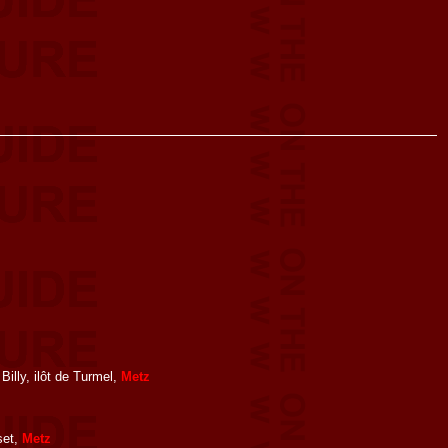
illy, ilôt de Turmel,
Metz
set,
Metz