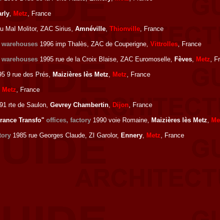
rly
,
Metz
, France
u Mal Molitor, ZAC Sirius,
Amnéville
,
Thionville
, France
, warehouses
1996 imp Thalès, ZAC de Couperigne,
Vittrolles
, France
, warehouses
1995 rue de la Croix Blaise, ZAC Euromoselle,
Fèves
,
Metz
, F
5 9 rue des Prés,
Maizières lès Metz
,
Metz
, France
,
Metz
, France
91 rte de Saulon,
Gevrey Chambertin
,
Dijon
, France
France Transfo"
offices, factory
1990 voie Romaine,
Maizières lès Metz
,
Me
tory
1985 rue Georges Claude, ZI Garolor,
Ennery
,
Metz
, France