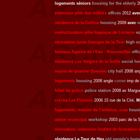
logements séniors
housing for the elderly
2
extension pôle des métiers
offices
2012
ave
résidence de la Colline
housing
2009
avec
w
restructuration pôle hippique de Lorraine
eq
rénovation lycée Georges de la Tour
high s
bureaux Agence de l'Eau - Rozerieulles
offi
résidence Les Vergers de la Seille
social h
mairie de quartier Queuleu
city hall
2008 an
logements
housing
2008 angle
corner
imp de 
hôtel de police
police station
2008 av Margue
crèche Les Pinsons
2006 15 rue de la Cité,
M
logements, maison de l’enfance, ccas
housi
atelier municipal
workshop
2003 parc de la S
rénovation, extension Institut de formation 
résidence La Tour de Heu
old people's hom