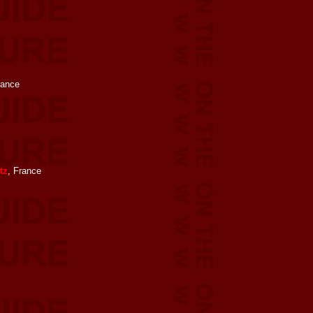
rance
tz
, France