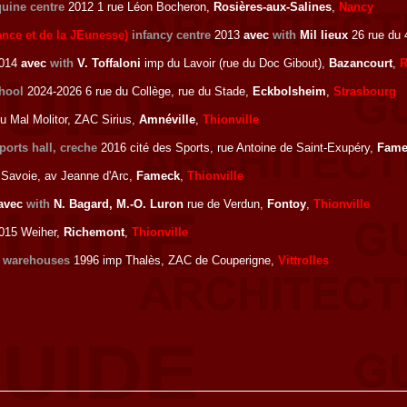
uine centre
2012 1 rue Léon Bocheron,
Rosières-aux-Salines
,
Nancy
ance et de la JEunesse)
infancy centre
2013
avec
with
Mil lieux
26 rue du
014
avec
with
V. Toffaloni
imp du Lavoir (rue du Doc Gibout),
Bazancourt
,
R
hool
2024-2026 6 rue du Collège, rue du Stade,
Eckbolsheim
,
Strasbourg
u Mal Molitor, ZAC Sirius,
Amnéville
,
Thionville
ports hall, creche
2016 cité des Sports, rue Antoine de Saint-Exupéry,
Fame
Savoie, av Jeanne d'Arc,
Fameck
,
Thionville
avec
with
N. Bagard, M.-O. Luron
rue de Verdun,
Fontoy
,
Thionville
015 Weiher,
Richemont
,
Thionville
, warehouses
1996 imp Thalès, ZAC de Couperigne,
Vittrolles