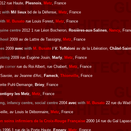
012 rue Haute,
Plesnois
,
Metz
, France
c
with
Mil lieux
bd de la Défense,
Metz
, France
ith
M. Busato
rue Louis Forest,
Metz
, France
uine centre
2012 1 rue Léon Bocheron,
Rosières-aux-Salines
,
Nancy
, Fran
chool
2009 av de Lattre de Tassigny,
Metz
, France
ces
2009
avec
with
M. Busato
/ V. Toffaloni
av de la Libération,
Châtel-Sain
ousing
2009 rue Eugène Jouin,
Marly
,
Metz
, France
gle
corner
rue du Roi Albert, rue Chabert,
Metz
, France
Savoie, av Jeanne d'Arc,
Fameck
,
Thionville
, France
rite Puhl-Demange,
Briey
, France
ontigny les Metz
,
Metz
, France
ng, infancy centre, social centre
2004
avec
with
M. Busato
22 rue du Wad B
eille, av Louis le Débonnaire,
Metz
, France
en soins infirmiers de la Croix-Rouge Française
2000 14 rue du Gal Lapas
e
1996 1 rue de la Porte Haute,
Ennery
,
Metz
, France