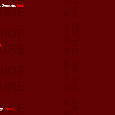
t-Germain
,
Metz
tz
nge
,
Nancy