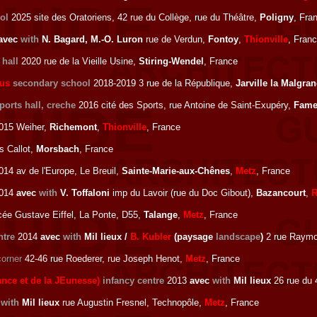
ol
2025 site des Oratoriens, 42 rue du Collège, rue du Théâtre,
Poligny
, Fra
avec
with
N. Bagard, M.-O. Luron
rue de Verdun,
Fontoy
,
Thionville
, Fran
 hall
2020 rue de la Vieille Usine,
Stiring-Wendel
, France
mus
secondary school
2018-2019 3 rue de la République,
Jarville la Malgra
ports hall, creche
2016 cité des Sports, rue Antoine de Saint-Exupéry,
Fame
015 Weiher,
Richemont
,
Thionville
, France
s Callot,
Morsbach
, France
14 av de l'Europe, Le Breuil,
Sainte-Marie-aux-Chênes
,
Metz
, France
014
avec
with
V. Toffaloni
imp du Lavoir (rue du Doc Gibout),
Bazancourt
,
R
ée Gustave Eiffel, La Ponte, D55,
Talange
,
Metz
, France
ntre
2014
avec
with
Mil lieux /
B. Kubler
(paysage
landscape
)
2 rue Raymo
corner
42-46 rue Roederer, rue Joseph Henot,
Metz
, France
ance et de la JEunesse)
infancy centre
2013
avec
with
Mil lieux
26 rue du
c
with
Mil lieux
rue Augustin Fresnel, Technopôle,
Metz
, France