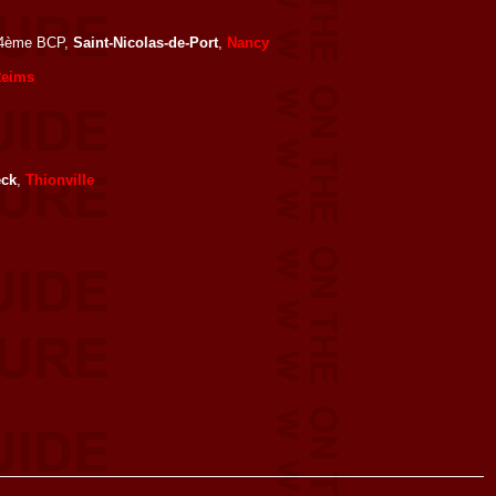
 4ème BCP,
Saint-Nicolas-de-Port
,
Nancy
eims
ck
,
Thionville