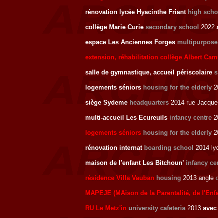
rénovation lycée Hyacinthe Friant
high scho
collège Marie Curie
secondary school
2022
espace Les Anciennes Forges
multipurpose
extension, réhabilitation collège Albert Ca
salle de gymnastique, accueil périscolaire
s
logements séniors
housing for the elderly
2
siège Sydeme
headquarters
2014 rue Jacque
multi-accueil Les Ecureuils
infancy centre
20
logements séniors
housing for the elderly
2
rénovation internat
boarding school
2014 lyc
maison de l'enfant Les Bitchoun'
infancy ce
résidence Villa Vauban
housing
2013 angle
MAPEJE (MAison de la Parentalité, de l'Enf
RU Le Metz'in
university cafeteria
2013
ave