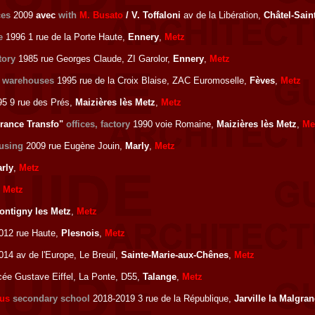
ces
2009
avec
with
M. Busato
/ V. Toffaloni
av de la Libération,
Châtel-Sain
e
1996 1 rue de la Porte Haute,
Ennery
,
Metz
tory
1985 rue Georges Claude, ZI Garolor,
Ennery
,
Metz
, warehouses
1995 rue de la Croix Blaise, ZAC Euromoselle,
Fèves
,
Metz
5 9 rue des Prés,
Maizières lès Metz
,
Metz
France Transfo"
offices, factory
1990 voie Romaine,
Maizières lès Metz
,
Me
ousing
2009 rue Eugène Jouin,
Marly
,
Metz
rly
,
Metz
,
Metz
ontigny les Metz
,
Metz
012 rue Haute,
Plesnois
,
Metz
14 av de l'Europe, Le Breuil,
Sainte-Marie-aux-Chênes
,
Metz
ée Gustave Eiffel, La Ponte, D55,
Talange
,
Metz
mus
secondary school
2018-2019 3 rue de la République,
Jarville la Malgra