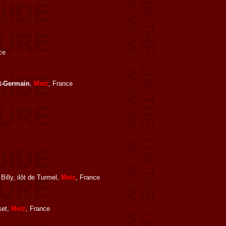
ce
t-Germain
,
Metz
, France
illy, ilôt de Turmel,
Metz
, France
set,
Metz
, France