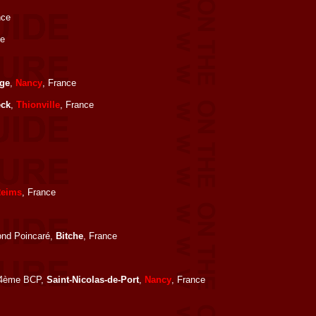
nce
ce
nge
,
Nancy
, France
ck
,
Thionville
, France
eims
, France
nd Poincaré,
Bitche
, France
 4ème BCP,
Saint-Nicolas-de-Port
,
Nancy
, France