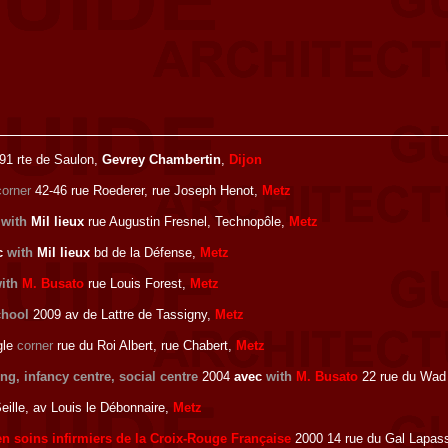
91 rte de Saulon,
Gevrey Chambertin
,
Dijon
corner
42-46 rue Roederer, rue Joseph Henot,
Metz
c
with
Mil lieux
rue Augustin Fresnel, Technopôle,
Metz
c
with
Mil lieux
bd de la Défense,
Metz
ith
M. Busato
rue Louis Forest,
Metz
chool
2009 av de Lattre de Tassigny,
Metz
gle
corner
rue du Roi Albert, rue Chabert,
Metz
ng, infancy centre, social centre
2004
avec
with
M. Busato
22 rue du Wad B
eille, av Louis le Débonnaire,
Metz
en soins infirmiers de la Croix-Rouge Française
2000 14 rue du Gal Lapas